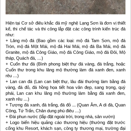
Hiện tại Cơ sở điêu khắc đá mỹ nghệ Lạng Sơn là đơn vị thiết
kế, thi chế tác và thi công lắp đặt các công trình kiến trúc đá
như:
+ Lăng mộ đá (Bao gồm các loại: mộ đá Tam Sơn, mộ đá
Tròn, mộ đá Một Mái, mộ đá Hai Mái, mộ đá Ba Mái, mộ đá
Granite, mộ đá Công Giáo, mộ đá Công Giáo, mộ đá Đôi, Mộ
tháp, Quách đá, …)
+ Cuốn thư đá (Bình phong biệt thự đá vàng, đá trắng, hoặc
Cuốn thư trong khu lăng mộ thường làm đá xanh đen, xanh
rêu …)
+ Lan can đá (Lan can biệt thự, lâu đài thường làm bằng đá
vàng, đá đỏ, đá hồng họa tiết hoa văn đẹp, sang trọng, quý
phái, Lan can khu lăng mộ thường làm bằng đá xanh đen,
xanh rêu …)
+ Tượng đá xanh, đá trắng, đá đỏ ... (Quan Âm, A di đà, Quan
Công, Tứ Trấn, Chân dung phù điêu …)
+ Đài phun nước (lắp đặt ngoài trời, trong nhà, sân vườn)
+ Logo biển hiệu quảng cáo thương hiệu (thường đặt trước
cổng khu Resort, khách sạn, công ty thương mại, trường đại