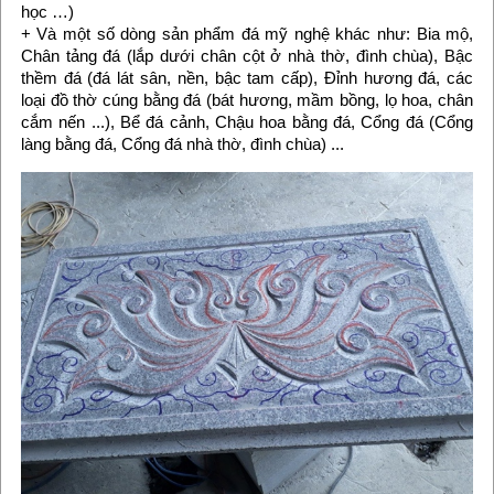
học …)
+ Và một số dòng sản phẩm đá mỹ nghệ khác như: Bia mộ,
Chân tảng đá (lắp dưới chân cột ở nhà thờ, đình chùa), Bậc
thềm đá (đá lát sân, nền, bậc tam cấp), Đỉnh hương đá, các
loại đồ thờ cúng bằng đá (bát hương, mầm bồng, lọ hoa, chân
cắm nến ...), Bể đá cảnh, Chậu hoa bằng đá, Cổng đá (Cổng
làng bằng đá, Cổng đá nhà thờ, đình chùa) ...