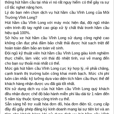
thông hút hầm cầu tại nhà vì nó rất nguy hiểm có thể gây ra sự
cố tắc nghẹt nặng hơn.
Lý do bạn nên chọn dịch vụ hút hầm cầu Vĩnh Long của Môi
Trường Vĩnh Long?
Hút hầm cầu Vĩnh Long với máy móc hiện đại, đội ngũ nhân
viên trình độ tay nghề cao giúp xử lý chất thải tronh hầm cầu
hiệu quả 100%.
Sở hữu xe hút hầm cầu Vĩnh Long sử dụng công nghệ cao
không cần đục phá đảm bảo chất thải được hút sạch triệt để
hoàn toàn đảm bảo an toàn vệ sinh.
Đội ngũ kỹ thuật viên hút hầm cầu Vĩnh Long giàu kinh nghiệm
thực chiến, làm việc với thái độ nhiệt tình, vui vẻ mang đến
cho bạn sự thoải mái nhất có thể.
Mức giá hút hầm cầu Vĩnh Long cực kỳ hợp lý, rẻ phải chăng,
cạnh tranh thị trường luôn công khai minh bạch. Mức chi phí
luôn cân nhắc kỹ lưỡng dựa vào diện tích hầm cầu thực thế để
khách hàng nhận được ưu đãi giá tốt nhất.
Khi sử dụng dịch vụ của hút hầm cầu Vĩnh Long quý khách
đều nhận được chế độ bảo hành miễn phí lâu dài từ 1 năm đến
5 năm tùy thuộc từng công trình cụ thể.
Sẵn sàng hỗ trợ xuất hóa đơn đỏ, hóa đơn điện tử, cung cấp
đầy đủ giấy phép đăng ký kinh doanh mạng lại sự tiện lợi và an