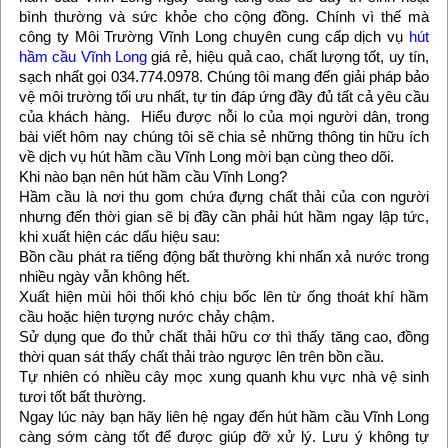
bình thường và sức khỏe cho cộng đồng. Chính vì thế mà
công ty Môi Trường Vĩnh Long chuyên cung cấp dịch vụ
hút
hầm cầu Vĩnh Long
giá rẻ, hiệu quả cao, chất lượng tốt, uy tín,
sạch nhất gọi 034.774.0978. Chúng tôi mang đến giải pháp bảo
vệ môi trường tối ưu nhất, tự tin đáp ứng đầy đủ tất cả yêu cầu
của khách hàng. Hiểu được nỗi lo của mọi người dân, trong
bài viết hôm nay chúng tôi sẽ chia sẻ những thông tin hữu ích
về dịch vụ hút hầm cầu Vĩnh Long mời bạn cùng theo dõi.
Khi nào bạn nên hút hầm cầu Vĩnh Long?
Hầm cầu là nơi thu gom chứa đựng chất thải của con người
nhưng đến thời gian sẽ bị đầy cần phải hút hầm ngay lập tức,
khi xuất hiện các dấu hiệu sau:
Bồn cầu phát ra tiếng động bất thường khi nhấn xả nước trong
nhiều ngày vẫn không hết.
Xuất hiện mùi hôi thối khó chịu bốc lên từ ống thoát khí hầm
cầu hoặc hiện tượng nước chảy chậm.
Sử dụng que đo thử chất thải hữu cơ thì thấy tăng cao, đồng
thời quan sát thấy chất thải trào ngược lên trên bồn cầu.
Tự nhiên có nhiều cây mọc xung quanh khu vực nhà vệ sinh
tươi tốt bất thường.
Ngay lúc này bạn hãy liên hệ ngay đến hút hầm cầu Vĩnh Long
càng sớm càng tốt để được giúp đỡ xử lý. Lưu ý không tự