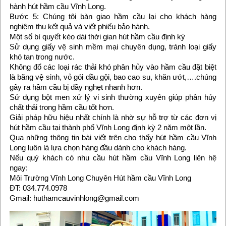
hành hút hầm cầu Vĩnh Long.
Bước 5: Chúng tôi bàn giao hầm cầu lại cho khách hàng
nghiệm thu kết quả và viết phiếu bảo hành.
Một số bí quyết kéo dài thời gian hút hầm cầu định kỳ
Sử dụng giấy vệ sinh mềm mại chuyên dụng, tránh loại giấy
khó tan trong nước.
Không đổ các loại rác thải khó phân hủy vào hầm cầu đặt biệt
là băng vệ sinh, vỏ gói dầu gội, bao cao su, khăn ướt,….chúng
gây ra hầm cầu bị đầy nghẹt nhanh hơn.
Sử dụng bột men xử lý vi sinh thường xuyên giúp phân hủy
chất thải trong hầm cầu tốt hơn.
Giải pháp hữu hiệu nhất chính là nhờ sự hỗ trợ từ các đơn vị
hút hầm cầu tại thành phố Vĩnh Long định kỳ 2 năm một lần.
Qua những thông tin bài viết trên cho thấy hút hầm cầu Vĩnh
Long luôn là lựa chọn hàng đầu dành cho khách hàng.
Nếu quý khách có nhu cầu hút hầm cầu Vĩnh Long liên hệ
ngay:
Môi Trường Vĩnh Long Chuyên Hút hầm cầu Vĩnh Long
ĐT: 034.774.0978
Gmail: huthamcauvinhlong@gmail.com