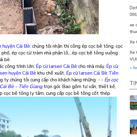
Dịc
091
xe 
thu
Xe 
m huyện Cái Bè
: chúng tôi nhận thi công ép cọc bê tông, cọc
 phố, ép cọc cừ tràm nhà phân lô,...ép cọc bê tông vuông
Xe 
ái bè
VUI
c công trình lớn:
Ép cừ larsen Cái Bè
cho nhà máy,
Ép cừ
» X
rsen huyện Cái Bè
khu chế xuất,
Ép cừ larsen Cái Bè Tiền
ông ty chúng tôi cung cấp cho khách hàng những - -
Ép cọc
TI
 Cái Bè - Tiền Giang
trọn gói: Bao gồm tư vấn, thiết kế,
p cọc bê tông ly tâm, cung cấp cọc bê tông cốt thép.