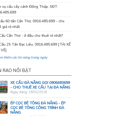
h vụ cẩu cây cảnh Đồng Tháp, SĐT:
6.485.699
cẩu 60 tấn Cần Thơ, 0916.485.699 - cho
ê giá rẻ nhất
Cẩu Cần Thơ - ở đâu cho thuê rẻ nhất?
Cẩu 25 Tấn Bạc Liêu, 0916.485.699 [TÀI XẾ
 VẺ]
em thêm các tin nóng trong ngày
N RAO NỔI BẬT
XE CẨU ĐÀ NẴNG GỌI 0906483699
- CHO THUÊ XE CẨU TẠI ĐÀ NẴNG
Ngày đăng: 19/01/2018
ÉP CỌC BÊ TÔNG ĐÀ NẴNG - ÉP
CỌC BÊ TÔNG CÔNG TRÌNH ĐÀ
NẴNG