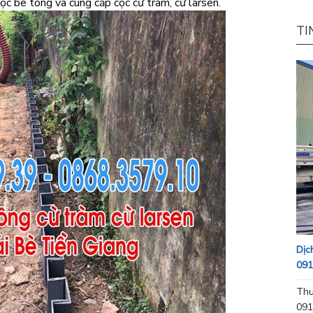
ọc bê tông và cung cấp cọc cừ tràm, cừ larsen.
TI
Dịc
091
Thu
091