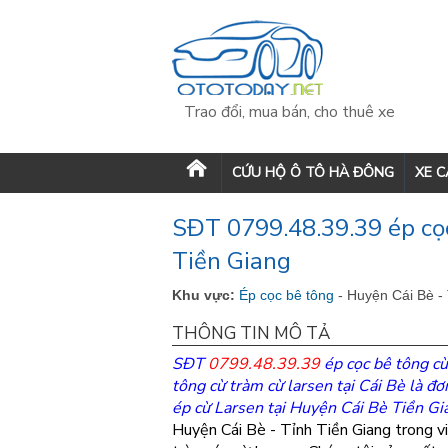
Trao đổi, mua bán, cho thuê xe
CỨU HỘ Ô TÔ HÀ ĐÔNG
XE 
SĐT 0799.48.39.39 ép cọc
Tiền Giang
Khu vực:
Ép cọc bê tông
- Huyện Cái Bè -
THÔNG TIN MÔ TẢ
SĐT
0799.48.39.39
ép cọc bê tông cừ
tông cừ tràm cừ larsen tại Cái Bè
là đơn
ép cừ Larsen tại Huyện Cái Bè
Tiền Gi
Huyện Cái Bè - Tỉnh Tiền Giang trong vi