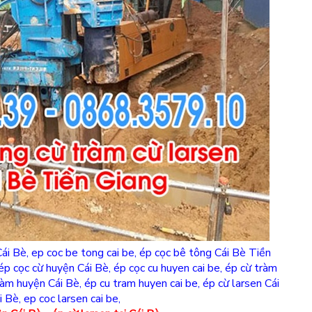
Cái Bè
,
ep coc be tong cai be
,
ép cọc bê tông Cái Bè Tiền
ép cọc cừ huyện Cái Bè
,
ép cọc cu huyen cai be
,
ép cừ tràm
ràm huyện Cái Bè
,
ép cu tram huyen cai be
,
ép cừ larsen Cái
i Bè
,
ep coc larsen cai be
,