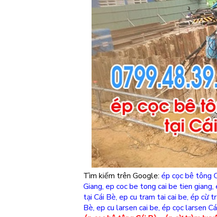
Tìm kiếm trên Google:
ép cọc bê tông 
Giang
,
ep coc be tong cai be tien giang
,
tại Cái Bè
,
ep cu tram tai cai be
,
ép cừ t
Bè
,
ep cu larsen cai be
,
ép cọc larsen Cá