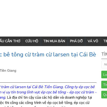
CẨU CẦN THƠ
CỨU HỘ
TIN MUA BÁN
PHÁ DỠ
VÁ VỎ
TI
 bê tông cừ tràm cừ larsen tại Cái Bè
TÌ
 Tiền Giang
 tràm cừ larsen tại Cái Bè Tiền Giang
. Công ty
ép cọc bê
 vị uy tín trong lĩnh vực ép cọc bê tông - ép cọc cừ tràm -
ang
.
Là địa chỉ tin cậy của các hộ dân và doanh nghiệp tại
ệc thi công các công trình về ép cọc bê tông, ép cọc cừ