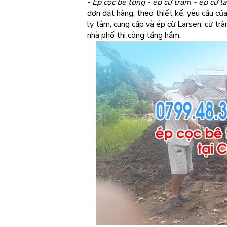
-
Ép cọc bê tông - ép cừ tràm - ép cừ la
đơn đặt hàng, theo thiết kế, yêu cầu củ
ly tâm, cung cấp và ép cừ Larsen, cừ trà
nhà phố thi công tầng hầm.