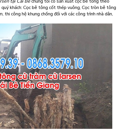
rsen tại Cái Bè
chúng tôi có sản xuất cọc bê tông theo
a quý khách: Cọc bê tông cốt thép vuông, Cọc tròn bê tông
m, thi công hệ khung chống đối với các công trình nhà dân,