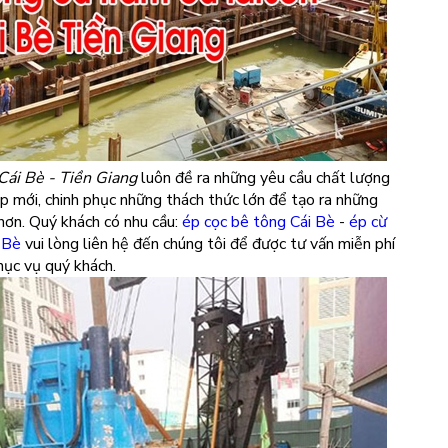
Cái Bè - Tiền Giang
luôn đề ra những yêu cầu chất lượng
p mới, chinh phục những thách thức lớn để tạo ra những
ơn. Quý khách có nhu cầu:
ép cọc bê tông Cái Bè
-
ép cừ
i Bè
vui lòng liên hệ đến chúng tôi để được tư vấn miễn phí
hục vụ quý khách.