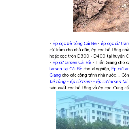
-
Ép cọc bê tông Cái Bè
-
ép cọc cừ trà
cừ tràm cho nhà dân, ép cọc bê tông nhà
hoặc cọc tròn D300 - D400 tại huyện C
-
Ép cừ larsen Cái Bè
- Tiền Giang cho cá
larsen tại Cái Bè
cho xí nghiệp,
Ép cừ la
Giang
cho các công trình nhà nước, ... C
bê tông - ép cừ tràm - ép cừ larsen tại
sản xuất cọc bê tông và ép cọc. Cung cấ