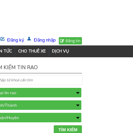
Đăng ký
Đăng nhập
Đăng tin
N TỨC
CHO THUÊ XE
DỊCH VỤ
M KIẾM TIN RAO