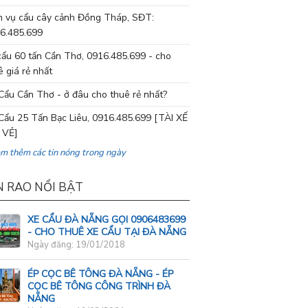
h vụ cẩu cây cảnh Đồng Tháp, SĐT:
6.485.699
cẩu 60 tấn Cần Thơ, 0916.485.699 - cho
ê giá rẻ nhất
Cẩu Cần Thơ - ở đâu cho thuê rẻ nhất?
Cẩu 25 Tấn Bạc Liêu, 0916.485.699 [TÀI XẾ
 VẺ]
em thêm các tin nóng trong ngày
N RAO NỔI BẬT
XE CẨU ĐÀ NẴNG GỌI 0906483699
- CHO THUÊ XE CẨU TẠI ĐÀ NẴNG
Ngày đăng: 19/01/2018
ÉP CỌC BÊ TÔNG ĐÀ NẴNG - ÉP
CỌC BÊ TÔNG CÔNG TRÌNH ĐÀ
NẴNG