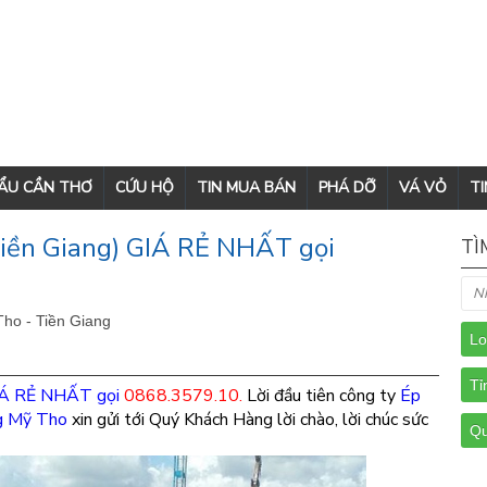
CẨU CẦN THƠ
CỨU HỘ
TIN MUA BÁN
PHÁ DỠ
VÁ VỎ
TI
Tiền Giang) GIÁ RẺ NHẤT gọi
TÌ
ho - Tiền Giang
Á RẺ NHẤT gọi
0868.3579.10.
Lời đầu tiên công ty
Ép
g Mỹ Tho
xin gửi tới Quý Khách Hàng lời chào, lời chúc sức