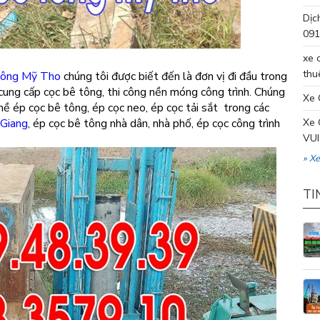
Dịc
091
xe 
thu
tông Mỹ Tho
chúng tôi được biết đến là đơn vị đi đầu trong
cung cấp cọc bê tông, thi công nền móng công trình. Chúng
Xe 
hề ép cọc bê tông, ép cọc neo, ép cọc tải sắt trong các
 Giang
, ép cọc bê tông nhà dân, nhà phố, ép cọc công trình
Xe 
VUI
» X
TI