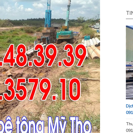
TI
Dịc
091
Thu
091