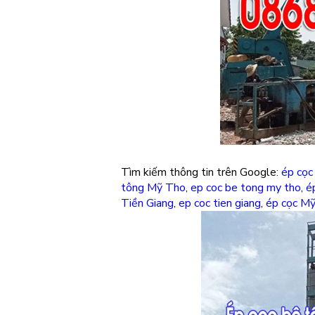
Tìm kiếm thông tin trên Google:
ép cọc
tông Mỹ Tho
,
ep coc be tong my tho
,
é
Tiền Giang
,
ep coc tien giang
,
ép cọc M