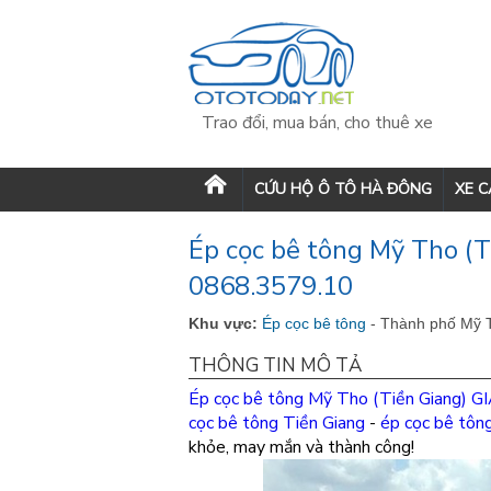
Trao đổi, mua bán, cho thuê xe
CỨU HỘ Ô TÔ HÀ ĐÔNG
XE 
Ép cọc bê tông Mỹ Tho (
0868.3579.10
Khu vực:
Ép cọc bê tông
- Thành phố Mỹ T
THÔNG TIN MÔ TẢ
Ép cọc bê tông Mỹ Tho (Tiền Giang)
GI
cọc bê tông Tiền Giang
-
ép cọc bê tôn
khỏe, may mắn và thành công!