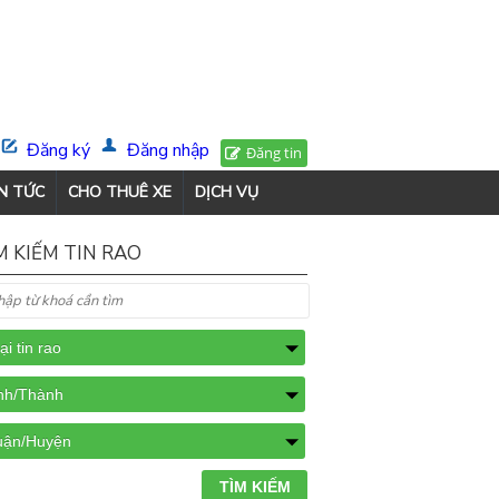
Đăng ký
Đăng nhập
Đăng tin
N TỨC
CHO THUÊ XE
DỊCH VỤ
M KIẾM TIN RAO