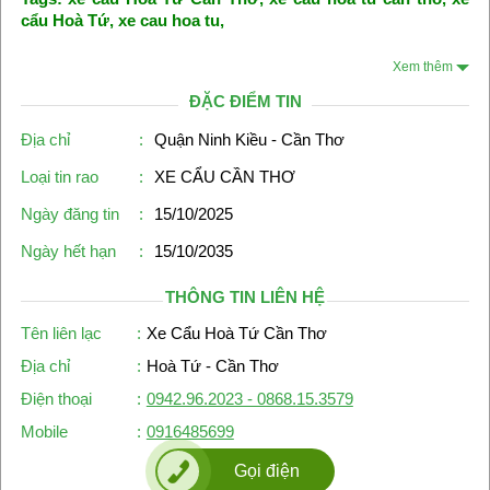
cẩu Hoà Tứ, xe cau hoa tu,
Xem thêm
ĐẶC ĐIỂM TIN
Địa chỉ
:
Quận Ninh Kiều - Cần Thơ
Loại tin rao
:
XE CẨU CẦN THƠ
Ngày đăng tin
:
15/10/2025
Ngày hết hạn
:
15/10/2035
THÔNG TIN LIÊN HỆ
Tên liên lạc
:
Xe Cẩu Hoà Tứ Cần Thơ
Địa chỉ
:
Hoà Tứ - Cần Thơ
Điện thoại
:
0942.96.2023 - 0868.15.3579
Mobile
:
0916485699
Gọi điện