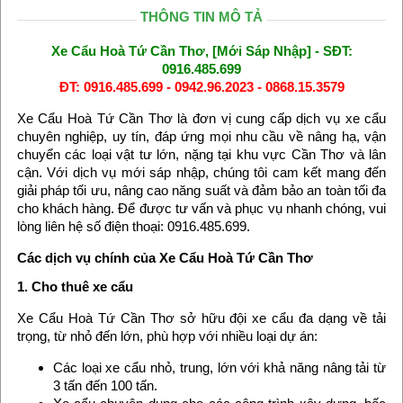
THÔNG TIN MÔ TẢ
Xe Cẩu Hoà Tứ Cần Thơ, [Mới Sáp Nhập] - SĐT:
0916.485.699
ĐT: 0916.485.699 - 0942.96.2023 - 0868.15.3579
Xe Cẩu Hoà Tứ Cần Thơ là đơn vị cung cấp dịch vụ xe cẩu
chuyên nghiệp, uy tín, đáp ứng mọi nhu cầu về nâng hạ, vận
chuyển các loại vật tư lớn, nặng tại khu vực Cần Thơ và lân
cận. Với dịch vụ mới sáp nhập, chúng tôi cam kết mang đến
giải pháp tối ưu, nâng cao năng suất và đảm bảo an toàn tối đa
cho khách hàng. Để được tư vấn và phục vụ nhanh chóng, vui
lòng liên hệ số điện thoại: 0916.485.699.
Các dịch vụ chính của Xe Cẩu Hoà Tứ Cần Thơ
1. Cho thuê xe cẩu
Xe Cẩu Hoà Tứ Cần Thơ sở hữu đội xe cẩu đa dạng về tải
trọng, từ nhỏ đến lớn, phù hợp với nhiều loại dự án:
Các loại xe cẩu nhỏ, trung, lớn với khả năng nâng tải từ
3 tấn đến 100 tấn.