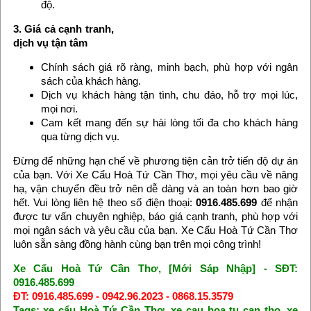
độ.
3. Giá cả cạnh tranh,
dịch vụ tận tâm
Chính sách giá rõ ràng, minh bạch, phù hợp với ngân
sách của khách hàng.
Dịch vụ khách hàng tận tình, chu đáo, hỗ trợ mọi lúc,
mọi nơi.
Cam kết mang đến sự hài lòng tối đa cho khách hàng
qua từng dịch vụ.
Đừng để những hạn chế về phương tiện cản trở tiến độ dự án
của bạn. Với Xe Cẩu Hoà Tứ Cần Thơ, mọi yêu cầu về nâng
hạ, vận chuyển đều trở nên dễ dàng và an toàn hơn bao giờ
hết. Vui lòng liên hệ theo số điện thoại:
0916.485.699
để nhận
được tư vấn chuyên nghiệp, báo giá cạnh tranh, phù hợp với
mọi ngân sách và yêu cầu của bạn. Xe Cẩu Hoà Tứ Cần Thơ
luôn sẵn sàng đồng hành cùng bạn trên mọi công trình!
Xe Cẩu Hoà Tứ Cần Thơ, [Mới Sáp Nhập] - SĐT:
0916.485.699
ĐT: 0916.485.699 - 0942.96.2023 - 0868.15.3579
Tags: xe cẩu Hoà Tứ Cần Thơ, xe cau hoa tu can tho, xe