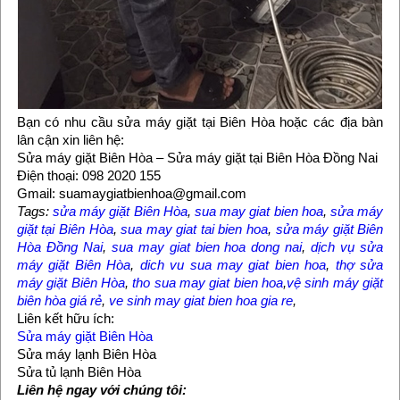
Bạn có nhu cầu sửa máy giặt tại Biên Hòa hoặc các địa bàn
lân cận xin liên hệ:
Sửa máy giặt Biên Hòa – Sửa máy giặt tại Biên Hòa Đồng Nai
Điện thoại: 098 2020 155
Gmail: suamaygiatbienhoa@gmail.com
Tags:
sửa máy giặt Biên Hòa
,
sua may giat bien hoa
,
sửa máy
giặt tại Biên Hòa
,
sua may giat tai bien hoa
,
sửa máy giặt Biên
Hòa Đồng Nai
,
sua may giat bien hoa dong nai
,
dịch vụ sửa
máy giặt Biên Hòa
,
dich vu sua may giat bien hoa
,
thợ sửa
máy giặt Biên Hòa
,
tho sua may giat bien hoa
,
vệ sinh máy giặt
biên hòa giá rẻ
,
ve sinh may giat bien hoa gia re
,
Liên kết hữu ích:
Sửa máy giặt Biên Hòa
Sửa máy lạnh Biên Hòa
Sửa tủ lạnh Biên Hòa
Liên hệ ngay với chúng tôi: