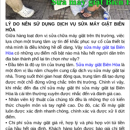
LÝ DO NÊN SỬ DỤNG DỊCH VỤ SỬA MÁY GIẶT BIÊN
HÒA
Giữa hàng loạt đơn vị sửa chữa máy giặt trên thị trường, việc
lựa chọn một trung tâm uy tín để khắc phục sự cố của thiết bị
nhà mình là điều không hề dễ dàng. Vậy
sửa máy giặt tại Biên
Hòa
có những ưu điểm nổi bật nào mà hầu hết người dân trên
địa bàn thành phố lại tin chọn như vậy?
• Đầu tiên là độ uy tín của trung tâm.
Sửa máy giặt Biên Hòa
là
một đơn vị lâu năm chuyên cung cấp dịch vụ sửa máy giặt tại
nhà. Trong suốt thời gian hoạt động qua, trung tâm đã tạo dựng
được một chỗ đứng vững chắc trên thị trường. Chính vì vậy,
khi nhắc đến địa chỉ sửa máy giặt thì sửa máy giặt tại Biên
Hòa là cái tên thường xuyên được nhắc đến và đánh giá cao.
• Nhân viên kỹ thuật của chúng tôi đều là những thợ có kiến
thức chuyên môn và tay nghề cao. Do đó, các lỗi máy giặt
luôn được xác định nhanh chóng, chính xác và được xử lí dứt
điểm.
• Chi phí sửa máy giặt giá rẻ, hợp lý và phù hợp với túi tiền
của hầu hết gia đình. Khách hàng luôn được báo giá chi tiết