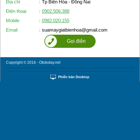
Địa chỉ
:
Tp Biên Hòa - Đồng Nai
Điện thoại
:
0902.506.388
Mobile
:
0982.020.155
Email
:
suamaygiatbienhoa@gmail.com
Gọi điện
Copyright © 2016 - Ototoday.net
Phiên bản Desktop