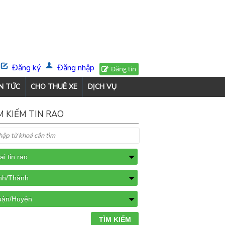
Đăng ký
Đăng nhập
Đăng tin
N TỨC
CHO THUÊ XE
DỊCH VỤ
M KIẾM TIN RAO