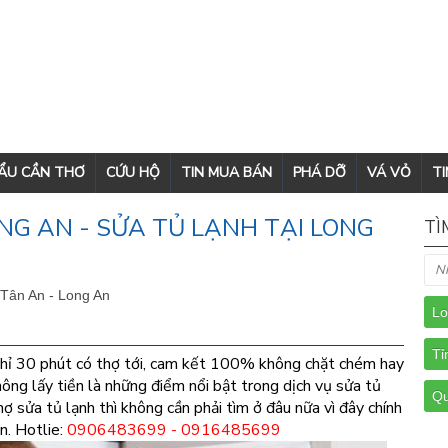
CẨU CẦN THƠ
CỨU HỘ
TIN MUA BÁN
PHÁ DỠ
VÁ VỎ
TI
NG AN - SỬA TỦ LẠNH TẠI LONG
TÌ
 Tân An - Long An
n chỉ 30 phút có thợ tới, cam kết 100% không chặt chém hay
ông lấy tiền là những điểm nổi bật trong dịch vụ sửa tủ
hợ sửa tủ lạnh thì không cần phải tìm ở đâu nữa vì đây chính
an. Hotlie:
0906483699 - 0916485699