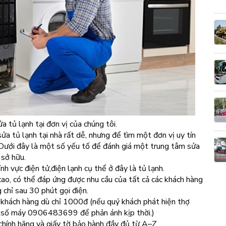
 tủ lạnh tại đơn vị của chúng tôi.
ửa tủ lạnh tại nhà rất dễ, nhưng để tìm một đơn vị uy tín
. Dưới đây là một số yếu tố để đánh giá một trung tâm sửa
 sở hữu.
nh vực điện tử,điện lạnh cụ thể ở đây là tủ lạnh.
ao, có thể đáp ứng được nhu cầu của tất cả các khách hàng
 chỉ sau 30 phút gọi điện.
khách hàng dù chỉ 1000đ (nếu quý khách phát hiện thợ
ào số máy 0906483699 để phản ánh kịp thời.)
chính hãng và giấy tờ bảo hành đầy đủ từ A–Z.