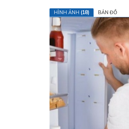
HÌNH ẢNH
(18)
BẢN ĐỒ