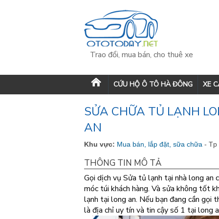
Trao đổi, mua bán, cho thuê xe
CỨU HỘ Ô TÔ HÀ ĐÔNG
XE 
SỬA CHỮA TỦ LẠNH LO
AN
Khu vực:
Mua bán, lắp đặt, sữa chữa
- Tp
THÔNG TIN MÔ TẢ
Gọi dịch vụ Sửa tủ lạnh tại nhà long a
móc túi khách hàng. Và sửa không tốt kh
lạnh tại long an. Nếu bạn đang cần gọi t
là địa chỉ uy tín và tin cậy số 1 tại long 