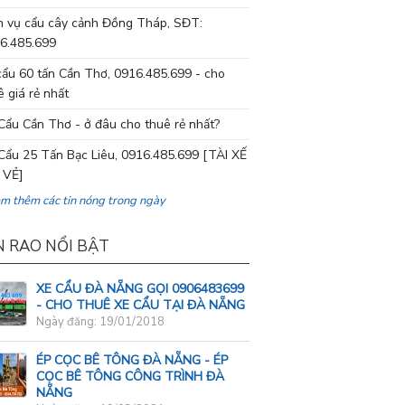
h vụ cẩu cây cảnh Đồng Tháp, SĐT:
6.485.699
cẩu 60 tấn Cần Thơ, 0916.485.699 - cho
ê giá rẻ nhất
Cẩu Cần Thơ - ở đâu cho thuê rẻ nhất?
Cẩu 25 Tấn Bạc Liêu, 0916.485.699 [TÀI XẾ
 VẺ]
em thêm các tin nóng trong ngày
N RAO NỔI BẬT
XE CẨU ĐÀ NẴNG GỌI 0906483699
- CHO THUÊ XE CẨU TẠI ĐÀ NẴNG
Ngày đăng: 19/01/2018
ÉP CỌC BÊ TÔNG ĐÀ NẴNG - ÉP
CỌC BÊ TÔNG CÔNG TRÌNH ĐÀ
NẴNG