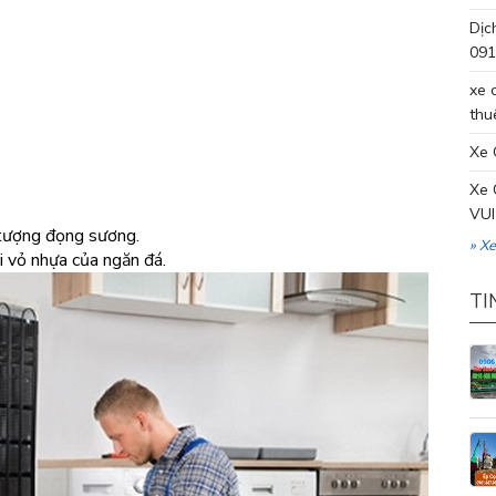
Dịc
091
xe 
thu
Xe 
Xe 
VUI
n tượng đọng sương.
» X
i vỏ nhựa của ngăn đá.
TI