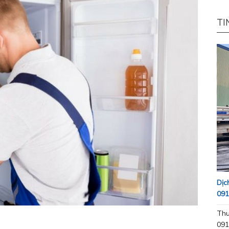
TI
Dịc
091
Thu
091