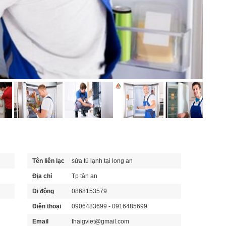
Tên liên lạc
sửa tủ lạnh tại long an
Địa chỉ
Tp tân an
Di động
0868153579
Điện thoại
0906483699 - 0916485699
Email
thaigviet@gmail.com