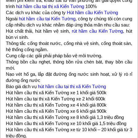
Miễn phí kiểm tra, khảo sát tư vấn phương án giải quyết công
trình
hút hầm cầu tại thị xã Kiến Tường
100%
Các dịch vụ khác của công ty
Hút hầm cầu Kiến Tường
Ngoài
hút hầm cầu tại Kiến Tường
, công ty chúng tôi còn cung
cấp nhiều dịch vụ khác nhằm đáp ứng thỏa mãn nhu cầu sau:
Hút chất thải, hút hầm vệ sinh,
rút hầm cầu Kiến Tường
, hút
bùn vi sinh.
Thông tắc cống thoát nước, cống nhà vệ sinh, cống thoát sàn,
hệ thống cống ngầm.
Cung cấp các giải phải pháp bảo vệ môi trường.
Thông bồn cầu nghẹt, thông bồn rửa chén bát, thay bồn cầu
mới.
Nạo vét hố ga, lắp đặt đường ống nước sinh hoạt, xử lý rò rỉ
đường ống nước
Báo giá dịch vụ
hút hầm cầu tại thị xã Kiến Tường
Hút hầm cầu thị xã Kiến Tường xe 1 khối giá 500k
Hút hầm cầu tại thị xã Kiến Tường xe 2 khối 600k
Hút hầm cầu thị xã Kiến Tường xe 4 khối giá 800k
Hút hầm cầu thị xã Kiến Tường xe 6 khối giá 900k
Hút hầm cầu thị xã Kiến Tường xe 8 khối giá 1,3 triệu đồng
Hút hầm cầu thị xã Kiến Tường xe 10 khối giá 1,5 triệu đồng
Hút hầm cầu thị xã Kiến Tường xe từ 10 khối – 20 khối giá từ 3
triệu đồng.