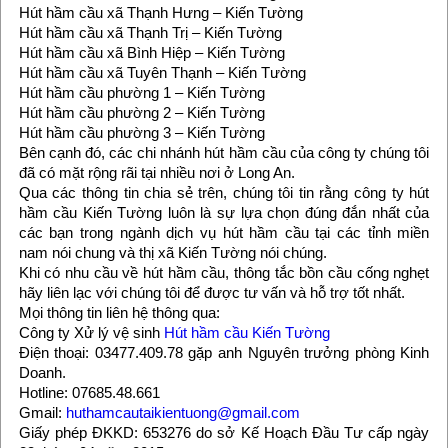
Hút hầm cầu xã Thạnh Hưng – Kiến Tường
Hút hầm cầu xã Thạnh Trị – Kiến Tường
Hút hầm cầu xã Bình Hiệp – Kiến Tường
Hút hầm cầu xã Tuyên Thạnh – Kiến Tường
Hút hầm cầu phường 1 – Kiến Tường
Hút hầm cầu phường 2 – Kiến Tường
Hút hầm cầu phường 3 – Kiến Tường
Bên cạnh đó, các chi nhánh hút hầm cầu của công ty chúng tôi
đã có mặt rộng rãi tại nhiều nơi ở Long An.
Qua các thông tin chia sẻ trên, chúng tôi tin rằng công ty hút
hầm cầu Kiến Tường luôn là sự lựa chọn đúng đắn nhất của
các bạn trong ngành dịch vụ hút hầm cầu tại các tỉnh miền
nam nói chung và thị xã Kiến Tường nói chúng.
Khi có nhu cầu về hút hầm cầu, thông tắc bồn cầu cống nghẹt
hãy liên lạc với chúng tôi để được tư vấn và hỗ trợ tốt nhất.
Mọi thông tin liên hệ thông qua:
Công ty Xử lý vệ sinh
Hút hầm cầu Kiến Tường
Điện thoại: 03477.409.78 gặp anh Nguyên trưởng phòng Kinh
Doanh.
Hotline: 07685.48.661
Gmail:
huthamcautaikientuong@gmail.com
Giấy phép ĐKKD: 653276 do sở Kế Hoạch Đầu Tư cấp ngày