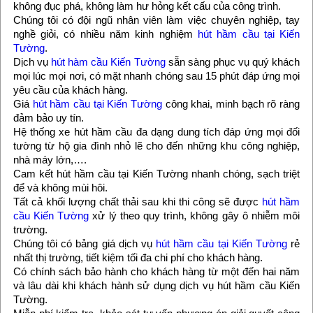
không đục phá, không làm hư hỏng kết cấu của công trình.
Chúng tôi có đội ngũ nhân viên làm việc chuyên nghiệp, tay
nghề giỏi, có nhiều năm kinh nghiệm
hút hầm cầu tại Kiến
Tường
.
Dịch vụ
hút hàm cầu Kiến Tường
sẵn sàng phục vụ quý khách
mọi lúc mọi nơi, có mặt nhanh chóng sau 15 phút đáp ứng mọi
yêu cầu của khách hàng.
Giá
hút hầm cầu tại Kiến Tường
công khai, minh bạch rõ ràng
đảm bảo uy tín.
Hệ thống xe hút hầm cầu đa dạng dung tích đáp ứng mọi đối
tường từ hộ gia đình nhỏ lẽ cho đến những khu công nghiệp,
nhà máy lớn,….
Cam kết hút hầm cầu tại Kiến Tường nhanh chóng, sạch triệt
để và không mùi hôi.
Tất cả khối lượng chất thải sau khi thi công sẽ được
hút hầm
cầu Kiến Tường
xử lý theo quy trình, không gây ô nhiễm môi
trường.
Chúng tôi có bảng giá dịch vụ
hút hầm cầu tại Kiến Tường
rẻ
nhất thị trường, tiết kiệm tối đa chi phí cho khách hàng.
Có chính sách bảo hành cho khách hàng từ một đến hai năm
và lâu dài khi khách hành sử dụng dịch vụ hút hầm cầu Kiến
Tường.