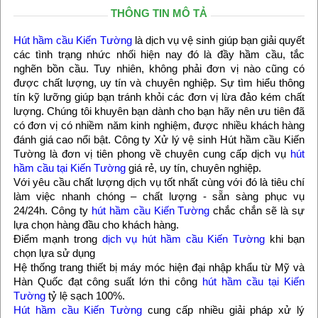
THÔNG TIN MÔ TẢ
Hút hầm cầu Kiến Tường
là dịch vụ vệ sinh giúp bạn giải quyết
các tình trạng nhức nhối hiện nay đó là đầy hầm cầu, tắc
nghẽn bồn cầu. Tuy nhiên, không phải đơn vị nào cũng có
được chất lượng, uy tín và chuyên nghiệp. Sự tìm hiểu thông
tín kỹ lưỡng giúp bạn tránh khỏi các đơn vị lừa đảo kém chất
lượng. Chúng tôi khuyên bạn dành cho bạn hãy nên ưu tiên đã
có đơn vị có nhiềm năm kinh nghiệm, được nhiều khách hàng
đánh giá cao nổi bật. Công ty Xử lý vệ sinh Hút hầm cầu Kiến
Tường là đơn vị tiên phong về chuyên cung cấp dịch vụ
hút
hầm cầu tại Kiến Tường
giá rẻ, uy tín, chuyên nghiệp.
Với yêu cầu chất lượng dịch vụ tốt nhất cùng với đó là tiêu chí
làm việc nhanh chóng – chất lượng - sẵn sàng phục vụ
24/24h. Công ty
hút hầm cầu Kiến Tường
chắc chắn sẽ là sự
lựa chọn hàng đầu cho khách hàng.
Điểm mạnh trong
dịch vụ hút hầm cầu Kiến Tường
khi bạn
chọn lựa sử dụng
Hệ thống trang thiết bị máy móc hiện đại nhập khẩu từ Mỹ và
Hàn Quốc đạt công suất lớn thi công
hút hầm cầu tại Kiến
Tường
tỷ lệ sạch 100%.
Hút hầm cầu Kiến Tường
cung cấp nhiều giải pháp xử lý