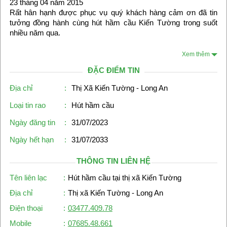
23 tháng 04 năm 2015
Rất hân hạnh được phục vụ quý khách hàng cảm ơn đã tin
tưởng đồng hành cùng hút hầm cầu Kiến Tường trong suốt
nhiều năm qua.
Xem thêm
ĐẶC ĐIỂM TIN
Địa chỉ
:
Thị Xã Kiến Tường - Long An
Loại tin rao
:
Hút hầm cầu
Ngày đăng tin
:
31/07/2023
Ngày hết hạn
:
31/07/2033
THÔNG TIN LIÊN HỆ
Tên liên lạc
:
Hút hầm cầu tại thị xã Kiến Tường
Địa chỉ
:
Thị xã Kiến Tường - Long An
Điện thoại
:
03477.409.78
Mobile
:
07685.48.661