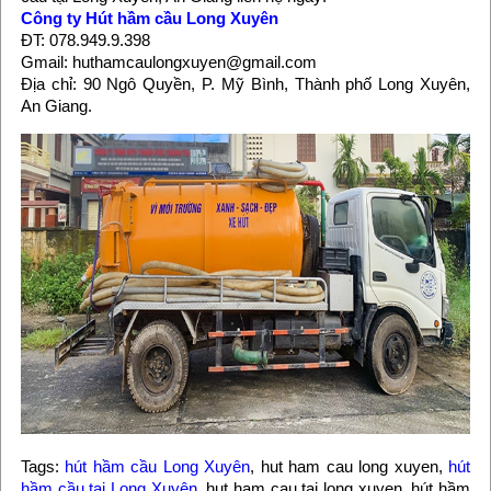
Công ty Hút hầm cầu Long Xuyên
ĐT: 078.949.9.398
Gmail: huthamcaulongxuyen@gmail.com
Địa chỉ: 90 Ngô Quyền, P. Mỹ Bình, Thành phố Long Xuyên,
An Giang.
Tags:
hút hầm cầu Long Xuyên
, hut ham cau long xuyen,
hút
hầm cầu tại Long Xuyên
, hut ham cau tai long xuyen, hút hầm