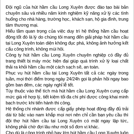
Đội ngũ của hút hầm cầu Long Xuyên được đào tạo bài bản
chuyên sâu và nhiều năm kinh nghiệm kỹ năng xử lý các tình
huống cho nhà hàng, trường học, khách sạn, hộ gia đình, trung
tâm thương mại.
Hiểu tầm quan trọng của việc duy trì hệ thống hầm cầu hoạt
động tốt đó là lý do chúng tôi mang đến giải pháp hút hầm cầu
tại Long Xuyên toàn diện không đục phá, không ảnh hưởng kết
cấu công trình, không mùi hôi.
Công ty hút hầm cầu Long Xuyên chuyên nghiệp có đầy đủ
trang thiết bị máy móc hiện đại giúp quá trình xử lý loại chất
thải ra khỏi hầm cầu một cách sạch sẽ, an toàn.
Phục vụ hút hầm cầu tại Long Xuyên tất cả các ngày trong
tuần, mọi thời điểm trong ngày 24/24h gọi là phản hồi ngay bao
gồm ban đêm, các ngày nghỉ lễ tết.
Tùy thuộc vào thể tích mà hút hầm cầu Long Xuyên cung cấp
mức giá rẻ hợp lý, tiết kiệm tối đa chi phí được công khai minh
bạch trước khi tiến hành thi công.
Hệ thống chi nhánh được cấp giấy phép hoạt động đầy đủ trải
dài từ bắc vào nam khắp mọi nơi nên chỉ cần bạn yêu cầu thì
đội thợ hút hầm cầu tại Long Xuyên có mặt ngay lập tức,
không phải chờ đợi lâu như một số đơn vị khác.
Cho dù là công trình nhỏ hay lớn hút hầm cầu Long Xuyên luôn