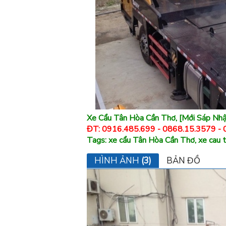
Xe Cẩu Tân Hòa Cần Thơ, [Mới Sáp Nh
ĐT: 0916.485.699 - 0868.15.3579 -
Tags: xe cẩu Tân Hòa Cần Thơ, xe cau ta
HÌNH ẢNH
(3)
BẢN ĐỒ