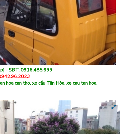
ập] - SĐT: 0916.485.699
 0942.96.2023
n hoa can tho, xe cẩu Tân Hòa, xe cau tan hoa,