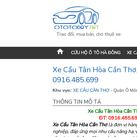
Trao đổi, mua bán, cho thuê xe
CỨU HỘ Ô TÔ HÀ ĐÔNG
XE 
Xe Cẩu Tân Hòa Cần Thơ,
0916.485.699
Khu vực:
XE CẨU CẦN THƠ
- Quận Ô Mô
THÔNG TIN MÔ TẢ
Xe Cẩu Tân Hòa Cần T
ĐT: 0916.485.69
Xe Cẩu Tân Hòa Cần Thơ
là đơn vị hàn
nghiệp, đáp ứng mọi nhu cầu nâng hạ
,