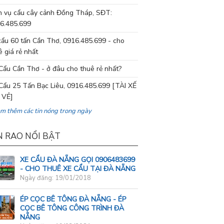
h vụ cẩu cây cảnh Đồng Tháp, SĐT:
6.485.699
cẩu 60 tấn Cần Thơ, 0916.485.699 - cho
ê giá rẻ nhất
Cẩu Cần Thơ - ở đâu cho thuê rẻ nhất?
Cẩu 25 Tấn Bạc Liêu, 0916.485.699 [TÀI XẾ
 VẺ]
em thêm các tin nóng trong ngày
N RAO NỔI BẬT
XE CẨU ĐÀ NẴNG GỌI 0906483699
- CHO THUÊ XE CẨU TẠI ĐÀ NẴNG
Ngày đăng: 19/01/2018
ÉP CỌC BÊ TÔNG ĐÀ NẴNG - ÉP
CỌC BÊ TÔNG CÔNG TRÌNH ĐÀ
NẴNG