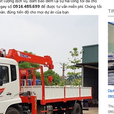
ất lượng dịch vụ, đảm bảo đem lại sự hài lòng tối đa cho
 ngay số
0916.485.699
để được tư vấn miễn phí. Chúng tôi
TI
oàn, đúng tiến độ cho mọi dự án của bạn.
Dịc
091
Thu
091