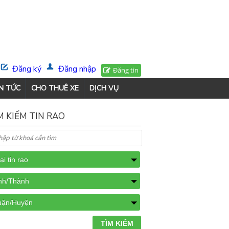
Đăng ký
Đăng nhập
Đăng tin
N TỨC
CHO THUÊ XE
DỊCH VỤ
M KIẾM TIN RAO