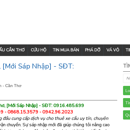
CẨU CẦN THƠ
CỨU HỘ
TIN MUA BÁN
PHÁ DỠ
VÁ VỎ
TI
 [Mới Sáp Nhập] - SĐT:
TÌ
n - Cần Thơ
hơ, [Mới Sáp Nhập] - SĐT: 0916.485.699
9 - 0868.15.3579 - 0942.96.2023
g đầu cung cấp dịch vụ cho thuê xe cẩu uy tín, chuyên
 vận chuyển. Sự sáp nhập mới đã giúp chúng tôi nâng cao