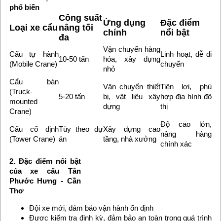
phổ biến
Công suất
Ứng dụng
Đặc điểm
Loại xe cẩu
nâng tối
chính
nổi bật
đa
Vận chuyển hàng
Cẩu tự hành
Linh hoạt, dễ di
10-50 tấn
hóa, xây dựng
(Mobile Crane)
chuyển
nhỏ
Cẩu bàn
Vận chuyển thiết
Tiện lợi, phù
(Truck-
5-20 tấn
bị, vật liệu xây
hợp địa hình đô
mounted
dựng
thị
Crane)
Độ cao lớn,
Cẩu cố định
Tùy theo dự
Xây dựng cao
nâng hàng
(Tower Crane)
án
tầng, nhà xưởng
chính xác
2. Đặc điểm nổi bật
của xe cẩu Tân
Phước Hưng - Cần
Thơ
Đội xe mới, đảm bảo vận hành ổn định
Được kiểm tra định kỳ, đảm bảo an toàn trong quá trình