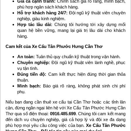
Giá cả cạnh tranh:
Chính sách giá rõ ràng, minh bạch,
phù hợp ngân sách khách hàng.
Hỗ trợ khách hàng 24/7:
Đội ngũ kỹ thuật viên chuyên
nghiệp, giàu kinh nghiệm.
Hợp tác lâu dài:
Chúng tôi hướng tới xây dựng mối
quan hệ bền vững, mang lại giá trị lâu dài cho khách
hàng.
Cam kết của Xe Cẩu Tân Phước Hưng Cần Thơ
An toàn:
Tuân thủ quy chuẩn kỹ thuật trong vận hành.
Chuyên nghiệp:
Đội ngũ kỹ thuật viên lành nghề, phục
vụ tận tình.
Đúng tiến độ:
Cam kết thực hiện đúng thời gian thỏa
thuận.
Minh bạch:
Báo giá rõ ràng, không phát sinh chi phí
phụ.
Nếu bạn đang cần thuê xe cẩu tại Cần Thơ hoặc các tỉnh lân
cận, đừng ngần ngại liên hệ với Xe Cẩu Tân Phước Hưng Cần
Thơ qua số điện thoại:
0916.485.699
. Chúng tôi cam kết mang
đến dịch vụ chuyên nghiệp, giá cả hợp lý và đội xe đa dạng
phù hợp mọi yêu cầu công việc của bạn.
Xe Cẩu Tân Phước