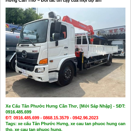
Hưng Cần Thơ – Đối tác tin cậy của mọi dự án!
Xe Cẩu Tân Phước Hưng Cần Thơ, [Mới Sáp Nhập] - SĐT:
0916.485.699
ĐT: 0916.485.699 - 0868.15.3579 - 0942.96.2023
Tags: xe cẩu Tân Phước Hưng, xe cau tan phuoc hung can
tho, xe cau tan phuoc hung,