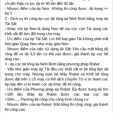
chi phí thấp có lực ép từ 40 tấn đến 50 tấn
- Nhược điểm của ép Neo: Không thi công được tải trọng >=
50 T
2 - Dịch vụ thi công ép cọc bê tông tại Ninh Bình bằng máy ép
Tải Sắt
- Khác với ép Neo là dùng Neo để níu cọc còn Tải dùng các
khối sắt để làm đối trọng cho máy
- Ưu điểm của ép Tải Sắt: Lợi thế loại giàn Tải không phải mất
thời gian Quay Neo như máy giàn Neo
- Nhược điểm của việc sử dụng tải Sắt: Yêu cầu mặt bằng đủ
rộng để xe tải 3,5 tấn có thể vào được, giá thành ép cọc bê
tông cao .
3 - ép cọc bê tông tại Ninh Bình bằng phương pháp Robot
- Vẫn như giàn máy ép Tải đều cóc khối sắt or bê tông làm tải
trọng cho máy. Nhưng toàn bộ Máy Robot và Khối bê tông
được đặt trên 1 cỗ máy có thể dịch chuyển Từ vị trí team cọc
ép này đến vị trí team cọc ép khác để thi công.
- Ưu điểm của Phương pháp ép Robot: Ép được trọng tải lớn
>100 tấn, Máy ép Robot được các loại cọc dài
>10m….,Thường thi công cho công trình chung cư
- Nhược điểm của ép Robot: Mặt bằng thi công rộng, giá thành
thi công cao.