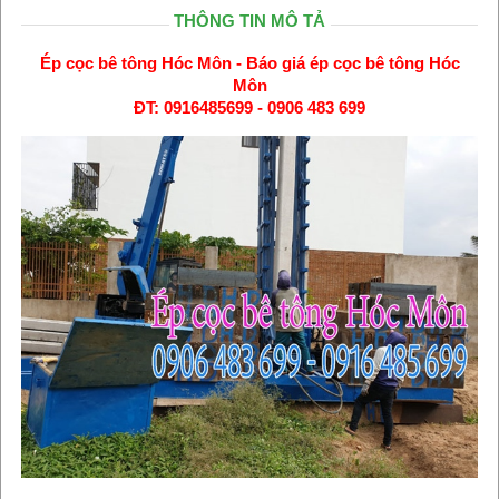
THÔNG TIN MÔ TẢ
Ép cọc bê tông Hóc Môn - Báo giá ép cọc bê tông Hóc
Môn
ĐT: 0916485699 - 0906 483 699