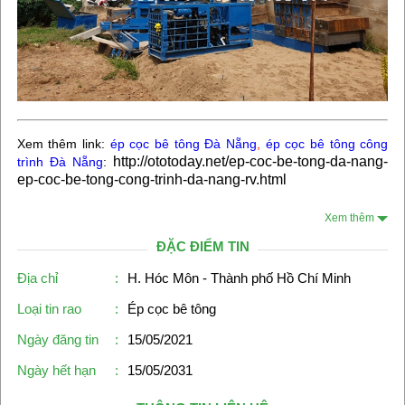
Xem thêm link:
ép cọc bê tông Đà Nẵng
,
ép cọc bê tông công
http://ototoday.net/ep-coc-be-tong-da-nang-
trình Đà Nẵng
:
ep-coc-be-tong-cong-trinh-da-nang-rv.html
Xem thêm
ĐẶC ĐIỂM TIN
Địa chỉ
:
H. Hóc Môn - Thành phố Hồ Chí Minh
Loại tin rao
:
Ép cọc bê tông
Ngày đăng tin
:
15/05/2021
Ngày hết hạn
:
15/05/2031