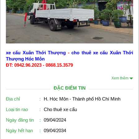
xe cẩu Xuân Thới Thượng
-
cho thuê xe cẩu Xuân Thới
Thượng Hóc Môn
ĐT: 0942.96.2023 - 0868.15.3579
Xem thêm
ĐẶC ĐIỂM TIN
Địa chỉ
:
H. Hóc Môn - Thành phố Hồ Chí Minh
Loại tin rao
:
Cho thuê xe cẩu
Ngày đăng tin
:
09/04/2024
Ngày hết hạn
:
09/04/2034