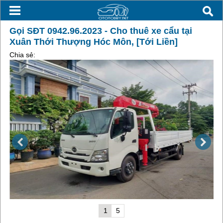
Gọi SĐT 0942.96.2023 - Cho thuê xe cẩu tại
Xuân Thới Thượng Hóc Môn, [Tới Liền]
Chia sẻ:
1
5