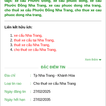
tags:
xe cẩu Phước Đồng
, xe cau phuoc dong,
xe cẩu
Phước Đồng Nha Trang
, xe cau phuoc dong nha trang,
cho thuê xe cẩu Phước Đồng Nha Trang
,
cho thue xe cau
phuoc dong nha trang
,
Liên kết hữu ích:
xe cẩu Nha Trang
,
thuê xe cẩu tại Nha Trang
,
thuê xe cẩu Nha Trang
,
cho thuê xe cẩu Nha Trang
,
Xem thêm
ĐẶC ĐIỂM TIN
Địa chỉ
:
Tp Nha Trang - Khánh Hòa
Loại tin rao
:
Cho thuê xe cẩu Nha Trang
Ngày đăng tin
:
27/02/2025
Ngày hết hạn
:
27/02/2035