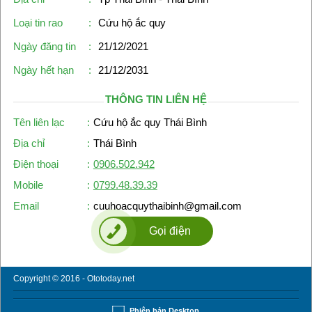
Loại tin rao
:
Cứu hộ ắc quy
Ngày đăng tin
:
21/12/2021
Ngày hết hạn
:
21/12/2031
THÔNG TIN LIÊN HỆ
Tên liên lạc
:
Cứu hộ ắc quy Thái Bình
Địa chỉ
:
Thái Bình
Điện thoại
:
0906.502.942
Mobile
:
0799.48.39.39
Email
:
cuuhoacquythaibinh@gmail.com
Gọi điện
Copyright © 2016 - Ototoday.net
Phiên bản Desktop