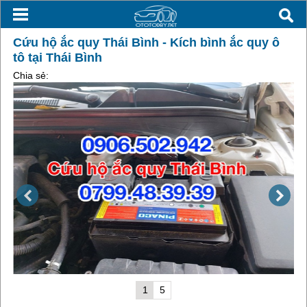
Cứu hộ ắc quy Thái Bình - Kích bình ắc quy ô
tô tại Thái Bình
Chia sẻ:
1
5