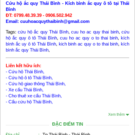
Cứu hộ ắc quy Thái Bình
-
Kích bình ắc quy ô tô tại Thái
Bình
ĐT: 0799.48.39.39 - 0906.502.942
Email: cuuhoacquythaibinh@gmail.com
Tags:
cứu hộ ắc quy Thái Bình
,
cuu ho ac quy thai binh
,
cứu
hộ ắc quy ô tô Thái Bình
,
cuu ho ac quy o to thai binh
,
kích
bình ắc uy ô tô Thái Bình
,
kich binh ac quy o to thai binh
,
kích
bình ắc quy Thái Bình
,
Liên kết hữu ích:
-
Cứu hộ Thái Bình
,
-
Cứu hộ ô tô Thái Bình
,
-
Cứu hộ giao thông Thái Bình
,
-
Xe cẩu Thái Bình
,
-
Cho thuê xe cẩu Thái Bình
,
-
Cẩu cứu hộ Thái Bình
,
Xem thêm
ĐẶC ĐIỂM TIN
Địa chỉ
:
Tp Thái Bình - Thái Bình