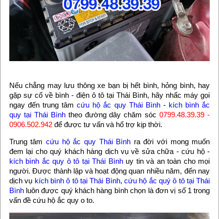
Nếu chẳng may lưu thông xe bạn bị hết bình, hỏng bình, hay
gặp sự cố về bình - điện ô tô tại Thái Bình, hãy nhấc máy gọi
ngay đến trung tâm
cứu hộ ắc quy Thái Bình
-
kích bình ắc
quy tại Thái Bình
theo đường dây chăm sóc
0799.48.39.39 -
0906.502.942
để được tư vấn và hổ trợ kịp thời.
Trung tâm
cứu hộ ắc quy Thái Bình
ra đời với mong muốn
đem lại cho quý khách hàng dịch vụ về sửa chữa - cứu hộ -
kích bình ắc quy ô tô tại Thái Bình
uy tin và an toàn cho mọi
người. Được thành lập và hoạt động quan nhiều năm, đến nay
dịch vụ
kích bình ô tô tại Thái Bình
,
cứu hộ ắc quý ô tô tại Thái
Bình
luôn được quý khách hàng bình chọn là đơn vị số 1 trong
vấn đề cứu hộ ắc quy o to.