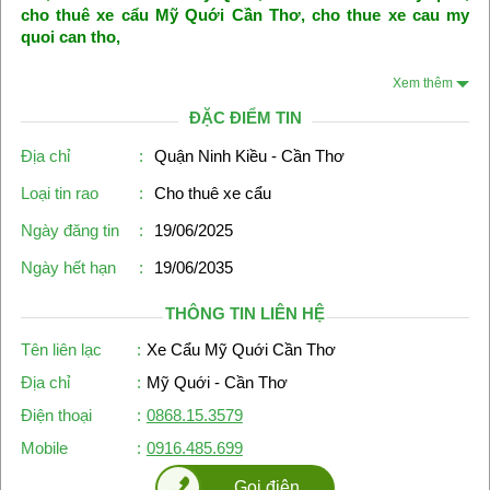
cho thuê xe cẩu Mỹ Quới Cần Thơ, cho thue xe cau my
quoi can tho,
Xem thêm
ĐẶC ĐIỂM TIN
Địa chỉ
:
Quận Ninh Kiều - Cần Thơ
Loại tin rao
:
Cho thuê xe cẩu
Ngày đăng tin
:
19/06/2025
Ngày hết hạn
:
19/06/2035
THÔNG TIN LIÊN HỆ
Tên liên lạc
:
Xe Cẩu Mỹ Quới Cần Thơ
Địa chỉ
:
Mỹ Quới - Cần Thơ
Điện thoại
:
0868.15.3579
Mobile
:
0916.485.699
Gọi điện