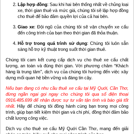
Lập hợp đồng
: Sau khi hai bên thống nhất về chủng loại
xe, thời gian thuê và mức giá, chúng tôi sẽ lập hợp đồng
cho thuê để bảo đảm quyền lợi của cả hai bên.
Giao xe
: Đội ngũ của chúng tôi sẽ vận chuyển xe cẩu
đến công trình của bạn theo thời gian đã thỏa thuận.
Hỗ trợ trong quá trình sử dụng
: Chúng tôi luôn sẵn
sàng hỗ trợ kỹ thuật trong suốt thời gian thuê.
Chúng tôi cam kết cung cấp dịch vụ cho thuê xe cẩu chất
lượng, an toàn và đúng thời gian. Với phương châm “Khách
hàng là trung tâm”, dịch vụ của chúng tôi hướng đến việc xây
dựng mối quan hệ bền vững và đáng tin cậy.
Nếu bạn đang có nhu cầu thuê xe cẩu tại Mỹ Quới, Cần Thơ,
đừng ngần ngại gọi ngay cho chúng tôi qua số điện thoại
0916.485.699 để nhận được sự tư vấn tận tình và báo giá tốt
nhất.
Hãy để chúng tôi đồng hành cùng bạn trong mọi công
trình, giúp bạn tiết kiệm thời gian và chi phí, đồng thời đảm bảo
chất lượng công việc.
Dịch vụ cho thuê xe cẩu Mỹ Quới Cần Thơ, mang đến giải