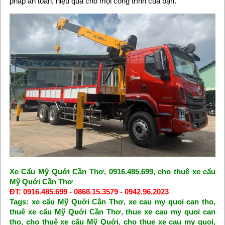
pháp an toàn, hiệu quả cho mọi công trình của bạn.
Xe Cẩu Mỹ Quới Cần Thơ, 0916.485.699, cho thuê xe cẩu
Mỹ Quới Cần Thơ
ĐT: 0916.485.699 - 0868.15.3579 - 0942.96.2023
Tags: xe cẩu Mỹ Quới Cần Thơ, xe cau my quoi can tho,
thuê xe cẩu Mỹ Quới Cần Thơ, thue xe cau my quoi can
tho, cho thuê xe cẩu Mỹ Quới, cho thue xe cau my quoi,