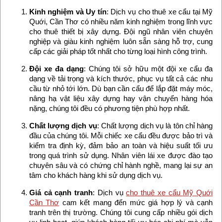
Kinh nghiệm và Uy tín
: Dịch vụ cho thuê xe cẩu tại Mỹ
Quới, Cần Thơ có nhiều năm kinh nghiệm trong lĩnh vực
cho thuê thiết bị xây dựng. Đội ngũ nhân viên chuyên
nghiệp và giàu kinh nghiệm luôn sẵn sàng hỗ trợ, cung
cấp các giải pháp tốt nhất cho từng loại hình công trình.
Đội xe đa dạng
: Chúng tôi sở hữu một đội xe cẩu đa
dạng về tải trọng và kích thước, phục vụ tất cả các nhu
cầu từ nhỏ tới lớn. Dù bạn cần cẩu để lắp đặt máy móc,
nâng hạ vật liệu xây dựng hay vận chuyển hàng hóa
nặng, chúng tôi đều có phương tiện phù hợp nhất.
Chất lượng dịch vụ
: Chất lượng dịch vụ là tôn chỉ hàng
đầu của chúng tôi. Mỗi chiếc xe cẩu đều được bảo trì và
kiểm tra định kỳ, đảm bảo an toàn và hiệu suất tối ưu
trong quá trình sử dụng. Nhân viên lái xe được đào tạo
chuyên sâu và có chứng chỉ hành nghề, mang lại sự an
tâm cho khách hàng khi sử dụng dịch vụ.
Giá cả cạnh tranh
: Dịch vụ
cho thuê xe cẩu Mỹ Quới
Cần Thơ
cam kết mang đến mức giá hợp lý và cạnh
tranh trên thị trường. Chúng tôi cung cấp nhiều gói dịch