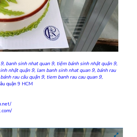
9, banh sinh nhat quan 9, tiệm bánh sinh nhật quận 9,
inh nhật quận 9, lam banh sinh nhat quan 9, bánh rau
 bánh rau câu quận 9, tiem banh rau cau quan 9,
câu quận 9 HCM
.net/
t.com/