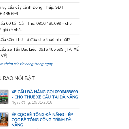
h vụ cẩu cây cảnh Đồng Tháp, SĐT:
6.485.699
cẩu 60 tấn Cần Thơ, 0916.485.699 - cho
ê giá rẻ nhất
Cẩu Cần Thơ - ở đâu cho thuê rẻ nhất?
Cẩu 25 Tấn Bạc Liêu, 0916.485.699 [TÀI XẾ
 VẺ]
em thêm các tin nóng trong ngày
N RAO NỔI BẬT
XE CẨU ĐÀ NẴNG GỌI 0906483699
- CHO THUÊ XE CẨU TẠI ĐÀ NẴNG
Ngày đăng: 19/01/2018
ÉP CỌC BÊ TÔNG ĐÀ NẴNG - ÉP
CỌC BÊ TÔNG CÔNG TRÌNH ĐÀ
NẴNG