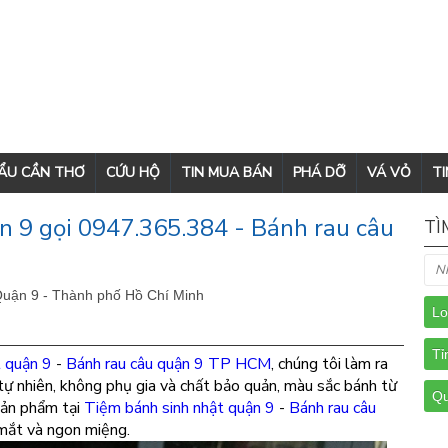
CẨU CẦN THƠ
CỨU HỘ
TIN MUA BÁN
PHÁ DỠ
VÁ VỎ
TI
n 9 gọi 0947.365.384 - Bánh rau câu
TÌ
Quận 9 - Thành phố Hồ Chí Minh
t quận 9
-
Bánh rau câu quận 9 TP HCM
, chúng tôi làm ra
ự nhiên, không phụ gia và chất bảo quản, màu sắc bánh từ
 sản phẩm tại
Tiệm bánh sinh nhật quận 9
-
Bánh rau câu
 mắt và ngon miệng.