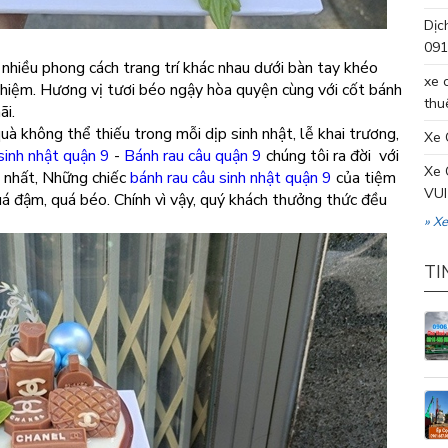
Dịc
091
nhiều phong cách trang trí khác nhau dưới bàn tay khéo
xe 
ghiệm. Hương vị tươi béo ngậy hòa quyện cùng với cốt bánh
thu
ãi.
uà không thể thiếu trong mỗi dịp sinh nhật, lễ khai trương,
Xe 
inh nhật quận 9
-
Bánh rau câu quận 9
chúng tôi ra đời với
Xe 
 nhất, Những chiếc
bánh rau câu sinh nhật quận 9
của tiệm
VUI
á đậm, quá béo. Chính vì vậy, quý khách thưởng thức đều
» X
TI