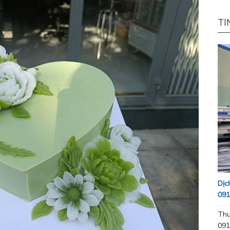
TI
Dịc
091
Thu
091