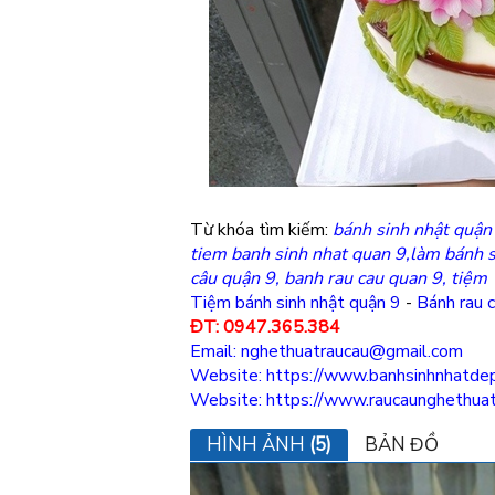
Từ khóa tìm kiếm:
bánh sinh nhật quận 
tiem banh sinh nhat quan 9,làm bánh s
câu quận 9, banh rau cau quan 9, tiệm
Tiệm bánh sinh nhật quận 9
-
Bánh rau 
ĐT: 0947.365.384
Email: nghethuatraucau@gmail.com
Website: https://www.banhsinhnhatdep
Website: https://www.raucaunghethua
HÌNH ẢNH
(5)
BẢN ĐỒ