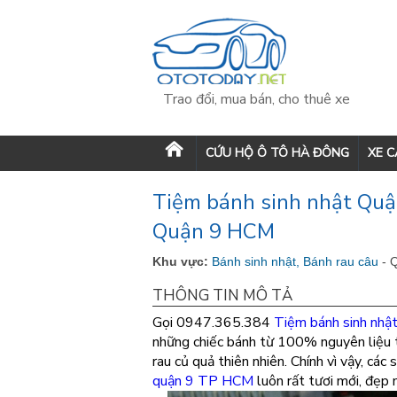
Trao đổi, mua bán, cho thuê xe
CỨU HỘ Ô TÔ HÀ ĐÔNG
XE 
Tiệm bánh sinh nhật Quậ
Quận 9 HCM
Khu vực:
Bánh sinh nhật, Bánh rau câu
- 
THÔNG TIN MÔ TẢ
Gọi 0947.365.384
Tiệm bánh sinh nhậ
những chiếc bánh từ 100% nguyên liệu t
rau củ quả thiên nhiên. Chính vì vậy, các
quận 9 TP HCM
luôn rất tươi mới, đẹp