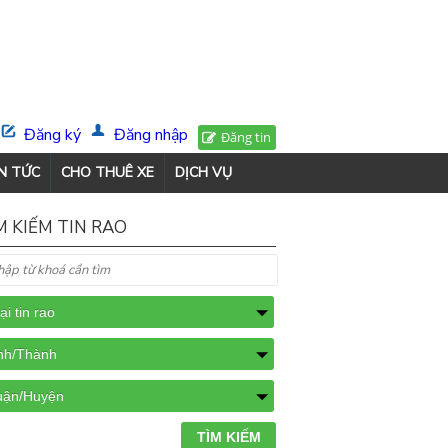
Đăng ký
Đăng nhập
Đăng tin
N TỨC
CHO THUÊ XE
DỊCH VỤ
M KIẾM TIN RAO