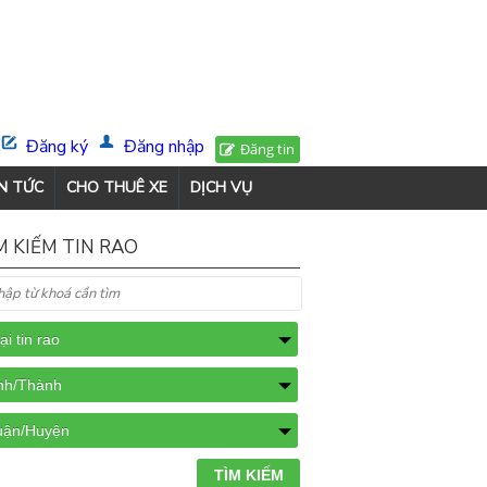
Đăng ký
Đăng nhập
Đăng tin
N TỨC
CHO THUÊ XE
DỊCH VỤ
M KIẾM TIN RAO