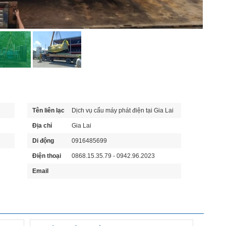
Tên liên lạc
Dịch vụ cẩu máy phát điện tại Gia Lai
Địa chỉ
Gia Lai
Di động
0916485699
Điện thoại
0868.15.35.79 - 0942.96.2023
Email