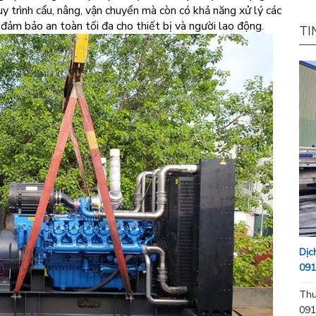
y trình cẩu, nâng, vận chuyển mà còn có khả năng xử lý các
 đảm bảo an toàn tối đa cho thiết bị và người lao động.
TI
Dịc
091
Thu
091