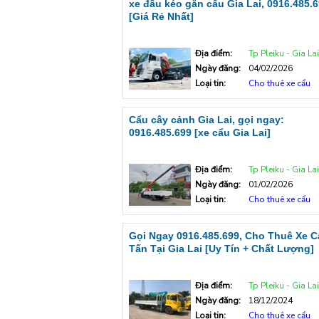
xe đầu kéo gắn cẩu Gia Lai, 0916.485.
[Giá Rẻ Nhất]
Địa điểm:
Tp Pleiku - Gia Lai
Ngày đăng:
04/02/2026
Loại tin:
Cho thuê xe cẩu
Cẩu cây cảnh Gia Lai, gọi ngay:
0916.485.699 [xe cẩu Gia Lai]
Địa điểm:
Tp Pleiku - Gia Lai
Ngày đăng:
01/02/2026
Loại tin:
Cho thuê xe cẩu
Gọi Ngay 0916.485.699, Cho Thuê Xe C
Tấn Tại Gia Lai [Uy Tín + Chất Lượng]
Địa điểm:
Tp Pleiku - Gia Lai
Ngày đăng:
18/12/2024
Loại tin:
Cho thuê xe cẩu