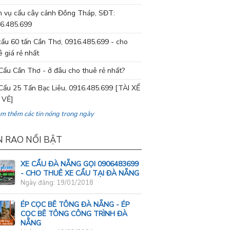
h vụ cẩu cây cảnh Đồng Tháp, SĐT:
6.485.699
cẩu 60 tấn Cần Thơ, 0916.485.699 - cho
ê giá rẻ nhất
Cẩu Cần Thơ - ở đâu cho thuê rẻ nhất?
Cẩu 25 Tấn Bạc Liêu, 0916.485.699 [TÀI XẾ
 VẺ]
em thêm các tin nóng trong ngày
N RAO NỔI BẬT
XE CẨU ĐÀ NẴNG GỌI 0906483699
- CHO THUÊ XE CẨU TẠI ĐÀ NẴNG
Ngày đăng: 19/01/2018
ÉP CỌC BÊ TÔNG ĐÀ NẴNG - ÉP
CỌC BÊ TÔNG CÔNG TRÌNH ĐÀ
NẴNG