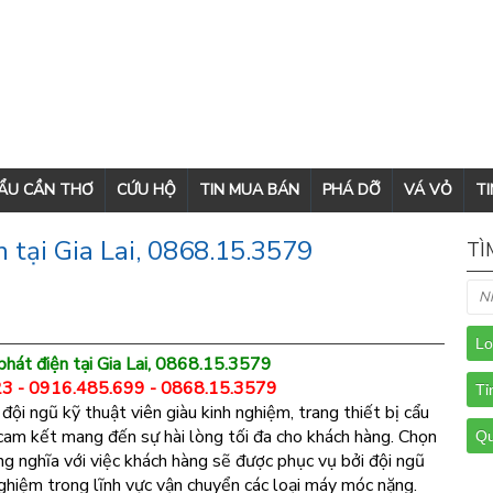
CẨU CẦN THƠ
CỨU HỘ
TIN MUA BÁN
PHÁ DỠ
VÁ VỎ
TI
 tại Gia Lai, 0868.15.3579
TÌ
phát điện tại Gia Lai, 0868.15.3579
3 - 0916.485.699 - 0868.15.3579
 đội ngũ kỹ thuật viên giàu kinh nghiệm, trang thiết bị cẩu
, cam kết mang đến sự hài lòng tối đa cho khách hàng. Chọn
g nghĩa với việc khách hàng sẽ được phục vụ bởi đội ngũ
 nghiệm trong lĩnh vực vận chuyển các loại máy móc nặng.