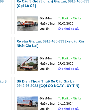
699
Xe Cẩu 3 Giò (3 chân) Gia Lai, 0916.485.699
[Gọi Là Có]
Địa điểm:
Tp Pleiku - Gia Lai
Ngày đăng:
02/02/2026
Loại tin:
Cho thuê xe cẩu
Xe cẩu Gia Lai, 0916.485.699 [xe cẩu Xịn
Nhất Gia Lai]
Địa điểm:
Tp Pleiku - Gia Lai
Ngày đăng:
27/01/2026
Loại tin:
Cho thuê xe cẩu
ẩu 8
Số Điện Thoại Thuê Xe Cẩu Gia Lai,
0942.96.2023 [GỌI CÓ NGAY - UY TÍN]
Địa điểm:
Tp Pleiku - Gia Lai
Ngày đăng:
14/12/2024
Loại tin:
Cho thuê xe cẩu