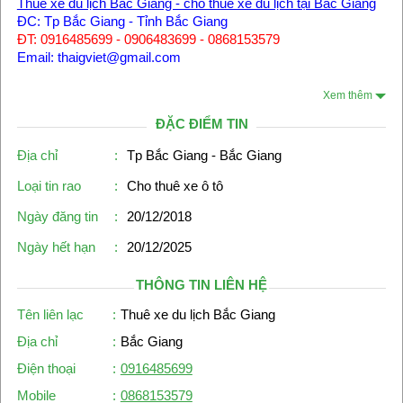
Thuê xe du lịch Bắc Giang - cho thuê xe du lịch tại Bắc Giang
ĐC: Tp Bắc Giang - Tỉnh Bắc Giang
ĐT: 0916485699 - 0906483699 - 0868153579
Email: thaigviet@gmail.com
Xem thêm
ĐẶC ĐIỂM TIN
Địa chỉ
:
Tp Bắc Giang - Bắc Giang
Loại tin rao
:
Cho thuê xe ô tô
Ngày đăng tin
:
20/12/2018
Ngày hết hạn
:
20/12/2025
THÔNG TIN LIÊN HỆ
Tên liên lạc
:
Thuê xe du lịch Bắc Giang
Địa chỉ
:
Bắc Giang
Điện thoại
:
0916485699
Mobile
:
0868153579