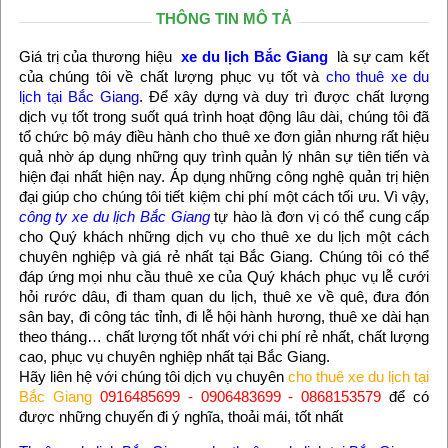
THÔNG TIN MÔ TẢ
Giá trị của thương hiệu
xe du lịch Bắc Giang
là sự cam kết
của chúng tôi về chất lượng phục vụ tốt và
cho thuê xe du
lịch tại Bắc Giang
. Để xây dựng và duy trì được chất lượng
dịch vụ tốt trong suốt quá trình hoạt động lâu dài, chúng tôi đã
tổ chức bộ máy điều hành cho thuê xe đơn giản nhưng rất hiệu
quả nhờ áp dụng những quy trình quản lý nhân sự tiên tiến và
hiện đại nhất hiện nay. Áp dụng những công nghệ quản trị hiện
đại giúp cho chúng tôi tiết kiệm chi phí một cách tối ưu. Vì vậy,
công ty xe du lịch Bắc Giang
tự hào là đơn vị có thể cung cấp
cho Quý khách những dịch vụ cho thuê xe du lịch một cách
chuyên nghiệp và giá rẻ nhất tại Bắc Giang. Chúng tôi có thể
đáp ứng mọi nhu cầu thuê xe của Quý khách phục vụ lễ cưới
hỏi rước dâu, đi tham quan du lịch, thuê xe về quê, đưa đón
sân bay, đi công tác tỉnh, đi lễ hội hành hương, thuê xe dài hạn
theo tháng… chất lượng tốt nhất với chi phí rẻ nhất, chất lượng
cao, phục vụ chuyên nghiệp nhất tại Bắc Giang.
Hãy liên hệ với chúng tôi dịch vụ chuyên
cho thuê xe du lịch tại
Bắc Giang
0916485699 - 0906483699 - 0868153579
để có
được những chuyến đi ý nghĩa, thoải mái, tốt nhất