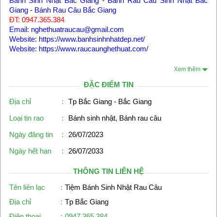
Bánh Sinh Nhật Bắc Giang
-
Bánh Rau Câu Sinh Nhật Bắc
Giang
-
Bánh Rau Câu Bắc Giang
ĐT: 0947.365.384
Email: nghethuatraucau@gmail.com
Website: https://www.banhsinhnhatdep.net/
Website: https://www.raucaunghethuat.com/
Xem thêm
ĐẶC ĐIỂM TIN
Địa chỉ
:
Tp Bắc Giang - Bắc Giang
Loại tin rao
:
Bánh sinh nhật, Bánh rau câu
Ngày đăng tin
:
26/07/2023
Ngày hết hạn
:
26/07/2033
THÔNG TIN LIÊN HỆ
Tên liên lạc
:
Tiệm Bánh Sinh Nhật Rau Câu
Địa chỉ
:
Tp Bắc Giang
Điện thoại
:
0947.365.384