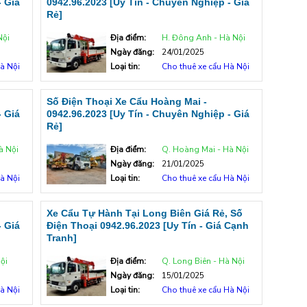
- Giá
0942.96.2023 [Uy Tín - Chuyên Nghiệp - Giá
Rẻ]
Nội
Địa điểm:
H. Đông Anh - Hà Nội
Ngày đăng:
24/01/2025
à Nội
Loại tin:
Cho thuê xe cẩu Hà Nội
Số Điện Thoại Xe Cẩu Hoàng Mai -
- Giá
0942.96.2023 [Uy Tín - Chuyên Nghiệp - Giá
Rẻ]
à Nội
Địa điểm:
Q. Hoàng Mai - Hà Nội
Ngày đăng:
21/01/2025
à Nội
Loại tin:
Cho thuê xe cẩu Hà Nội
Xe Cẩu Tự Hành Tại Long Biên Giá Rẻ, Số
- Giá
Điện Thoại 0942.96.2023 [Uy Tín - Giá Cạnh
Tranh]
ội
Địa điểm:
Q. Long Biên - Hà Nội
Ngày đăng:
15/01/2025
à Nội
Loại tin:
Cho thuê xe cẩu Hà Nội