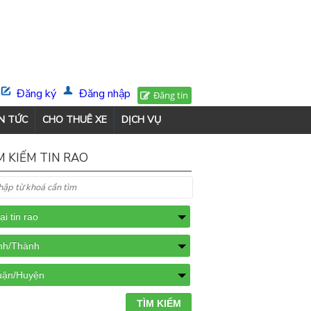
Đăng ký
Đăng nhập
Đăng tin
N TỨC
CHO THUÊ XE
DỊCH VỤ
M KIẾM TIN RAO