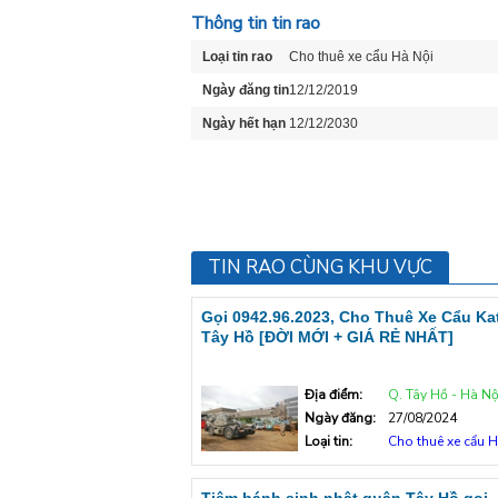
Thông tin tin rao
Loại tin rao
Cho thuê xe cẩu Hà Nội
Ngày đăng tin
12/12/2019
Ngày hết hạn
12/12/2030
TIN RAO CÙNG KHU VỰC
Gọi 0942.96.2023, Cho Thuê Xe Cẩu Kat
Tây Hồ [ĐỜI MỚI + GIÁ RẺ NHẤT]
Địa điểm:
Q. Tây Hồ - Hà Nộ
Ngày đăng:
27/08/2024
Loại tin:
Cho thuê xe cẩu H