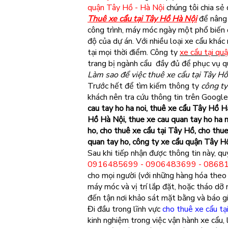
quận Tây Hồ - Hà Nội
chúng tôi chia sẻ 
Thuê xe cẩu tại Tây Hồ Hà Nội
để nâng 
công trình, máy móc ngày một phổ biến đ
độ của dự án. Với nhiều loại xe cẩu khá
tại mọi thời điểm. Công ty
xe cẩu tại qu
trang bị ngành cẩu đầy đủ để phục vụ q
Làm sao để việc thuê xe cẩu tại Tây Hồ
Trước hết để tìm kiếm thông ty
công ty
khách nên tra cứu thông tin trên Googl
cau tay ho ha noi, thuê xe cẩu Tây Hồ H
Hồ Hà Nội, thue xe cau quan tay ho ha n
ho, cho thuê xe cẩu tại Tây Hồ, cho thu
quan tay ho, công ty xe cẩu quận Tây Hồ
Sau khi tiếp nhận được thông tin này, qu
0916485699 - 0906483699 - 0868
cho mọi người (với những hàng hóa theo 
máy móc và vị trí lắp đặt, hoặc tháo dỡ
đến tận nơi khảo sát mặt bằng và báo gi
Đi đầu trong lĩnh vực
cho thuê xe cẩu tạ
kinh nghiệm trong việc vận hành xe cẩu, 