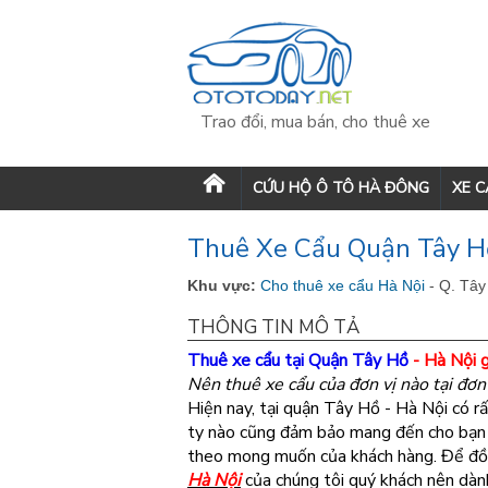
Trao đổi, mua bán, cho thuê xe
CỨU HỘ Ô TÔ HÀ ĐÔNG
XE 
Thuê Xe Cẩu Quận Tây Hồ
Khu vực:
Cho thuê xe cẩu Hà Nội
- Q. Tây
THÔNG TIN MÔ TẢ
Thuê xe cẩu tại Quận Tây Hồ
- Hà Nội 
Nên thuê xe cẩu của đơn vị nào tại đơn 
Hiện nay, tại quận Tây Hồ - Hà Nội có r
ty nào cũng đảm bảo mang đến cho bạn d
theo mong muốn của khách hàng. Để đồ
Hà Nội
của chúng tôi quý khách nên dàn