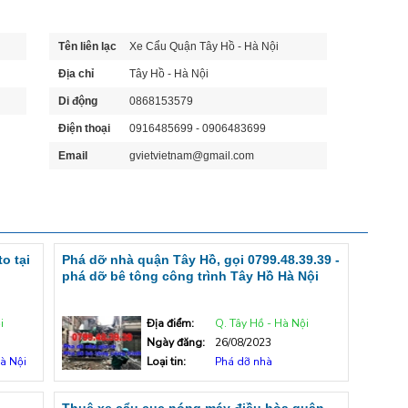
Tên liên lạc
Xe Cẩu Quận Tây Hồ - Hà Nội
Địa chỉ
Tây Hồ - Hà Nội
Di động
0868153579
Điện thoại
0916485699 - 0906483699
Email
gvietvietnam@gmail.com
o tại
Phá dỡ nhà quận Tây Hồ, gọi 0799.48.39.39 -
phá dỡ bê tông công trình Tây Hồ Hà Nội
i
Địa điểm:
Q. Tây Hồ - Hà Nội
Ngày đăng:
26/08/2023
à Nội
Loại tin:
Phá dỡ nhà