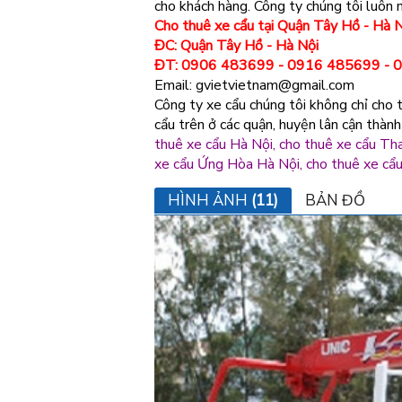
cho khách hàng. Công ty chúng tôi luôn
Cho thuê xe cẩu tại Quận Tây Hồ - Hà 
ĐC: Quận Tây Hồ - Hà Nội
ĐT: 0906 483699 - 0916 485699 - 
Email: gvietvietnam@gmail.com
Công ty xe cẩu chúng tôi không chỉ cho
cẩu trên ở các quận, huyện lân cận thàn
thuê xe cẩu Hà Nội, cho thuê xe cẩu Tha
xe cẩu Ứng Hòa Hà Nội, cho thuê xe cẩu
HÌNH ẢNH
(11)
BẢN ĐỒ