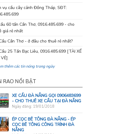
h vụ cẩu cây cảnh Đồng Tháp, SĐT:
6.485.699
cẩu 60 tấn Cần Thơ, 0916.485.699 - cho
ê giá rẻ nhất
Cẩu Cần Thơ - ở đâu cho thuê rẻ nhất?
Cẩu 25 Tấn Bạc Liêu, 0916.485.699 [TÀI XẾ
 VẺ]
em thêm các tin nóng trong ngày
N RAO NỔI BẬT
XE CẨU ĐÀ NẴNG GỌI 0906483699
- CHO THUÊ XE CẨU TẠI ĐÀ NẴNG
Ngày đăng: 19/01/2018
ÉP CỌC BÊ TÔNG ĐÀ NẴNG - ÉP
CỌC BÊ TÔNG CÔNG TRÌNH ĐÀ
NẴNG