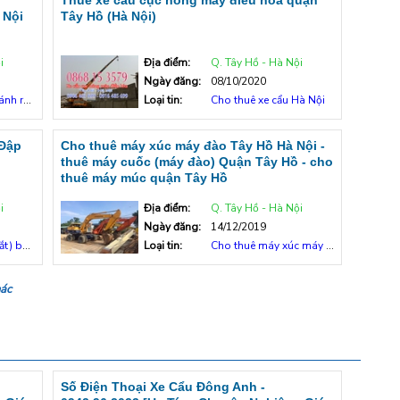
Thuê xe cẩu cục nóng máy điều hòa quận
 Nội
Tây Hồ (Hà Nội)
i
Địa điểm:
Q. Tây Hồ - Hà Nội
Ngày đăng:
08/10/2020
au câu
Loại tin:
Cho thuê xe cẩu Hà Nội
 Đập
Cho thuê máy xúc máy đào Tây Hồ Hà Nội -
thuê máy cuốc (máy đào) Quận Tây Hồ - cho
thuê máy múc quận Tây Hồ
i
Địa điểm:
Q. Tây Hồ - Hà Nội
Ngày đăng:
14/12/2019
ê tông
Loại tin:
Cho thuê máy xúc máy đào
hác
Số Điện Thoại Xe Cẩu Đông Anh -