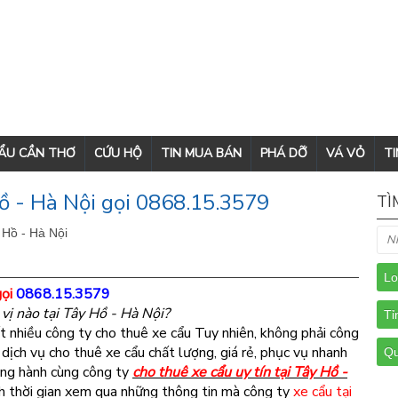
CẨU CẦN THƠ
CỨU HỘ
TIN MUA BÁN
PHÁ DỠ
VÁ VỎ
TI
 - Hà Nội gọi 0868.15.3579
TÌ
 Hồ - Hà Nội
gọi
0868.15.3579
vị nào tại Tây Hồ - Hà Nội?
ất nhiều công ty cho thuê xe cẩu Tuy nhiên, không phải công
ịch vụ cho thuê xe cẩu chất lượng, giá rẻ, phục vụ nhanh
ng hành cùng công ty
cho thuê xe cẩu uy tín tại Tây Hồ -
h thời gian xem qua những thông tin mà công ty
xe cẩu tại