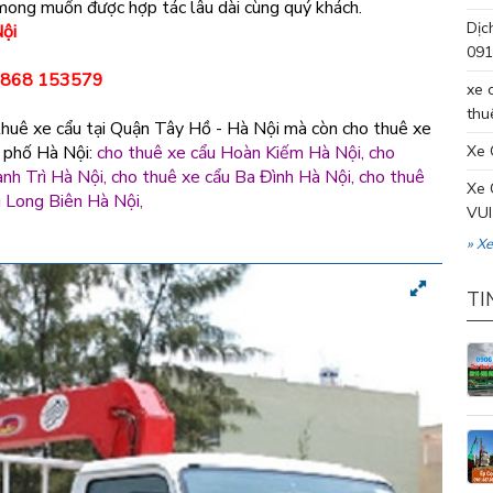
 mong muốn được hợp tác lâu dài cùng quý khách.
Dịc
Nội
091
0868 153579
xe 
thu
 thuê xe cẩu tại Quận Tây Hồ - Hà Nội mà còn cho thuê xe
h phố Hà Nội:
cho thuê xe cẩu Hoàn Kiếm Hà Nội, cho
Xe 
nh Trì Hà Nội, cho thuê xe cẩu Ba Đình Hà Nội, cho thuê
Xe 
 Long Biên Hà Nội,
VUI
» X
TI