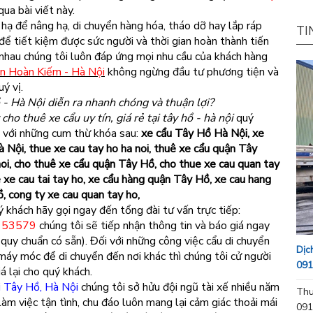
qua bài viết này.
hạ để nâng hạ, di chuyển hàng hóa, tháo dỡ hay lắp ráp
TI
ể tiết kiệm được sức người và thời gian hoàn thành tiến
c nhau chúng tôi luôn đáp ứng mọi nhu cầu của khách hàng
ận Hoàn Kiếm - Hà Nội
không ngừng đầu tư phương tiện và
uý vị.
 - Hà Nội diễn ra nhanh chóng và thuận lợi?
 cho thuê xe cẩu uy tín, giá rẻ tại tây hồ - hà nội
quý
e với những cum thừ khóa sau:
xe cẩu Tây Hồ Hà Nội, xe
à Nội, thue xe cau tay ho ha noi, thuê xe cẩu quận Tây
oi, cho thuê xe cẩu quận Tây Hồ, cho thue xe cau quan tay
e xe cau tai tay ho, xe cẩu hàng quận Tây Hồ, xe cau hang
, cong ty xe cau quan tay ho,
ý khách hãy gọi ngay đến tổng đài tư vấn trực tiếp:
153579
chúng tôi sẽ tiếp nhận thông tin và báo giá ngay
quy chuẩn có sẵn). Đối với những công việc cẩu di chuyển
Dịc
 máy móc để di chuyển đến nơi khác thì chúng tôi cử người
091
á lại cho quý khách.
i Tây Hồ, Hà Nội
chúng tôi sở hửu đội ngũ tài xế nhiều năm
Thu
làm việc tận tình, chu đáo luôn mang lại cảm giác thoải mái
091