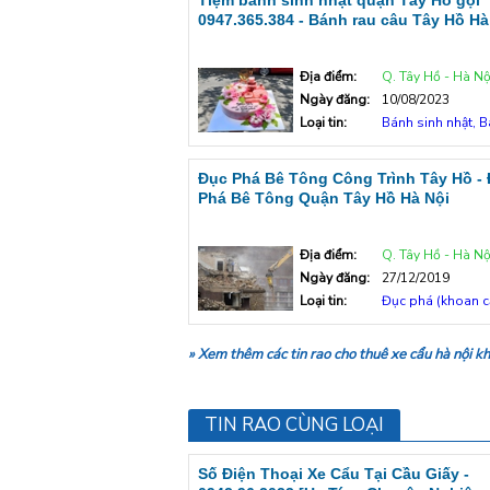
Tiệm bánh sinh nhật quận Tây Hồ gọi
0947.365.384 - Bánh rau câu Tây Hồ Hà
Địa điểm:
Q. Tây Hồ - Hà Nộ
Ngày đăng:
10/08/2023
Loại tin:
Bánh sinh nhật, Bánh r
Đục Phá Bê Tông Công Trình Tây Hồ -
Phá Bê Tông Quận Tây Hồ Hà Nội
Địa điểm:
Q. Tây Hồ - Hà Nộ
Ngày đăng:
27/12/2019
Loại tin:
Đục phá (khoan cắt) b
» Xem thêm các tin rao cho thuê xe cẩu hà nội k
TIN RAO CÙNG LOẠI
Số Điện Thoại Xe Cẩu Tại Cầu Giấy -