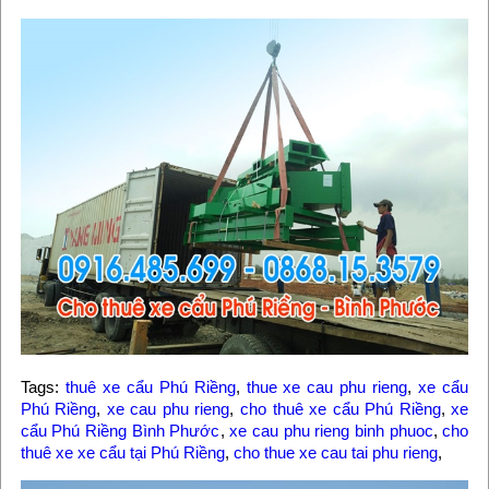
Tags:
thuê xe cẩu Phú Riềng
,
thue xe cau phu rieng
,
xe cẩu
Phú Riềng
,
xe cau phu rieng
,
cho thuê xe cẩu Phú Riềng
,
xe
cẩu Phú Riềng Bình Phước
,
xe cau phu rieng binh phuoc
,
cho
thuê xe xe cẩu tại Phú Riềng
,
cho thue xe cau tai phu rieng
,