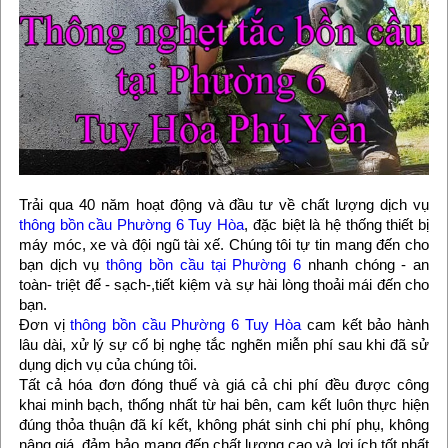
Trải qua 40 năm hoạt động và đầu tư về chất lượng dịch vụ
thông bồn cầu Phường 6 Tuy Hòa
, đặc biệt là hệ thống thiết bị
máy móc, xe và đội ngũ tài xế. Chúng tôi tự tin mang đến cho
bạn dịch vụ
thông bồn cầu tại Phường 6
nhanh chóng - an
toàn- triệt để - sạch-,tiết kiệm và sự hài lòng thoải mái đến cho
bạn.
Đơn vị
thông bồn cầu Phường 6 Tuy Hòa
cam kết bảo hành
lâu dài, xử lý sự cố bị nghẹ tắc nghẽn miễn phí sau khi đã sử
dụng dịch vụ của chúng tôi.
Tất cả hóa đơn đóng thuế và giá cả chi phí đều được công
khai minh bạch, thống nhất từ hai bên, cam kết luôn thực hiện
đúng thỏa thuận đã kí kết, không phát sinh chi phí phụ, không
nâng giá, đảm bảo mang đến chất lượng cao và lợi ích tốt nhất