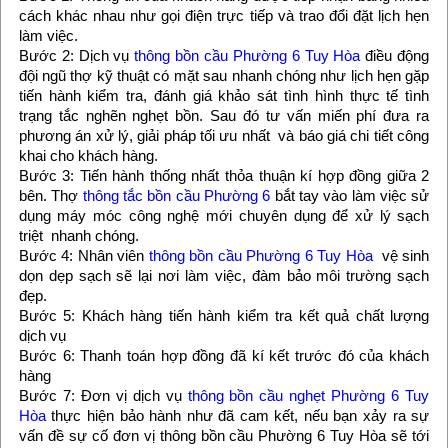
cách khác nhau như gọi điện trực tiếp và trao đổi đặt lịch hẹn
làm việc.
Bước 2: Dịch vụ
thông bồn cầu Phường 6 Tuy Hòa
điều động
đội ngũ thợ kỹ thuật có mặt sau nhanh chóng như lịch hẹn gặp
tiến hành kiểm tra, đánh giá khảo sát tình hình thực tế tình
trạng tắc nghẽn nghẹt bồn. Sau đó tư vấn miến phí đưa ra
phương án xử lý, giải pháp tối ưu nhất và báo giá chi tiết công
khai cho khách hàng.
Bước 3: Tiến hành thống nhất thỏa thuận kí hợp đồng giữa 2
bên. Thợ
thông tắc bồn cầu Phường 6
bắt tay vào làm việc sử
dụng máy móc công nghệ mới chuyên dụng để xử lý sạch
triệt nhanh chóng.
Bước 4: Nhân viên
thông bồn cầu Phường 6 Tuy Hòa
vệ sinh
dọn dẹp sạch sẽ lại nơi làm việc, đàm bảo môi trường sạch
đẹp.
Bước 5: Khách hàng tiến hành kiểm tra kết quả chất lượng
dịch vụ
Bước 6: Thanh toán hợp đồng đã kí kết trước đó của khách
hàng
Bước 7: Đơn vị dịch vụ
thông bồn cầu nghẹt Phường 6 Tuy
Hòa
thực hiện bảo hành như đã cam kết, nếu bạn xảy ra sự
vấn đề sự cố đơn vị thông bồn cầu Phường 6 Tuy Hòa sẽ tới