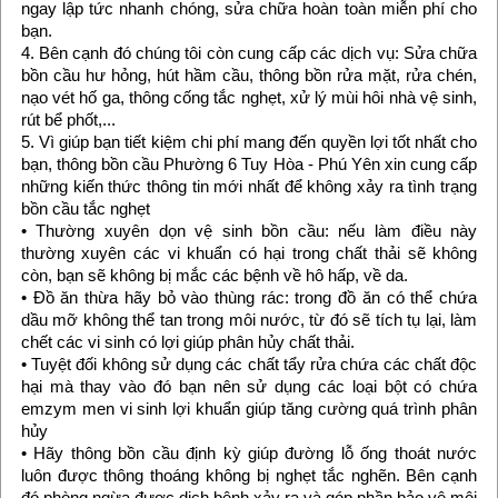
ngay lập tức nhanh chóng, sửa chữa hoàn toàn miễn phí cho
bạn.
4. Bên cạnh đó chúng tôi còn cung cấp các dịch vụ: Sửa chữa
bồn cầu hư hỏng, hút hầm cầu, thông bồn rửa mặt, rửa chén,
nạo vét hố ga, thông cống tắc nghẹt, xử lý mùi hôi nhà vệ sinh,
rút bể phốt,...
5. Vì giúp bạn tiết kiệm chi phí mang đến quyền lợi tốt nhất cho
bạn, thông bồn cầu Phường 6 Tuy Hòa - Phú Yên xin cung cấp
những kiến thức thông tin mới nhất để không xảy ra tình trạng
bồn cầu tắc nghẹt
• Thường xuyên dọn vệ sinh bồn cầu: nếu làm điều này
thường xuyên các vi khuẩn có hại trong chất thải sẽ không
còn, bạn sẽ không bị mắc các bệnh về hô hấp, về da.
• Đồ ăn thừa hãy bỏ vào thùng rác: trong đồ ăn có thể chứa
dầu mỡ không thể tan trong môi nước, từ đó sẽ tích tụ lại, làm
chết các vi sinh có lợi giúp phân hủy chất thải.
• Tuyệt đối không sử dụng các chất tẩy rửa chứa các chất độc
hại mà thay vào đó bạn nên sử dụng các loại bột có chứa
emzym men vi sinh lợi khuẩn giúp tăng cường quá trình phân
hủy
• Hãy thông bồn cầu định kỳ giúp đường lỗ ống thoát nước
luôn được thông thoáng không bị nghẹt tắc nghẽn. Bên cạnh
đó phòng ngừa được dịch bệnh xảy ra và góp phần bảo vệ môi