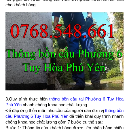
cho khách hàng.
3.Quy trình thực hiện
thông bồn cầu tại Phường 6 Tuy Hòa
Phú Yên
nhanh chóng khoa học chất lượng
Để đáp ứng thỏa mãn nhu cầu của người dân đơn vị
thông bồn
cầu Phường 6 Tuy Hòa Phú Yên
đã triển khai quy trình nhanh
chóng khoa học chất lượng gồm 7 bước cụ thể sau:
Bước 1: Thông tin của khách hàng được tiếp nhận bằng nhiều