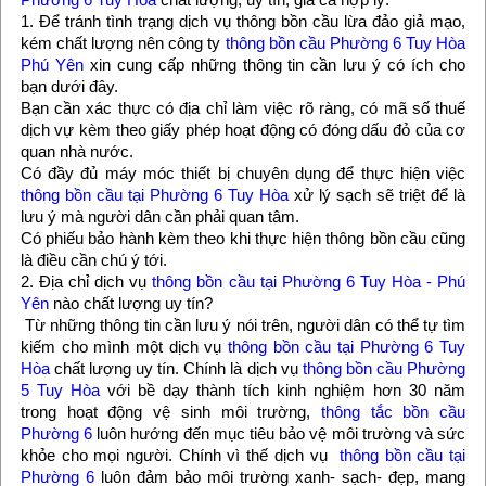
1. Để tránh tình trạng dịch vụ thông bồn cầu lừa đảo giả mạo,
kém chất lượng nên công ty
thông bồn cầu Phường 6 Tuy Hòa
Phú Yên
xin cung cấp những thông tin cần lưu ý có ích cho
bạn dưới đây.
Bạn cần xác thực có địa chỉ làm việc rõ ràng, có mã số thuế
dịch vự kèm theo giấy phép hoạt động có đóng dấu đỏ của cơ
quan nhà nước.
Có đầy đủ máy móc thiết bị chuyên dụng để thực hiện việc
thông bồn cầu tại Phường 6 Tuy Hòa
xử lý sạch sẽ triệt để là
lưu ý mà người dân cần phải quan tâm.
Có phiếu bảo hành kèm theo khi thực hiện thông bồn cầu cũng
là điều cần chú ý tới.
2. Địa chỉ dịch vụ
thông bồn cầu tại Phường 6 Tuy Hòa - Phú
Yên
nào chất lượng uy tín?
Từ những thông tin cần lưu ý nói trên, người dân có thể tự tìm
kiếm cho mình một dịch vụ
thông bồn cầu tại Phường 6 Tuy
Hòa
chất lượng uy tín. Chính là dịch vụ
thông bồn cầu Phường
5 Tuy Hòa
với bề dạy thành tích kinh nghiệm hơn 30 năm
trong hoạt động vệ sinh môi trường,
thông tắc bồn cầu
Phường 6
luôn hướng đến mục tiêu bảo vệ môi trường và sức
khỏe cho mọi người. Chính vì thế dịch vụ
thông bồn cầu tại
Phường 6
luôn đảm bảo môi trường xanh- sạch- đẹp, mang