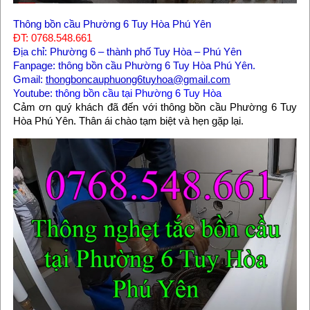
Thông bồn cầu Phường 6 Tuy Hòa Phú Yên
ĐT: 0768.548.661
Địa chỉ: Phường 6 – thành phố Tuy Hòa – Phú Yên
Fanpage: thông bồn cầu Phường 6 Tuy Hòa Phú Yên.
Gmail:
thongboncauphuong6tuyhoa@gmail.com
Youtube:
thông bồn cầu tại Phường 6 Tuy Hòa
Cảm ơn quý khách đã đến với thông bồn cầu Phường 6 Tuy
Hòa Phú Yên. Thân ái chào tạm biệt và hẹn gặp lại.