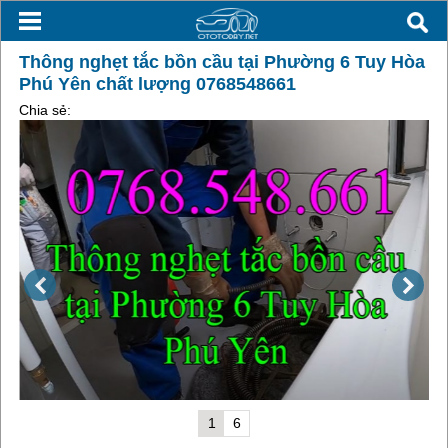
Thông nghẹt tắc bồn cầu tại Phường 6 Tuy Hòa
Phú Yên chất lượng 0768548661
Chia sẻ:
1
6