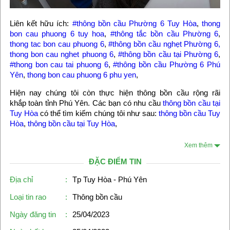
Liên kết hữu ích:
#thông bồn cầu Phường 6 Tuy Hòa
,
thong
bon cau phuong 6 tuy hoa
,
#thông tắc bồn cầu Phường 6
,
thong tac bon cau phuong 6
,
#thông bồn cầu nghẹt Phường 6,
thong bon cau nghet phuong 6
,
#thông bồn cầu tại Phường 6
,
#thong bon cau tai phuong 6
,
#thông bồn cầu Phường 6 Phú
Yên
,
thong bon cau phuong 6 phu yen
,
Hiện nay chúng tôi còn thực hiện thông bồn cầu rộng rãi
khắp toàn tỉnh Phú Yên. Các bạn có nhu cầu
thông bồn cầu tại
Tuy Hòa
có thể tìm kiếm chúng tôi như sau:
thông bồn cầu Tuy
Hòa
,
thông bồn cầu tại Tuy Hòa
,
Xem thêm
ĐẶC ĐIỂM TIN
Địa chỉ
:
Tp Tuy Hòa - Phú Yên
Loại tin rao
:
Thông bồn cầu
Ngày đăng tin
:
25/04/2023