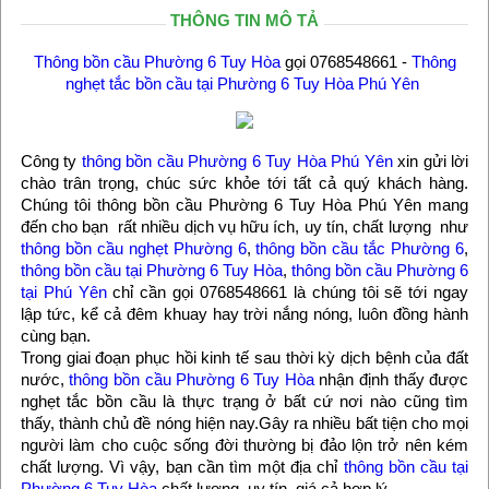
THÔNG TIN MÔ TẢ
Thông bồn cầu Phường 6 Tuy Hòa
gọi 0768548661 -
Thông
nghẹt tắc bồn cầu tại Phường 6 Tuy Hòa Phú Yên
Công ty
thông bồn cầu Phường 6 Tuy Hòa Phú Yên
xin gửi lời
chào trân trọng, chúc sức khỏe tới tất cả quý khách hàng.
Chúng tôi thông bồn cầu Phường 6 Tuy Hòa Phú Yên mang
đến cho bạn rất nhiều dịch vụ hữu ích, uy tín, chất lượng như
thông bồn cầu nghẹt Phường 6
,
thông bồn cầu tắc Phường 6
,
thông bồn cầu tại Phường 6 Tuy Hòa
,
thông bồn cầu Phường 6
tại Phú Yên
chỉ cần gọi 0768548661 là chúng tôi sẽ tới ngay
lập tức, kể cả đêm khuay hay trời nắng nóng, luôn đồng hành
cùng bạn.
Trong giai đoạn phục hồi kinh tế sau thời kỳ dịch bệnh của đất
nước,
thông bồn cầu Phường 6 Tuy Hòa
nhận định thấy được
nghẹt tắc bồn cầu là thực trạng ở bất cứ nơi nào cũng tìm
thấy, thành chủ đề nóng hiện nay.Gây ra nhiều bất tiện cho mọi
người làm cho cuộc sống đời thường bị đảo lộn trở nên kém
chất lượng. Vì vậy, bạn cần tìm một địa chỉ
thông bồn cầu tại
Phường 6 Tuy Hòa
chất lượng, uy tín, giá cả hợp lý.