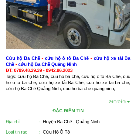
Cứu hộ Ba Chẽ
-
cứu hộ ô tô Ba Chẽ
-
cứu hộ xe tải Ba
Chẽ
-
cứu hộ Ba Chẽ Quảng Ninh
ĐT: 0799.48.39.39 - 0942.96.2023
Tags: cứu hộ Ba Chẽ, cuu ho ba che, cứu hộ ô to Ba Chẽ, cuu
ho o to ba che, cứu hộ xe tải Ba Chẽ, cuu ho xe tai ba che,
cứu hộ Ba Chẽ Quảng Ninh, cuu ho ba che quang ninh,
Xem thêm
ĐẶC ĐIỂM TIN
Địa chỉ
:
Huyện Ba Chẽ - Quảng Ninh
Loại tin rao
:
Cứu Hộ Ô Tô