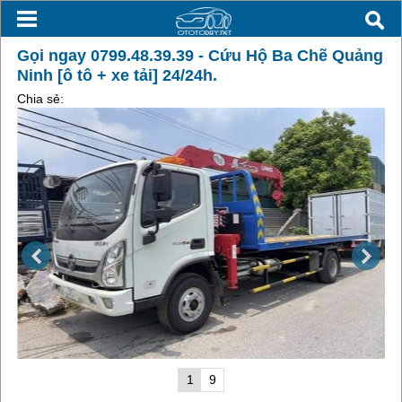
Gọi ngay 0799.48.39.39 - Cứu Hộ Ba Chẽ Quảng
Ninh [ô tô + xe tải] 24/24h.
Chia sẻ:
1
9