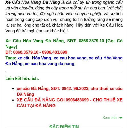
Xe Cẩu Hòa Vang Đà Nẵng
là địa chỉ uy tín trong ngành cẩu
và vận chuyển, đáng tin cậy trong mỗi dự án của bạn. Với chất
lượng dịch vụ tốt, đội ngũ nhân viên chuyên nghiệp
và sự linh
hoạt trong cung cấp dịch vụ, chúng tôi tin tưởng rằng sẽ mang
lại sự hài lòng cho tất cả khách hàng. Hãy đến với Xe Cẩu Hòa
Vang để trải nghiệm sự khác biệt!
Xe Cẩu Hòa Vang Đà Nẵng, SĐT: 0868.3579.10 [Gọi Có
Ngay]
ĐT: 0868.3579.10 - 0906.483.699
Tags:
xe cẩu Hòa Vang
,
xe cau hoa vang
,
xe cẩu Hòa Vang
Đà Nẵng
,
xe cau hoa vang da nang
,
Liên kết hữu ích:
xe cẩu Đà Nẵng, SĐT: 0942. 96.2023, cho thuê xe cẩu
Đà Nẵng
XE CẨU ĐÀ NẴNG GỌI 0906483699 - CHO THUÊ XE
CẨU TẠI ĐÀ NẴNG
Xem thêm
ĐẶC ĐIỂM TIN