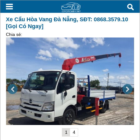
Xe Cẩu Hòa Vang Đà Nẵng, SĐT: 0868.3579.10
[Gọi Có Ngay]
Chia sẻ:
1
4