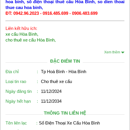
hoa binh
,
số điện thoại thuê cẩu Hòa Bình
,
so dien thoai
thue cau hoa binh
,
ĐT: 0942.96.2023 - 0916.485.699 - 0906.483.699
Liên kết hữu ích:
xe cẩu Hòa Bình
,
cho thuê xe cẩu Hòa Bình
,
Xem thêm
ĐẶC ĐIỂM TIN
Địa chỉ
:
Tp Hoà Bình - Hòa Bình
Loại tin rao
:
Cho thuê xe cẩu
Ngày đăng tin
:
11/12/2024
Ngày hết hạn
:
11/12/2034
THÔNG TIN LIÊN HỆ
Tên liên lạc
:
Số Điện Thoại Xe Cẩu Hòa Bình