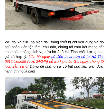
Với đội xe cứu hộ hiện đại, trang thiết bị chuyên dụng và đội
ngũ nhân viên tận tâm, chu đáo, chúng tôi cam kết mang đến
cho khách hàng dịch vụ cứu hộ ô tô Hà Tĩnh chất lượng cao,
giá cả hợp lý.
Liên hệ ngay
số điện thoại cứu hộ tại Hà Tĩnh
0916.485.699 (trực 24/24h) hỗ trợ kịp thời. Gọi ngay, chúng tôi
luôn sẵn sàng!
Đừng để những sự cố bất ngờ làm gián đoạn
hành trình của bạn!