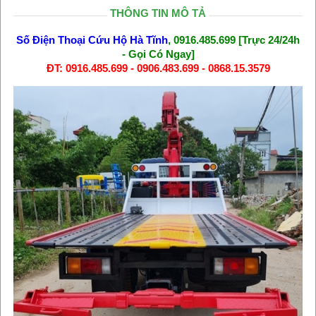
THÔNG TIN MÔ TẢ
Số Điện Thoại Cứu Hộ Hà Tĩnh
, 0916.485.699 [Trực 24/24h
- Gọi Có Ngay]
ĐT: 0916.485.699 - 0906.483.699 - 0868.15.3579