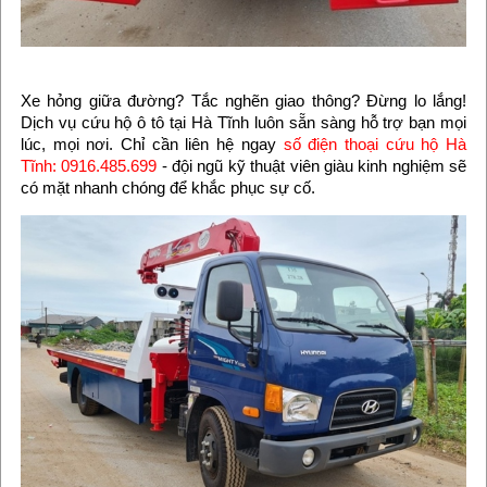
Xe hỏng giữa đường? Tắc nghẽn giao thông? Đừng lo lắng!
Dịch vụ cứu hộ ô tô tại Hà Tĩnh luôn sẵn sàng hỗ trợ bạn mọi
lúc, mọi nơi. Chỉ cần liên hệ ngay
số điện thoại cứu hộ Hà
Tĩnh: 0916.485.699
- đội ngũ kỹ thuật viên giàu kinh nghiệm sẽ
có mặt nhanh chóng để khắc phục sự cố.