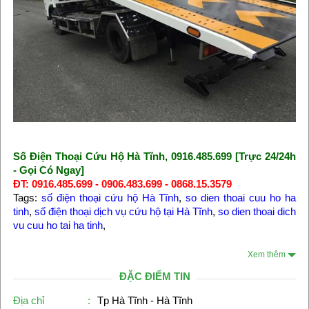
Số Điện Thoại Cứu Hộ Hà Tĩnh, 0916.485.699 [Trực 24/24h
- Gọi Có Ngay]
ĐT: 0916.485.699 - 0906.483.699 - 0868.15.3579
Tags:
số điện thoại cứu hộ Hà Tĩnh
,
so dien thoai cuu ho ha
tinh
,
số điện thoại dịch vụ cứu hộ tại Hà Tĩnh
,
so dien thoai dich
vu cuu ho tai ha tinh
,
Xem thêm
ĐẶC ĐIỂM TIN
Địa chỉ
:
Tp Hà Tĩnh - Hà Tĩnh