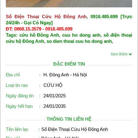
Số Điện Thoại Cứu Hộ Đông Anh
, 0916.485.699 [Trực
24/24h - Gọi Có Ngay]
ĐT: 0868.15.3579 - 0916.485.699
Tags:
cứu hô Đông Anh
,
cuu ho dong anh
,
số điện thoại
cứu hộ Đông Anh
,
so dien thoai cuu ho dong anh
,
Xem thêm
ĐẶC ĐIỂM TIN
Địa chỉ
:
H. Đông Anh - Hà Nội
Loại tin rao
:
CỨU HỘ
Ngày đăng tin
:
24/01/2025
Ngày hết hạn
:
24/01/2035
THÔNG TIN LIÊN HỆ
Tên liên lạc
:
Số Điện Thoại Cứu Hộ Đông Anh