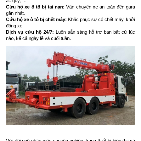
ắc quy, …
Cứu hộ xe ô tô bị tai nạn:
Vận chuyển xe an toàn đến gara
gần nhất.
Cứu hộ xe ô tô bị chết máy:
Khắc phục sự cố chết máy, khởi
động xe.
Dịch vụ cứu hộ 24/7:
Luôn sẵn sàng hỗ trợ bạn bất cứ lúc
nào, kể cả ngày lễ và cuối tuần.
Với đội ngũ nhân viên chuyên nghiệp, trang thiết bị hiện đại và