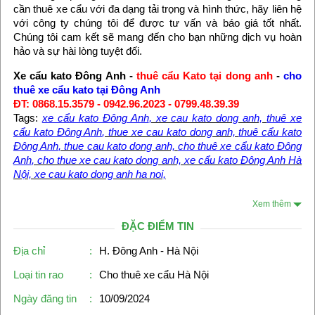
cần thuê xe cẩu với đa dạng tải trọng và hình thức, hãy liên hệ
với công ty chúng tôi để được tư vấn và báo giá tốt nhất.
Chúng tôi cam kết sẽ mang đến cho bạn những dịch vụ hoàn
hảo và sự hài lòng tuyệt đối.
Xe cẩu kato Đông Anh -
thuê cẩu Kato tại dong anh
-
cho
thuê xe cẩu kato tại Đông Anh
ĐT: 0868.15.3579 - 0942.96.2023 - 0799.48.39.39
Tags:
xe cẩu kato Đông Anh
, xe cau kato dong anh,
thuê xe
cẩu kato Đông Anh
, thue xe cau kato dong anh,
thuê cẩu kato
Đông Anh
, thue cau kato dong anh,
cho thuê xe cẩu kato Đông
Anh
, cho thue xe cau kato dong anh, xe cẩu kato Đông Anh Hà
Nội, xe cau kato dong anh ha noi,
Xem thêm
ĐẶC ĐIỂM TIN
Địa chỉ
:
H. Đông Anh - Hà Nội
Loại tin rao
:
Cho thuê xe cẩu Hà Nội
Ngày đăng tin
:
10/09/2024