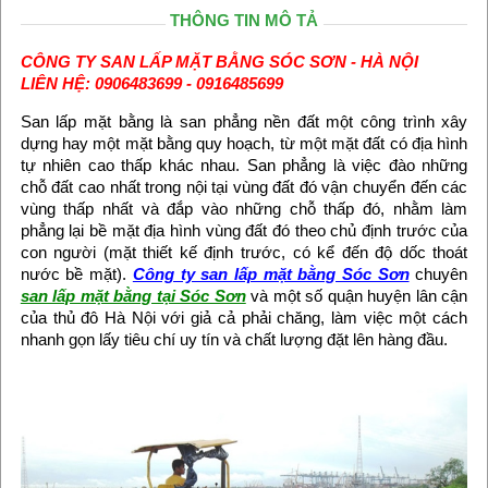
THÔNG TIN MÔ TẢ
CÔNG TY SAN LẤP MẶT BẰNG SÓC SƠN - HÀ NỘI
LIÊN HỆ: 0906483699 - 0916485699
San lấp mặt bằng là san phẳng nền đất một công trình xây
dựng hay một mặt bằng quy hoạch, từ một mặt đất có địa hình
tự nhiên cao thấp khác nhau. San phẳng là việc đào những
chỗ đất cao nhất trong nội tại vùng đất đó vận chuyển đến các
vùng thấp nhất và đắp vào những chỗ thấp đó, nhằm làm
phẳng lại bề mặt địa hình vùng đất đó theo chủ định trước của
con người (mặt thiết kế định trước, có kể đến độ dốc thoát
nước bề mặt).
Công ty san lấp mặt bằng Sóc Sơn
chuyên
san lấp mặt bằng tại Sóc Sơn
và một số quận huyện lân cận
của thủ đô Hà Nội với giả cả phải chăng, làm việc một cách
nhanh gọn lấy tiêu chí uy tín và chất lượng đặt lên hàng đầu.