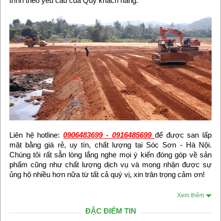
trình theo yêu cầu của Quý khách hàng.
Liên hệ hotline:
0906483699 - 0916485699
để được san lấp
mặt bằng giá rẻ, uy tín, chất lượng tại Sóc Sơn - Hà Nội.
Chúng tôi rất sẵn lòng lắng nghe mọi ý kiến đóng góp về sản
phẩm cũng như chất lượng dịch vụ và mong nhận được sự
ủng hộ nhiều hơn nữa từ tất cả quý vị, xin trân trọng cảm ơn!
Xem thêm
ĐẶC ĐIỂM TIN