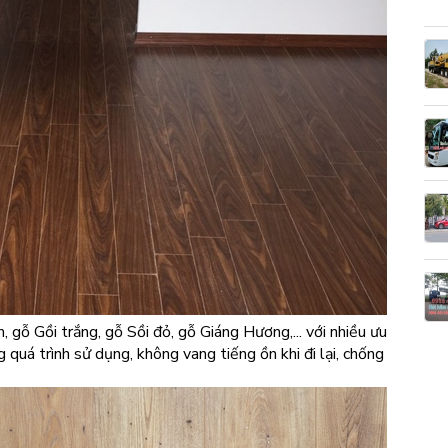
, gỗ Gồi trắng, gỗ Sồi đỏ, gỗ Giáng Hương,... với nhiều ưu
quá trình sử dụng, không vang tiếng ồn khi đi lại, chống