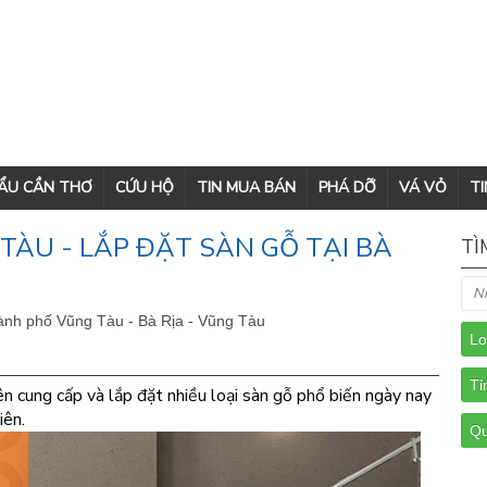
CẨU CẦN THƠ
CỨU HỘ
TIN MUA BÁN
PHÁ DỠ
VÁ VỎ
TI
 TÀU - LẮP ĐẶT SÀN GỖ TẠI BÀ
TÌ
ành phố Vũng Tàu - Bà Rịa - Vũng Tàu
n cung cấp và lắp đặt nhiều loại sàn gỗ phổ biến ngày nay
iên.