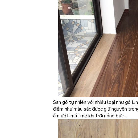
Sàn gỗ tự nhiên với nhiều loại như gỗ Lim
điểm như màu sắc được giữ nguyên trong 
ẩm ướt, mát mẽ khi trời nóng bức,...