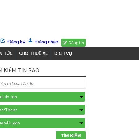
Đăng ký
Đăng nhập
Đăng tin
N TỨC
CHO THUÊ XE
DỊCH VỤ
M KIẾM TIN RAO