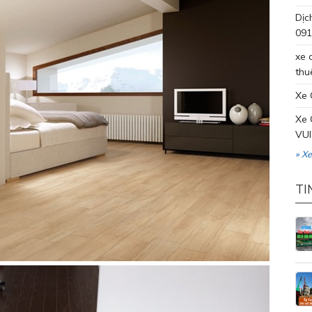
Dịc
091
xe 
thu
Xe 
Xe 
VUI
» X
TI