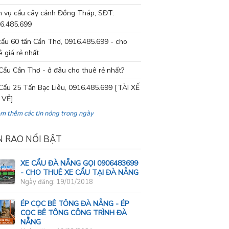
h vụ cẩu cây cảnh Đồng Tháp, SĐT:
6.485.699
cẩu 60 tấn Cần Thơ, 0916.485.699 - cho
ê giá rẻ nhất
Cẩu Cần Thơ - ở đâu cho thuê rẻ nhất?
Cẩu 25 Tấn Bạc Liêu, 0916.485.699 [TÀI XẾ
 VẺ]
em thêm các tin nóng trong ngày
N RAO NỔI BẬT
XE CẨU ĐÀ NẴNG GỌI 0906483699
- CHO THUÊ XE CẨU TẠI ĐÀ NẴNG
Ngày đăng: 19/01/2018
ÉP CỌC BÊ TÔNG ĐÀ NẴNG - ÉP
CỌC BÊ TÔNG CÔNG TRÌNH ĐÀ
NẴNG