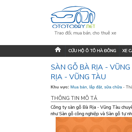
Trao đổi, mua bán, cho thuê xe
CỨU HỘ Ô TÔ HÀ ĐÔNG
XE 
SÀN GỖ BÀ RỊA - VŨNG
RỊA - VŨNG TÀU
Khu vực:
Mua bán, lắp đặt, sữa chữa
- Th
THÔNG TIN MÔ TẢ
Công ty sàn gỗ Bà Rịa - Vũng Tàu chuyê
như Sàn gỗ công nghiệp và Sàn gỗ tự nh