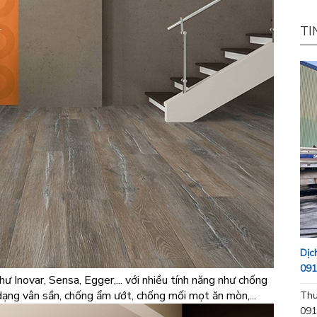
TI
Dịc
091
 Inovar, Sensa, Egger,... với nhiều tính năng như chống
dạng vân sần, chống ẩm ướt, chống mối mọt ăn mòn,...
Thu
091