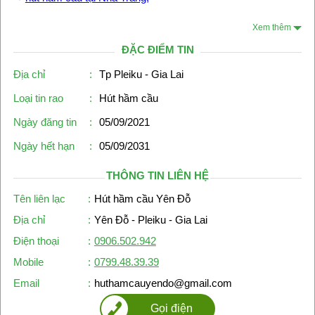
Xem thêm
ĐẶC ĐIỂM TIN
Địa chỉ
:
Tp Pleiku - Gia Lai
Loại tin rao
:
Hút hầm cầu
Ngày đăng tin
:
05/09/2021
Ngày hết hạn
:
05/09/2031
THÔNG TIN LIÊN HỆ
Tên liên lạc
:
Hút hầm cầu Yên Đỗ
Địa chỉ
:
Yên Đỗ - Pleiku - Gia Lai
Điện thoại
:
0906.502.942
Mobile
:
0799.48.39.39
Email
:
huthamcauyendo@gmail.com
Gọi điện