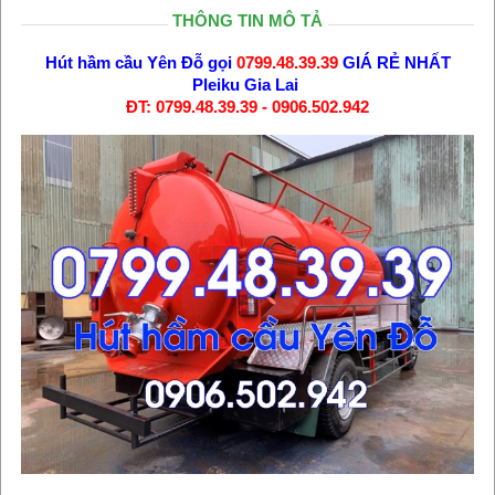
THÔNG TIN MÔ TẢ
Hút hầm cầu Yên Đỗ
gọi
0799.48.39.39
GIÁ RẺ NHẤT
Pleiku Gia Lai
ĐT: 0799.48.39.39 - 0906.502.942