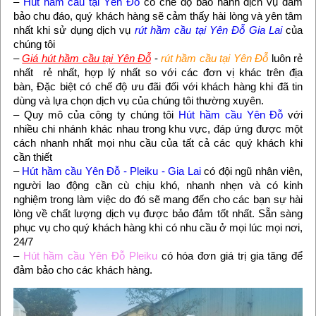
–
Hút hầm cầu tại Yên Đỗ
có chế độ bảo hành dịch vụ đảm
bảo chu đáo, quý khách hàng sẽ cảm thấy hài lòng và yên tâm
nhất khi sử dụng dịch vụ
rút hầm cầu tại Yên Đỗ Gia Lai
của
chúng tôi
–
Giá hút hầm cầu tại Yên Đỗ
-
rút hầm cầu tại Yên Đỗ
luôn rẻ
nhất rẻ nhất, hợp lý nhất so với các đơn vị khác trên địa
bàn, Đặc biệt có chế độ ưu đãi đối với khách hàng khi đã tin
dùng và lựa chọn dịch vụ của chúng tôi thường xuyên.
– Quy mô của công ty chúng tôi
Hút hầm cầu Yên Đỗ
với
nhiều chi nhánh khác nhau trong khu vực, đáp ứng được một
cách nhanh nhất mọi nhu cầu của tất cả các quý khách khi
cần thiết
–
Hút hầm cầu Yên Đỗ - Pleiku - Gia Lai
có đội ngũ nhân viên,
người lao động cần cù chịu khó, nhanh nhẹn và có kinh
nghiệm trong làm việc do đó sẽ mang đến cho các bạn sự hài
lòng về chất lượng dịch vụ được bảo đảm tốt nhất. Sẵn sàng
phục vụ cho quý khách hàng khi có nhu cầu ở mọi lúc mọi nơi,
24/7
–
Hút hầm cầu Yên Đỗ Pleiku
có hóa đơn giá trị gia tăng để
đảm bảo cho các khách hàng.