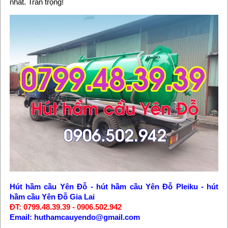
nhất. Trân trọng!
Hút hầm cầu Yên Đỗ
-
hút hầm cầu Yên Đỗ Pleiku
-
hút
hầm cầu Yên Đỗ Gia Lai
ĐT: 0799.48.39.39 - 0906.502.942
Email: huthamcauyendo@gmail.com