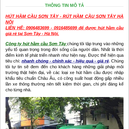
THÔNG TIN MÔ TẢ
HÚT HẦM CẦU SƠN TÂY - RÚT HẦM CẦU SƠN TÂY HÀ
NỘI
LIÊN HỆ: 0906483699 - 0916485699 để được hút hầm cầu
giá rẻ tại Sơn Tây - Hà Nội.
Công ty hút hầm cầu Sơn Tây
chúng tôi tập trung vào những
yếu tố quan trọng trong đời sống của người dân. Nhất là thời
điểm kinh tế phát triển nhanh như hiện nay. Được thể hiện qua
tiêu chí:
nhanh chóng - chính xác - hiệu quả - giá rẻ
. Chúng
tôi tự tin sẽ đem đến cho khách hàng những giải pháp môi
trường thật hiện đại, về các loại xe hút hầm cầu được nhập
khẩu tiêu chuẩn Châu Âu, có công suất hoạt động gấp nhiều
lần xe thông thường nên tiết kiệm thời gian, chi phí đáng kể
cho từng nhà.