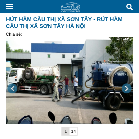
HÚT HẦM CẦU THỊ XÃ SƠN TÂY - RÚT HẦM
CẦU THỊ XÃ SƠN TÂY HÀ NỘI
Chia sẻ:
1
14