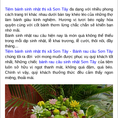
Tiệm bánh sinh nhật thị xã Sơn Tây
đa dạng với nhiều phong
cách trang trí khác nhau dưới bàn tay khéo léo của những thợ
làm bánh giàu kinh nghiệm. Hương vị tươi béo ngậy hòa
quyện cùng với cốt bánh thơm lừng chắc chắn sẽ khiến bạn
nhớ mãi.
Bánh sinh nhật rau câu hiện nay là món quà không thể thiếu
trong mỗi dịp sinh nhật, lễ khai trương, lễ cưới, thôi nôi, đầy
tháng…
Tiệm bánh sinh nhật thị xã Sơn Tây
-
Bánh rau câu Sơn Tây
chúng tôi ra đời với mong muốn được phục vụ quý khách tốt
nhất, Những chiếc
bánh rau câu sinh nhật Sơn Tây
của tiệm
luôn sở hữu vị ngọt thanh mát, không quá đậm, quá béo.
Chính vì vậy, quý khách thưởng thức đều cảm thấy ngon
miệng, thoải mái.