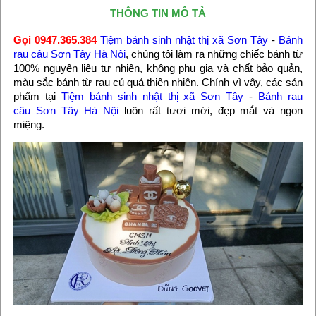
THÔNG TIN MÔ TẢ
Gọi 0947.365.384
Tiệm bánh sinh nhật thị xã Sơn Tây
-
Bánh
rau câu Sơn Tây Hà Nội
, chúng tôi làm ra những chiếc bánh từ
100% nguyên liệu tự nhiên, không phụ gia và chất bảo quản,
màu sắc bánh từ rau củ quả thiên nhiên. Chính vì vậy, các sản
phẩm tại
Tiệm bánh sinh nhật thị xã Sơn Tây
-
Bánh rau
câu Sơn Tây Hà Nội
luôn rất tươi mới, đẹp mắt và ngon
miệng.