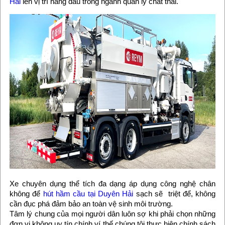
Hải
lên vị trí hàng đầu trong ngành quản lý chất thải.
Xe chuyên dụng thể tích đa dạng áp dụng công nghệ chân
không để
hút hầm cầu tại Duyên Hải
sạch sẽ triệt để, không
cần đục phá đảm bảo an toàn vệ sinh môi trường.
Tâm lý chung của mọi người dân luôn sợ khi phải chọn những
đơn vị không uy tín chính ví thế chúng tôi thực hiện chính sách