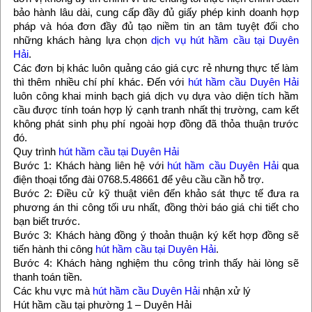
bảo hành lâu dài, cung cấp đầy đủ giấy phép kinh doanh hợp
pháp và hóa đơn đầy đủ tạo niềm tin an tâm tuyệt đối cho
những khách hàng lựa chọn
dịch vụ hút hầm cầu tại Duyên
Hải
.
Các đơn bị khác luôn quảng cáo giá cực rẻ nhưng thực tế làm
thì thêm nhiều chí phí khác. Đến với
hút hầm cầu Duyên Hải
luôn công khai minh bạch giá dịch vụ dựa vào diện tích hầm
cầu được tính toán hợp lý cạnh tranh nhất thị trường, cam kết
không phát sinh phụ phí ngoài hợp đồng đã thỏa thuận trước
đó.
Quy trình
hút hầm cầu tại Duyên Hải
Bước 1: Khách hàng liên hệ với
hút hầm cầu Duyên Hải
qua
điện thoại tổng đài 0768.5.48661 để yêu cầu cần hỗ trợ.
Bước 2: Điều cử kỹ thuật viên đến khảo sát thực tế đưa ra
phương án thi công tối ưu nhất, đồng thời báo giá chi tiết cho
bạn biết trước.
Bước 3: Khách hàng đồng ý thoản thuận ký kết hợp đồng sẽ
tiến hành thi công
hút hầm cầu tại Duyên Hải
.
Bước 4: Khách hàng nghiệm thu công trình thấy hài lòng sẽ
thanh toán tiền.
Các khu vực mà
hút hầm cầu Duyên Hải
nhận xử lý
Hút hầm cầu tại phường 1 – Duyên Hải