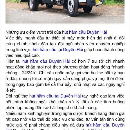
Những ưu điểm vượt trội của
hút hầm cầu Duyên Hải
Việc đẩy mạnh đầu tư thiết bị máy móc hiện đại nhất đi đôi
cùng chính sách đào tạo đội ngũ nhân viên chuyên nghiệp
trong lĩnh vực
hút hầm cầu tại Duyên Hải
giúp hoàn thành công
việc hiệu quả cao.
Hiện tại
hút hầm cầu Duyên Hải
có hơn 7 trụ sở chi nhánh
hoạt động khắp mọi nơi theo phương châm hoạt động “nhanh
chóng – 24/24h”. Chỉ cần nhấc máy gọi vào hotline bất kỳ bạn
ở đâu, chúng tôi có mặt ngay sẵn sàng phục vụ mọi thời điểm
trong ngày bao gồm kể cả thứ bảy, chủ nhật và các ngày nghỉ
lễ tết.
Đội ngũ thợ
hút hầm cầu tại Duyên Hải
tay nghề cao làm việc
hết mình không ngài khó khăn xử lý tất cả các tình huống
phức tạp mang đến sự hài lòng cho khách hàng.
Nhiều năm kinh nghiệm trong nghề được khách hàng đánh giá
rất cao nhờ vào thái độ phục vụ chu đáo, tư vấn tận tình cùng
mức giá rẻ phải chăng điều này đã đưa
hút hầm cầu Duyên