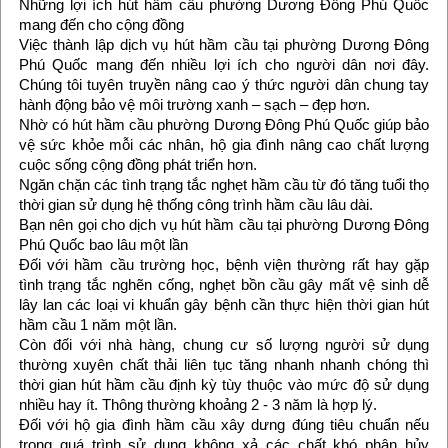
Những lợi ích hút hầm cầu phường Dương Đông Phú Quốc
mang đến cho cộng đồng
Việc thành lập dịch vụ hút hầm cầu tại phường Dương Đông
Phú Quốc mang đến nhiều lợi ích cho người dân nơi đây.
Chúng tôi tuyên truyền nâng cao ý thức người dân chung tay
hành động bảo vệ môi trường xanh – sạch – đẹp hơn.
Nhờ có hút hầm cầu phường Dương Đông Phú Quốc giúp bảo
vệ sức khỏe mỗi các nhân, hộ gia đình nâng cao chất lượng
cuộc sống cộng đồng phát triển hơn.
Ngăn chặn các tình trạng tắc nghẹt hầm cầu từ đó tăng tuổi thọ
thời gian sử dụng hệ thống công trình hầm cầu lâu dài.
Bạn nên gọi cho dịch vụ hút hầm cầu tại phường Dương Đông
Phú Quốc bao lâu một lần
Đối với hầm cầu trường học, bệnh viện thường rất hay gặp
tình trạng tắc nghẽn cống, nghẹt bồn cầu gây mất vệ sinh dễ
lây lan các loại vi khuẩn gây bệnh cần thực hiện thời gian hút
hầm cầu 1 năm một lần.
Còn đối với nhà hàng, chung cư số lượng người sử dụng
thường xuyên chất thải liên tục tăng nhanh nhanh chóng thì
thời gian hút hầm cầu định kỳ tùy thuộc vào mức độ sử dụng
nhiều hay ít. Thông thường khoảng 2 - 3 năm là hợp lý.
Đối với hộ gia đình hầm cầu xây dưng đúng tiêu chuẩn nếu
trong quá trình sử dụng không xả các chất khó phân hủy