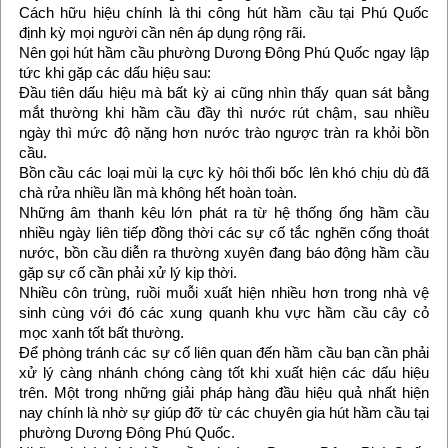
Cách hữu hiệu chính là thi công hút hầm cầu tại Phú Quốc
định kỳ mọi người cần nên áp dụng rộng rãi.
Nên gọi hút hầm cầu phường Dương Đông Phú Quốc ngay lập
tức khi gặp các dấu hiệu sau:
Đầu tiên dấu hiệu mà bất kỳ ai cũng nhìn thấy quan sát bằng
mắt thường khi hầm cầu đầy thì nước rút chậm, sau nhiều
ngày thì mức độ nặng hơn nước trào ngược tràn ra khỏi bồn
cầu.
Bồn cầu các loại mùi lạ cực kỳ hôi thối bốc lên khó chịu dù đã
chà rửa nhiều lần mà không hết hoàn toàn.
Những âm thanh kêu lớn phát ra từ hệ thống ống hầm cầu
nhiều ngày liên tiếp đồng thời các sự cố tắc nghẽn cống thoát
nước, bồn cầu diễn ra thường xuyên đang báo động hầm cầu
gặp sự cố cần phải xử lý kịp thời.
Nhiều côn trùng, ruồi muỗi xuất hiện nhiều hơn trong nhà vệ
sinh cùng với đó các xung quanh khu vực hầm cầu cây cỏ
mọc xanh tốt bất thường.
Để phòng tránh các sự cố liên quan đến hầm cầu bạn cần phải
xử lý càng nhánh chóng càng tốt khi xuất hiện các dấu hiệu
trên. Một trong những giải pháp hàng đầu hiệu quả nhất hiện
nay chính là nhờ sự giúp đỡ từ các chuyên gia hút hầm cầu tại
phường Dương Đông Phú Quốc.