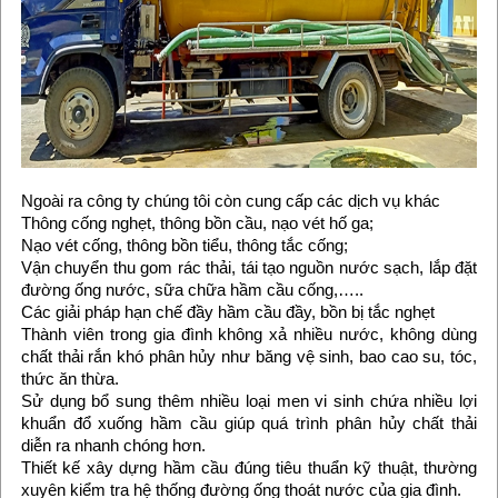
Ngoài ra công ty chúng tôi còn cung cấp các dịch vụ khác
Thông cống nghẹt, thông bồn cầu, nạo vét hố ga;
Nạo vét cống, thông bồn tiểu, thông tắc cống;
Vận chuyển thu gom rác thải, tái tạo nguồn nước sạch, lắp đặt
đường ống nước, sữa chữa hầm cầu cống,…..
Các giải pháp hạn chế đầy hầm cầu đầy, bồn bị tắc nghẹt
Thành viên trong gia đình không xả nhiều nước, không dùng
chất thải rắn khó phân hủy như băng vệ sinh, bao cao su, tóc,
thức ăn thừa.
Sử dụng bổ sung thêm nhiều loại men vi sinh chứa nhiều lợi
khuẩn đổ xuống hầm cầu giúp quá trình phân hủy chất thải
diễn ra nhanh chóng hơn.
Thiết kế xây dựng hầm cầu đúng tiêu thuẩn kỹ thuật, thường
xuyên kiểm tra hệ thống đường ống thoát nước của gia đình.