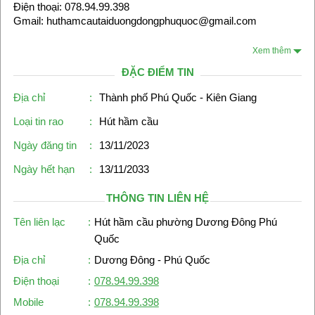
Điện thoại: 078.94.99.398
Gmail: huthamcautaiduongdongphuquoc@gmail.com
Xem thêm
ĐẶC ĐIỂM TIN
Địa chỉ
:
Thành phố Phú Quốc - Kiên Giang
Loại tin rao
:
Hút hầm cầu
Ngày đăng tin
:
13/11/2023
Ngày hết hạn
:
13/11/2033
THÔNG TIN LIÊN HỆ
Tên liên lạc
:
Hút hầm cầu phường Dương Đông Phú
Quốc
Địa chỉ
:
Dương Đông - Phú Quốc
Điện thoại
:
078.94.99.398
Mobile
:
078.94.99.398