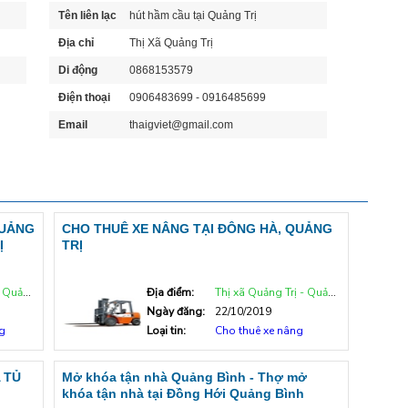
Tên liên lạc
hút hầm cầu tại Quảng Trị
Địa chỉ
Thị Xã Quảng Trị
Di động
0868153579
Điện thoại
0906483699 - 0916485699
Email
thaigviet@gmail.com
QUẢNG
CHO THUÊ XE NÂNG TẠI ĐÔNG HÀ, QUẢNG
Ị
TRỊ
ng Trị
Địa điểm:
Thị xã Quảng Trị - Quảng Trị
Ngày đăng:
22/10/2019
g
Loại tin:
Cho thuê xe nâng
 TỦ
Mở khóa tận nhà Quảng Bình - Thợ mở
khóa tận nhà tại Đồng Hới Quảng Bình