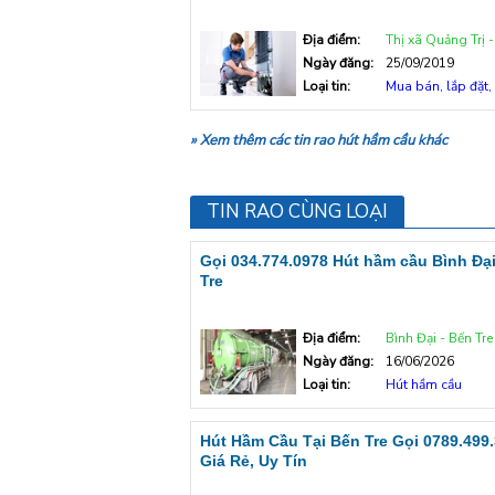
Địa điểm:
Thị xã Quảng Trị - Quả
Ngày đăng:
25/09/2019
Loại tin:
Mua bán, lắp đặt, s
» Xem thêm các tin rao hút hầm cầu khác
TIN RAO CÙNG LOẠI
Gọi 034.774.0978 Hút hầm cầu Bình Đại
Tre
Địa điểm:
Bình Đại - Bến Tre
Ngày đăng:
16/06/2026
Loại tin:
Hút hầm cầu
Hút Hầm Cầu Tại Bến Tre Gọi 0789.499
Giá Rẻ, Uy Tín