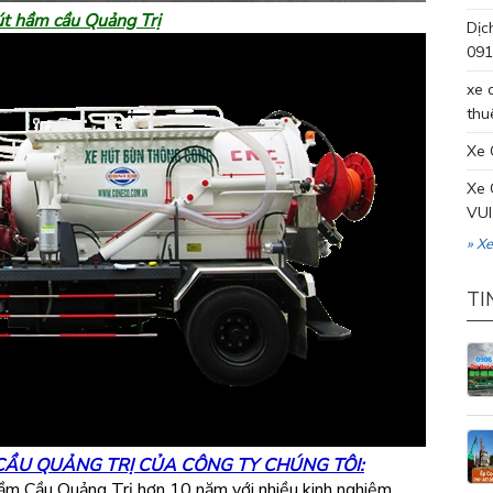
t hầm cầu Quảng Trị
Dịc
091
xe 
thu
Xe 
Xe 
VUI
» X
TI
CẦU QUẢNG TRỊ CỦA CÔNG TY CHÚNG TÔI:
Hầm Cầu Quảng Trị hơn 10 năm với nhiều kinh nghiệm.