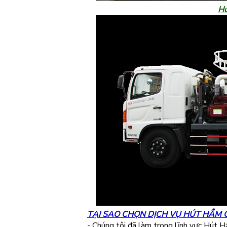
Hú
TẠI SAO CHỌN DỊCH VỤ HÚT HẦM 
- Chúng tôi đã làm trong lĩnh vực Hút 