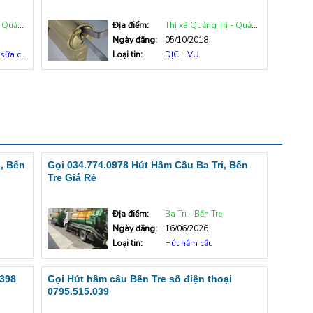
ng Trị
Địa điểm:
Thị xã Quảng Trị - Quảng Trị
Ngày đăng:
05/10/2018
ữa chữa
Loại tin:
DỊCH VỤ
, Bến
Gọi 034.774.0978 Hút Hầm Cầu Ba Tri, Bến
Tre Giá Rẻ
Địa điểm:
Ba Tri - Bến Tre
Ngày đăng:
16/06/2026
Loại tin:
Hút hầm cầu
.398
Gọi Hút hầm cầu Bến Tre số điện thoại
0795.515.039