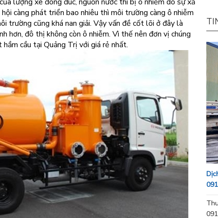
i của lượng xe đông đúc, nguồn nước thì bị ô nhiễm do sự xả
 hội càng phát triển bao nhiêu thì môi trường càng ô nhiễm
TI
ôi trường cũng khá nan giải. Vậy vấn đề cốt lõi ở đây là
h hơn, đô thị không còn ô nhiễm. Vì thế nên đơn vị chúng
t hầm cầu tại Quảng Trị với giá rẻ nhất.
Dịc
091
Thu
091