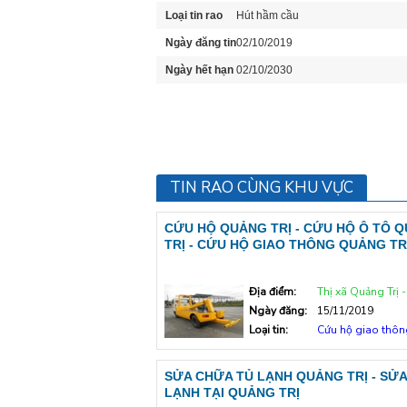
Loại tin rao
Hút hầm cầu
Ngày đăng tin
02/10/2019
Ngày hết hạn
02/10/2030
TIN RAO CÙNG KHU VỰC
CỨU HỘ QUẢNG TRỊ - CỨU HỘ Ô TÔ 
TRỊ - CỨU HỘ GIAO THÔNG QUẢNG TR
Địa điểm:
Thị xã Quảng Trị - Quả
Ngày đăng:
15/11/2019
Loại tin:
Cứu hộ giao thôn
SỬA CHỮA TỦ LẠNH QUẢNG TRỊ - SỬA
LẠNH TẠI QUẢNG TRỊ