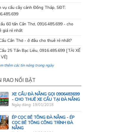
h vụ cẩu cây cảnh Đồng Tháp, SĐT:
6.485.699
cẩu 60 tấn Cần Thơ, 0916.485.699 - cho
ê giá rẻ nhất
Cẩu Cần Thơ - ở đâu cho thuê rẻ nhất?
Cẩu 25 Tấn Bạc Liêu, 0916.485.699 [TÀI XẾ
 VẺ]
em thêm các tin nóng trong ngày
N RAO NỔI BẬT
XE CẨU ĐÀ NẴNG GỌI 0906483699
- CHO THUÊ XE CẨU TẠI ĐÀ NẴNG
Ngày đăng: 19/01/2018
ÉP CỌC BÊ TÔNG ĐÀ NẴNG - ÉP
CỌC BÊ TÔNG CÔNG TRÌNH ĐÀ
NẴNG