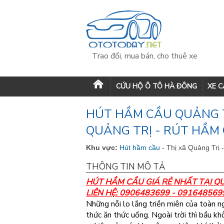
Trao đổi, mua bán, cho thuê xe
CỨU HỘ Ô TÔ HÀ ĐÔNG
XE 
HÚT HẦM CẦU QUẢNG T
QUẢNG TRỊ - RÚT HẦM 
Khu vực:
Hút hầm cầu
- Thị xã Quảng Trị 
THÔNG TIN MÔ TẢ
HÚT HẦM CẦU GIÁ RẺ NHẤT TẠI Q
LIÊN HỆ: 0906483699 - 0916485699 
Những nỗi lo lắng triền miên của toàn n
thức ăn thức uống. Ngoài trời thì bầu khôn