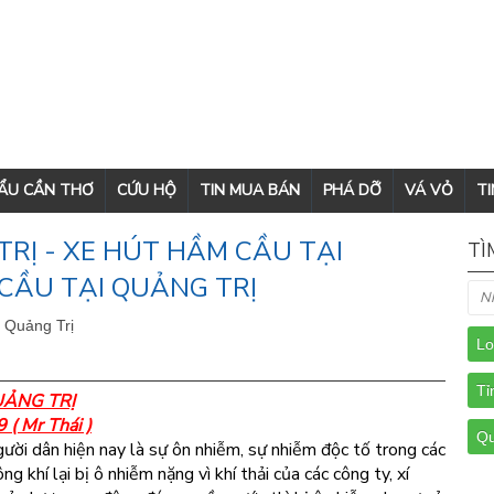
CẨU CẦN THƠ
CỨU HỘ
TIN MUA BÁN
PHÁ DỠ
VÁ VỎ
TI
RỊ - XE HÚT HẦM CẦU TẠI
TÌ
CẦU TẠI QUẢNG TRỊ
- Quảng Trị
UẢNG TRỊ
( Mr Thái )
gười dân hiện nay là sự ôn nhiễm, sự nhiễm độc tố trong các
g khí lại bị ô nhiễm nặng vì khí thải của các công ty, xí