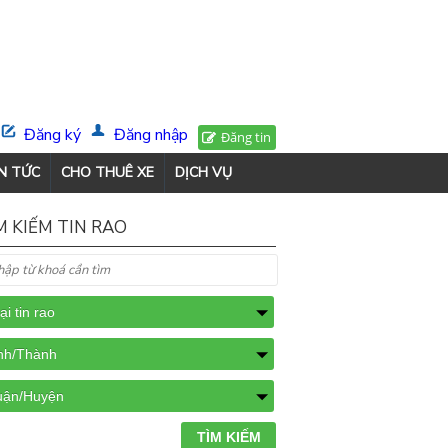
Đăng ký
Đăng nhập
Đăng tin
N TỨC
CHO THUÊ XE
DỊCH VỤ
M KIẾM TIN RAO