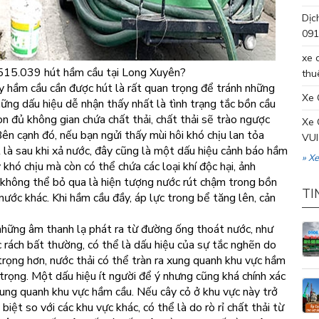
Dịc
091
xe 
5.515.039 hút hầm cầu tại Long Xuyên?
thu
y hầm cầu cần được hút là rất quan trọng để tránh những
Xe 
ng dấu hiệu dễ nhận thấy nhất là tình trạng tắc bồn cầu
n đủ không gian chứa chất thải, chất thải sẽ trào ngược
Xe 
ên cạnh đó, nếu bạn ngửi thấy mùi hôi khó chịu lan tỏa
VUI
t là sau khi xả nước, đây cũng là một dấu hiệu cảnh báo hầm
» X
 khó chịu mà còn có thể chứa các loại khí độc hại, ảnh
không thể bỏ qua là hiện tượng nước rút chậm trong bồn
TI
nước khác. Khi hầm cầu đầy, áp lực trong bể tăng lên, cản
 những âm thanh lạ phát ra từ đường ống thoát nước, như
c rách bất thường, có thể là dấu hiệu của sự tắc nghẽn do
rọng hơn, nước thải có thể tràn ra xung quanh khu vực hầm
trọng. Một dấu hiệu ít người để ý nhưng cũng khá chính xác
xung quanh khu vực hầm cầu. Nếu cây cỏ ở khu vực này trở
iệt so với các khu vực khác, có thể là do rò rỉ chất thải từ