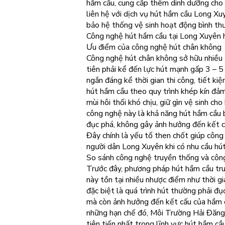
hầm cầu, cung cấp thêm dinh dưỡng cho câ
liên hệ với dịch vụ hút hầm cầu Long X
bảo hệ thống vệ sinh hoạt động bình th
Công nghệ hút hầm cầu tại Long Xuyên 
Ưu điểm của công nghệ hút chân không
Công nghệ hút chân không sở hữu nhiều 
tiên phải kể đến lực hút mạnh gấp 3 – 5
ngắn đáng kể thời gian thi công, tiết ki
hút hầm cầu theo quy trình khép kín đảm 
mùi hôi thối khó chịu, giữ gìn vệ sinh ch
công nghệ này là khả năng hút hầm cầu 
đục phá, không gây ảnh hưởng đến kết c
Đây chính là yếu tố then chốt giúp công
người dân Long Xuyên khi có nhu cầu h
So sánh công nghệ truyền thống và côn
Trước đây, phương pháp hút hầm cầu tr
này tồn tại nhiều nhược điểm như thời gi
đặc biệt là quá trình hút thường phải đ
mà còn ảnh hưởng đến kết cấu của hầm c
những hạn chế đó, Môi Trường Hải Đăng
tiên tiến nhất trong lĩnh vực hút hầm cầ