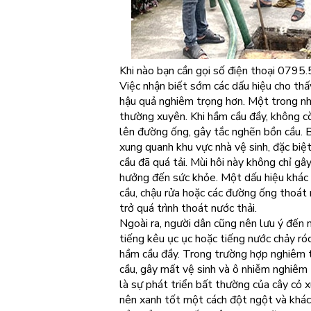
Khi nào bạn cần gọi số điện thoại 079
Việc nhận biết sớm các dấu hiệu cho thấ
hậu quả nghiêm trọng hơn. Một trong nhữ
thường xuyên. Khi hầm cầu đầy, không cò
lên đường ống, gây tắc nghẽn bồn cầu. B
xung quanh khu vực nhà vệ sinh, đặc biệ
cầu đã quá tải. Mùi hôi này không chỉ gây
hưởng đến sức khỏe. Một dấu hiệu khác 
cầu, chậu rửa hoặc các đường ống thoát 
trở quá trình thoát nước thải.
Ngoài ra, người dân cũng nên lưu ý đến
tiếng kêu ục ục hoặc tiếng nước chảy ró
hầm cầu đầy. Trong trường hợp nghiêm t
cầu, gây mất vệ sinh và ô nhiễm nghiêm 
là sự phát triển bất thường của cây cỏ 
nên xanh tốt một cách đột ngột và khác b