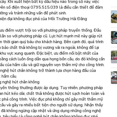
y. Khi xuất hiện bất kỳ dấu hiệu nào trong số này, việc
uyên số điện thoại 0795.515.039 là điều cần thiết để đảm
ường và tránh những vấn đề phát sinh.
hiện đại không đục phá của Môi Trường Hải Đăng
ưu điểm vượt trội so với phương pháp truyền thống. Đầu
 lần so với phương pháp cũ. Lực hút mạnh mẽ này giúp rút
ệm thời gian quý báu cho khách hàng. Bên cạnh đó, quá trình
bảo chất thải không bị vương vãi ra ngoài, không để lại
o khu vực xung quanh. Đặc biệt, ưu điểm nổi bật nhất của
bằng cách luồn ống dẫn qua họng bồn cầu, do đó không cần
ấu của hầm cầu và giữ nguyên vẹn thẩm mỹ cho công trình.
 nghệ hút chân không trở thành lựa chọn hàng đầu của
út hầm cầu.
g nghệ hút chân không
uyền thống thường được áp dụng. Tuy nhiên, phương pháp
an hút kéo dài, chất thải không được hút sạch hoàn toàn và
ục phá công trình. Việc đục phá không chỉ gây mất thẩm mỹ
ầu và gây ra nhiều bất tiện cho người sử dụng. Nhận thấy
 đã không ngừng cập nhật và ứng dụng những công nghệ
u, tiêu biểu là công nghệ hút chân không không đục phá.