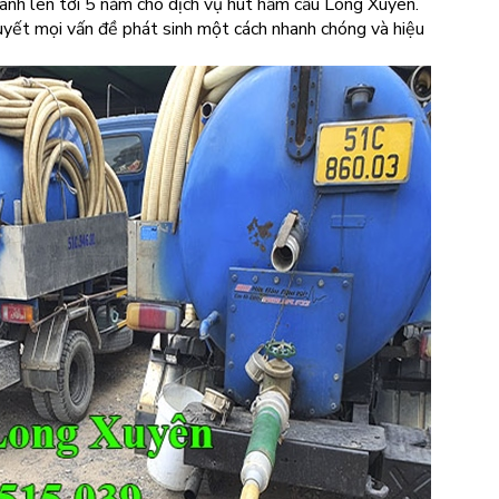
nh lên tới 5 năm cho dịch vụ hút hầm cầu Long Xuyên.
quyết mọi vấn đề phát sinh một cách nhanh chóng và hiệu