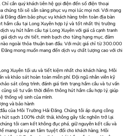
. Chỉ cần quý khách liên hệ gọi điện đến số điện thoại
a chúng tôi sẽ sẵn sàng phục vụ mọi lúc mọi nơi. Với mạng
Hải Đăng đảm bảo phục vụ khách hàng trên toàn địa bàn
t hầm cầu tại Long Xuyên hợp lý và tốt nhất thị trường
ịch vụ hút hầm cầu tại Long Xuyên với giá cả cạnh tranh
 giá dịch vụ chi tiết, minh bạch cho từng hạng mục, đảm
 nào ngoài thỏa thuận ban đầu. Với mức giá chỉ từ 300.000
i Đăng mong muốn mang đến dịch vụ chất lượng cao với chi
Long Xuyên tối ưu và tiết kiệm nhất cho khách hàng, Môi
n và khảo sát hoàn toàn miễn phí. Đội ngũ nhân viên kỹ
khảo sát công trình, đánh giá tình trạng hầm cầu và tư vấn
 cũng sẽ tư vấn thời điểm thông hút hầm cầu hợp lý, giúp
hệ thống vệ sinh của mình.
ượng và bảo hành
g đầu của Môi Trường Hải Đăng. Chúng tôi áp dụng công
 hút sạch 100% chất thải, không gây tắc nghẽn trở lại.
 chúng tôi cam kết không đục phá, giữ nguyên kết cấu và
Để mang lại sự an tâm tuyệt đối cho khách hàng, Môi