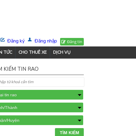
Đăng ký
Đăng nhập
Đăng tin
N TỨC
CHO THUÊ XE
DỊCH VỤ
M KIẾM TIN RAO