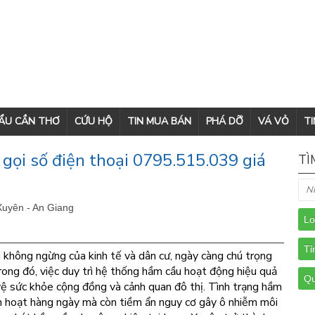
CẨU CẦN THƠ
CỨU HỘ
TIN MUA BÁN
PHÁ DỠ
VÁ VỎ
TI
ọi số điện thoại 0795.515.039 giá
TÌ
Xuyên - An Giang
 không ngừng của kinh tế và dân cư, ngày càng chú trọng
rong đó, việc duy trì hệ thống hầm cầu hoạt động hiệu quả
vệ sức khỏe cộng đồng và cảnh quan đô thị. Tình trạng hầm
nh hoạt hàng ngày mà còn tiềm ẩn nguy cơ gây ô nhiễm môi