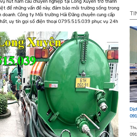
h vụ hút hầm cầu chuyên nghiệp tại Long Xuyên trở thành
triệt để những vấn đề này, đảm bảo môi trường sống trong
TI
nh doanh. Công ty Môi trường Hải Đăng chuyên cung cấp
nhất, uy tín gọi số điện thoại 0795.515.039 phục vụ 24h
Dịc
091
Thu
091