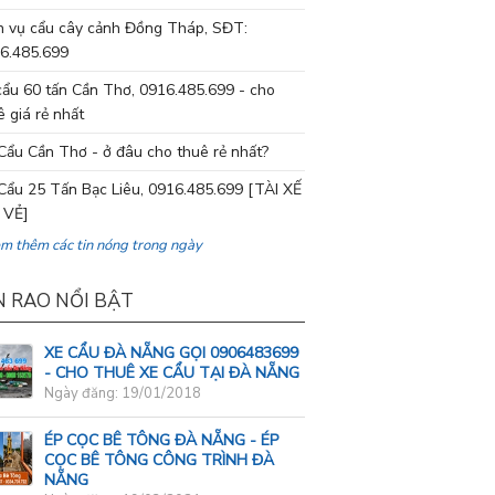
h vụ cẩu cây cảnh Đồng Tháp, SĐT:
6.485.699
cẩu 60 tấn Cần Thơ, 0916.485.699 - cho
ê giá rẻ nhất
Cẩu Cần Thơ - ở đâu cho thuê rẻ nhất?
Cẩu 25 Tấn Bạc Liêu, 0916.485.699 [TÀI XẾ
 VẺ]
em thêm các tin nóng trong ngày
N RAO NỔI BẬT
XE CẨU ĐÀ NẴNG GỌI 0906483699
- CHO THUÊ XE CẨU TẠI ĐÀ NẴNG
Ngày đăng: 19/01/2018
ÉP CỌC BÊ TÔNG ĐÀ NẴNG - ÉP
CỌC BÊ TÔNG CÔNG TRÌNH ĐÀ
NẴNG