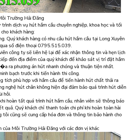
Môi Trường Hải Đăng
rình dịch vụ hút hầm cầu chuyên nghiệp, khoa học và tối
 cho khách hàng:
ng. Quý khách hàng có nhu cầu hút hầm cầu tại Long Xuyên
g qua số điện thoại 0795.515.039.
iên công ty sẽ liên hệ lại để xác nhận thông tin và hẹn lịch
tiếp đến địa điểm của quý khách để khảo sát vị trí đặt hầm
��a ra phương án hút nhanh chóng và thuận tiện nhất.
 minh bạch trước khi tiến hành thi công.
 tích phù hợp với hầm cầu để tiến hành hút chất thải ra
g nghệ hút chân không hiện đại đảm bảo quá trình hút diễn
ùi hôi.
hi hoàn tất quá trình hút hầm cầu, nhân viên sẽ thông báo
 quả. Quý khách chỉ thanh toán chi phí khi hoàn toàn hài
g tôi cũng sẽ cung cấp hóa đơn và thông tin bảo hành cho
 của Môi Trường Hải Đăng với các đơn vị khác