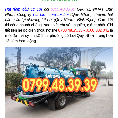
Hút hầm cầu Lê Lợi
gọi
0799.48.39.39
GIÁ RẺ NHẤT Quy
Nhơn. Công ty
hút hầm cầu Lê Lợi
(Quy Nhơn) chuyên hút
hầm cầu tại phường Lê Lợi (Quy Nhơn - Bình Định).
Cam kết
thi công nhanh chóng, sạch sẽ, chuyên nghiệp, giá rẻ nhất. Chi
tiết liên hệ số điện thoại hotline
0799.48.39.39
- 0906.502.942
là
một đơn vị uy tín số 1 tại phường Lê Lợi Quy Nhơn trong hơn
12 năm hoạt động.