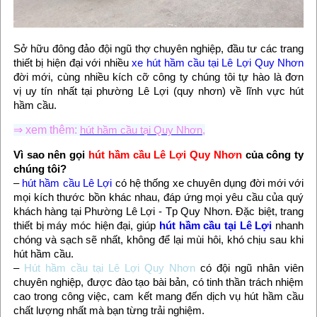
Sở hữu đông đảo đội ngũ thợ chuyên nghiệp, đầu tư các trang
thiết bị hiện đại với nhiều
xe hút hầm cầu tại Lê Lợi Quy Nhơn
đời mới, cùng nhiều kích cỡ công ty chúng tôi tự hào là đơn
vị uy tín nhất tại phường Lê Lợi (quy nhơn) về lĩnh vực hút
hầm cầu.
⇒ xem thêm:
hút hầm cầu tại Quy Nhơn
,
Vì sao nên gọi
hút hầm cầu Lê Lợi Quy Nhơn
của công ty
chúng tôi?
–
hút hầm cầu Lê Lợi
có hệ thống xe chuyên dụng đời mới với
mọi kích thước bồn khác nhau, đáp ứng mọi yêu cầu của quý
khách hàng tại Phường Lê Lợi - Tp Quy Nhơn. Đặc biệt, trang
thiết bị máy móc hiện đại, giúp
hút hầm cầu tại Lê Lợi
nhanh
chóng và sạch sẽ nhất, không để lại mùi hôi, khó chịu sau khi
hút hầm cầu.
–
Hút hầm cầu tại Lê Lợi Quy Nhơn
có đội ngũ nhân viên
chuyên nghiệp, được đào tạo bài bản, có tinh thần trách nhiệm
cao trong công việc, cam kết mang đến dịch vụ hút hầm cầu
chất lượng nhất mà bạn từng trải nghiệm.