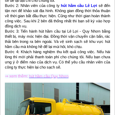
sẽ để lại địa chỉ cho chúng tôi.
Bước 2: Nhân viên của công ty
hút hầm cầu Lê Lợi
sẽ đến
tận nơi để khảo sát địa hình. Không gian đồng thời thỏa thuận
về thời gian bắt đầu thực hiện. Cũng như thời gian hoàn thành
công việc. Sau khi 2 bên đã thống nhất thì bạn sẽ ký vào hợp
đồng dịch vụ.
Bước 3: Tiến hành hút hầm cầu tại Lê Lợi - Quy Nhơn bằng
thiết bị, máy móc hiện đại. Đồng thời vận chuyển cặn bẩn, rác
thải bên trong ra bên ngoài. Và vệ sinh sạch sẽ khu vực hút
hầm cầu mà không hề để lại mùi hôi, khó chịu.
Bước 4: Khách hàng nghiệm thu kết quả công việc. Nếu hài
lòng thì mới phải thanh toán phí cho chúng tôi. Nếu bạn chưa
ưng ý ở điểm nào của dịch vụ. Có thể yêu cầu nhân viên của
công ty thực hiện lại cho sạch sẽ.
⇒ xem thêm:
hút hầm cầu Quy Nhơn