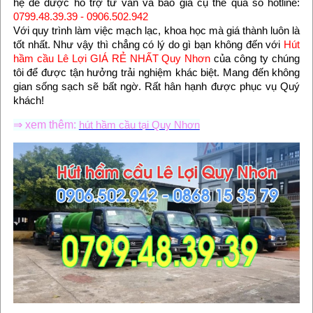
hệ để được hỗ trợ tư vấn và báo giá cụ thể qua số hotline:
0799.48.39.39
- 0906.502.942
Với quy trình làm việc mạch lạc, khoa học mà giá thành luôn là
tốt nhất. Như vậy thì chẳng có lý do gì bạn không đến với
Hút
hầm cầu Lê Lợi GIÁ RẺ NHẤT Quy Nhơn
của công ty chúng
tôi để được tận hưởng trải nghiệm khác biệt. Mang đến không
gian sống sạch sẽ bất ngờ. Rất hân hạnh được phục vụ Quý
khách!
⇒ xem thêm:
hút hầm cầu tại Quy Nhơn