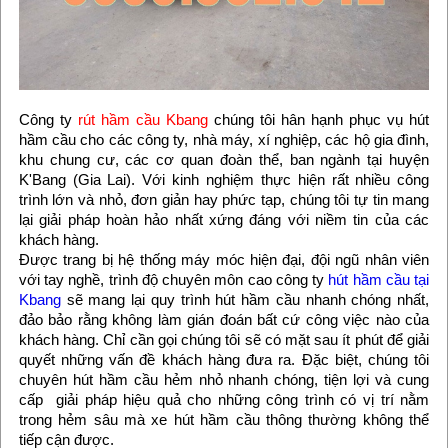
Công ty
rút hầm cầu Kbang
chúng tôi hân hạnh phục vụ hút
hầm cầu cho các công ty, nhà máy, xí nghiệp, các hộ gia đình,
khu chung cư, các cơ quan đoàn thể, ban ngành tại huyện
K'Bang (Gia Lai). Với kinh nghiệm thực hiện rất nhiều công
trình lớn và nhỏ, đơn giản hay phức tạp, chúng tôi tự tin mang
lại giải pháp hoàn hảo nhất xứng đáng với niềm tin của các
khách hàng.
Được trang bị hệ thống máy móc hiện đại, đội ngũ nhân viên
với tay nghề, trình độ chuyên môn cao công ty
hút hầm cầu tại
Kbang
sẽ mang lại quy trình hút hầm cầu nhanh chóng nhất,
đảo bảo rằng không làm gián đoán bất cứ công việc nào của
khách hàng. Chỉ cần gọi chúng tôi sẽ có mặt sau ít phút để giải
quyết những vấn đề khách hàng đưa ra. Đặc biệt, chúng tôi
chuyên hút hầm cầu hẻm nhỏ nhanh chóng, tiện lợi và cung
cấp giải pháp hiệu quả cho những công trình có vị trí nằm
trong hẻm sâu mà xe hút hầm cầu thông thường không thể
tiếp cận được.