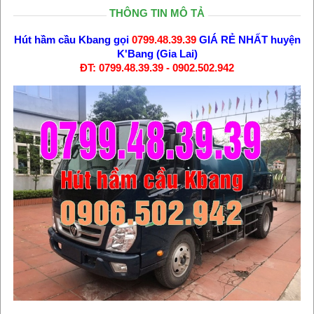
THÔNG TIN MÔ TẢ
Hút hầm cầu Kbang
gọi
0799.48.39.39
GIÁ RẺ NHẤT huyện
K'Bang (Gia Lai)
ĐT: 0799.48.39.39 - 0902.502.942