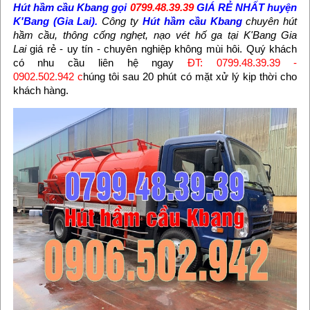
Hút hầm cầu Kbang
gọi
0799.48.39.39
GIÁ RẺ NHẤT huyện
K'Bang (Gia Lai).
Công ty
Hút hầm cầu Kbang
chuyên hút
hầm cầu, thông cống nghẹt, nạo vét hố ga tại K'Bang Gia
Lai
giá rẻ - uy tín - chuyên nghiệp không mùi hôi. Quý khách
có nhu cầu liên hệ ngay
ĐT: 0799.48.39.39 -
0902.502.942 c
húng tôi sau 20 phút có mặt xử lý kịp thời cho
khách hàng.