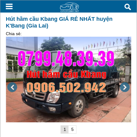
Hút hầm cầu Kbang GIÁ RẺ NHẤT huyện
K'Bang (Gia Lai)
Chia sẻ:
1
5