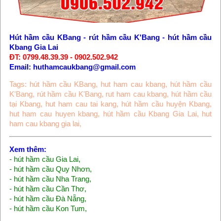
Hút hầm cầu KBang
-
rút hầm cầu K'Bang
-
hút hầm cầu
Kbang Gia Lai
ĐT: 0799.48.39.39 - 0902.502.942
Email: huthamcaukbang@gmail.com
Tags:
hút hầm cầu KBang
,
hut ham cau kbang
,
hút hầm cầu
K'Bang
,
rút hầm cầu K'Bang
,
rut ham cau kbang
,
hút hầm cầu
tại Kbang
,
hut ham cau tai kang
,
hút hầm cầu huyện Kbang
,
hut ham cau huyen kbang
,
hút hầm cầu Kbang Gia Lai
,
hut
ham cau kbang gia lai
,
Xem thêm:
-
hút hầm cầu Gia Lai
,
-
hút hầm cầu Quy Nhơn
,
-
hút hầm cầu Nha Trang
,
-
hút hầm cầu Cần Thơ
,
-
hút hầm cầu Đà Nẵng
,
-
hút hầm cầu Kon Tum
,