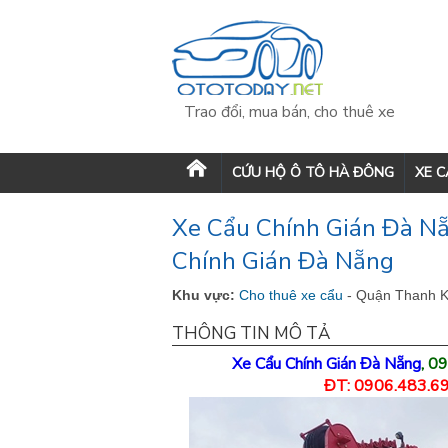
Trao đổi, mua bán, cho thuê xe
CỨU HỘ Ô TÔ HÀ ĐÔNG
XE 
Xe Cẩu Chính Gián Đà Nẵ
Chính Gián Đà Nẵng
Khu vực:
Cho thuê xe cẩu
- Quận Thanh K
THÔNG TIN MÔ TẢ
Xe Cẩu Chính Gián Đà Nẵng
, 0
ĐT: 0906.483.69