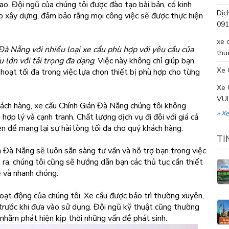
ao. Đội ngũ của chúng tôi được đào tạo bài bản, có kinh
Dịc
 xây dựng, đảm bảo rằng mọi công việc sẽ được thực hiện
091
xe 
Đà Nẵng với nhiều loại xe cẩu phù hợp với yêu cầu của
thu
u lớn với tải trọng đa dạng
. Việc này không chỉ giúp bạn
Xe 
h hoạt tối đa trong việc lựa chọn thiết bị phù hợp cho từng
Xe 
VUI
ách hàng, xe cẩu Chính Gián Đà Nẵng chúng tôi không
» X
hợp lý và cạnh tranh. Chất lượng dịch vụ đi đôi với giá cả
ện để mang lại sự hài lòng tối đa cho quý khách hàng.
TI
 Đà Nẵng sẽ luôn sẵn sàng tư vấn và hỗ trợ bạn trong việc
 ra, chúng tôi cũng sẽ hướng dẫn bạn các thủ tục cần thiết
ẻ và nhanh chóng.
hoạt động của chúng tôi. Xe cẩu được bảo trì thường xuyên,
 trước khi đưa vào sử dụng. Đội ngũ kỹ thuật cũng thường
 nhằm phát hiện kịp thời những vấn đề phát sinh.