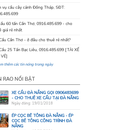
h vụ cẩu cây cảnh Đồng Tháp, SĐT:
6.485.699
cẩu 60 tấn Cần Thơ, 0916.485.699 - cho
ê giá rẻ nhất
Cẩu Cần Thơ - ở đâu cho thuê rẻ nhất?
Cẩu 25 Tấn Bạc Liêu, 0916.485.699 [TÀI XẾ
 VẺ]
em thêm các tin nóng trong ngày
N RAO NỔI BẬT
XE CẨU ĐÀ NẴNG GỌI 0906483699
- CHO THUÊ XE CẨU TẠI ĐÀ NẴNG
Ngày đăng: 19/01/2018
ÉP CỌC BÊ TÔNG ĐÀ NẴNG - ÉP
CỌC BÊ TÔNG CÔNG TRÌNH ĐÀ
NẴNG