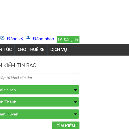
Đăng ký
Đăng nhập
Đăng tin
N TỨC
CHO THUÊ XE
DỊCH VỤ
M KIẾM TIN RAO