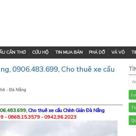
CẨU CẦN THƠ
CỨU HỘ
TIN MUA BÁN
PHÁ DỠ
VÁ VỎ
TI
ng, 0906.483.699, Cho thuê xe cẩu
TÌ
hê - Đà Nẵng
906.483.699,
Cho thuê xe cẩu Chính Gián Đà Nẵng
9 - 0868.15.3579 - 0942.96.2023