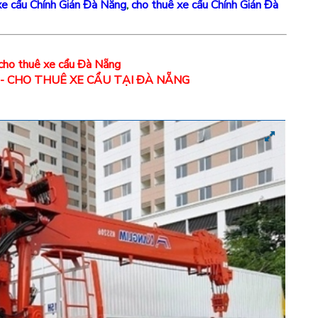
xe cẩu Chính Gián Đà Nẵng
,
cho thuê xe cẩu Chính Gián Đà
cho thuê xe cẩu Đà Nẵng
 - CHO THUÊ XE CẨU TẠI ĐÀ NẴNG