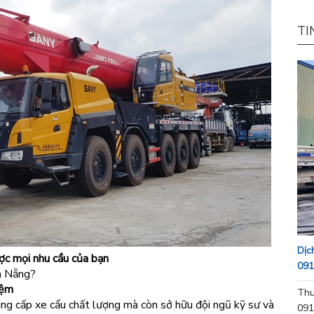
TI
Dịc
ợc mọi nhu cầu của bạn
091
à Nẵng?
iệm
Thu
ng cấp xe cẩu chất lượng mà còn sở hữu đội ngũ kỹ sư và
091