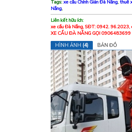
Tags:
xe cẩu Chính Gián Đà Nẵng
,
thuê 
Nẵng
,
Liên kết hữu ích:
xe cẩu Đà Nẵng, SĐT: 0942. 96.2023, 
XE CẨU ĐÀ NẴNG GỌI 0906483699
HÌNH ẢNH
(4)
BẢN ĐỒ