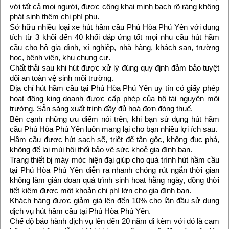
với tất cả mọi người, được công khai minh bạch rõ ràng không
phát sinh thêm chi phí phụ.
Sở hữu nhiều loại xe hút hầm cầu Phú Hòa Phú Yên với dung
tích từ 3 khối đến 40 khối đáp ứng tốt mọi nhu cầu hút hầm
cầu cho hộ gia đình, xí nghiệp, nhà hàng, khách sạn, trường
học, bệnh viện, khu chung cư.
Chất thải sau khi hút được xử lý đúng quy định đảm bảo tuyệt
đối an toàn vệ sinh môi trường.
Địa chỉ hút hầm cầu tại Phú Hòa Phú Yên uy tín có giấy phép
hoạt động king doanh được cấp phép của bộ tài nguyên môi
trường. Sẵn sàng xuất trình đầy đủ hoá đơn đóng thuế.
Bên cạnh những ưu điểm nói trên, khi bạn sử dụng hút hầm
cầu Phú Hòa Phú Yên luôn mang lại cho bạn nhiều lợi ích sau.
Hầm cầu được hút sạch sẽ, triệt để tận gốc, không đục phá,
không để lại mùi hôi thối bảo vệ sức khoẻ gia đình bạn.
Trang thiết bị máy móc hiện đại giúp cho quá trình hút hầm cầu
tại Phú Hòa Phú Yên diễn ra nhanh chóng rút ngắn thời gian
không làm gián đoạn quá trình sinh hoạt hằng ngày, đồng thời
tiết kiệm được một khoản chi phí lớn cho gia đình bạn.
Khách hàng được giảm giá lên đến 10% cho lần đầu sử dụng
dịch vụ hút hầm cầu tại Phú Hòa Phú Yên.
Chế độ bảo hành dịch vụ lên đến 20 năm đi kèm với đó là cam