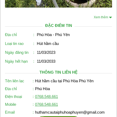
Xem thêm
ĐẶC ĐIỂM TIN
Địa chỉ
:
Phú Hòa - Phú Yên
Loại tin rao
:
Hút hầm cầu
Ngày đăng tin
:
11/03/2023
Ngày hết hạn
:
11/03/2033
THÔNG TIN LIÊN HỆ
Tên liên lạc
:
Hút hầm cầu tại Phú Hòa Phú Yên
Địa chỉ
:
Phú Hòa
Điện thoại
:
0768.548.661
Mobile
:
0768.548.661
Email
:
huthamcautaiphuhoaphuyen@gmail.com