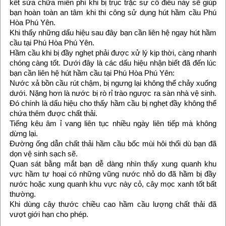
kết sửa chữa miễn phí khi bị trục trặc sự cố điều này sẽ giúp
bạn hoàn toàn an tâm khi thi công sử dụng hút hầm cầu Phú
Hòa Phú Yên.
Khi thấy những dấu hiệu sau đây bạn cần liên hệ ngay hút hầm
cầu tại Phú Hòa Phú Yên.
Hầm cầu khi bị đầy nghẹt phải được xử lý kịp thời, càng nhanh
chóng càng tốt. Dưới đây là các dấu hiệu nhận biết đã đến lúc
bạn cần liên hệ hút hầm cầu tại Phú Hòa Phú Yên:
Nước xả bồn cầu rút chậm, bị ngưng lại không thể chảy xuống
dưới. Nặng hơn là nước bị rò rỉ trào ngược ra sàn nhà vệ sinh.
Đó chính là dấu hiệu cho thấy hầm cầu bị nghẹt đầy không thể
chứa thêm được chất thải.
Tiếng kêu âm ỉ vang liên tục nhiều ngày liên tiếp mà không
dừng lại.
Đường ống dẫn chất thải hầm cầu bốc mùi hôi thối dù bạn đã
dọn vệ sinh sạch sẽ.
Quan sát bằng mắt bạn dễ dàng nhìn thấy xung quanh khu
vực hầm tự hoại có những vũng nước nhỏ do đã hầm bị đầy
nước hoặc xung quanh khu vực này cỏ, cây mọc xanh tốt bất
thường.
Khi dùng cây thước chiều cao hầm cầu lượng chất thải đã
vượt giới hạn cho phép.