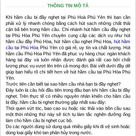
THÔNG TIN MÔ TẢ
Khi hầm cầu bị đầy nghẹt tại Phú Hoà Phú Yên thì bạn cần
phải xử lý nhanh chóng bằng cách hút sạch những chất thải
cặn bã bên trong hầm cầu. Chi nhánh hút hầm cầu đầy nghẹt
tại Phú Hòa Phú Yên chuyên cung cấp các dịch vụ như hút
hầm cầu đầy Phú Hòa, hút hầm cầu nghẹt Phú Hòa,
hút hầm
cầu tại Phú Hòa
Phú Yên có giá rẻ, uy tín và chất lượng. Hút
hầm cầu Phú Hòa Phú Yên đã phục vụ hàng chục ngàn khách
hàng tại đây và luôn nhận được đánh giá rất cao bởi chất
lượng phục vụ vượt lên trên cả mong đợi. Bài viết dưới đầy dẽ
giúp bạn hiểu rõ chi tiết hơn về hút hầm cầu tại Phú Hòa Phú
Yên.
Trước tiên cần biết tại sao hầm cầu nhà bạn bị đầy nghẹt?
Đây luôn là câu hỏi đầu tiên trong đầu bạn khi hầm cầu bị đầy
nghẹt. Trên thực tế có nhiều nguyên nhân khiến cho hầm cầu
bị đầy, hầm cầu bị nghẹt thường gặp nhất sau đây:
Thói quen vứt tóc, bao cao su hoặc rác thải vào bồn cầu sau
một thời những thứ này sẽ tích tụ làm tắc nghẽn đưỡng ống
làm cho hầm cầu bị nghẹt cục bộ.
Do các người dùng sử dụng quá nhiều giấy khi đi vệ sinh hoặc
dùng loại giấy khó tan phân hủy trong nước.