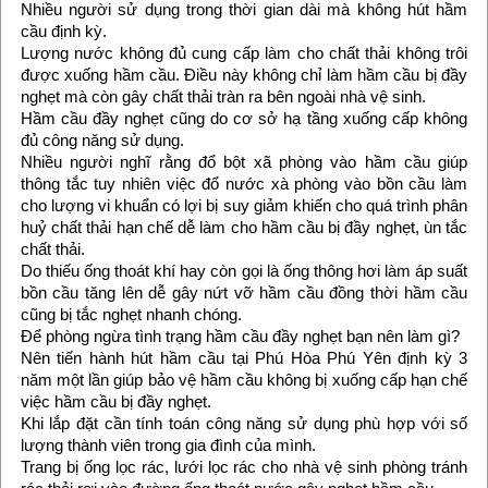
Nhiều người sử dụng trong thời gian dài mà không hút hầm
cầu định kỳ.
Lượng nước không đủ cung cấp làm cho chất thải không trôi
được xuống hầm cầu. Điều này không chỉ làm hầm cầu bị đầy
nghẹt mà còn gây chất thải tràn ra bên ngoài nhà vệ sinh.
Hầm cầu đầy nghẹt cũng do cơ sở hạ tầng xuống cấp không
đủ công năng sử dụng.
Nhiều người nghĩ rằng đổ bột xã phòng vào hầm cầu giúp
thông tắc tuy nhiên việc đổ nước xà phòng vào bồn cầu làm
cho lượng vi khuẩn có lợi bị suy giảm khiến cho quá trình phân
huỷ chất thải hạn chế dễ làm cho hầm cầu bị đầy nghẹt, ùn tắc
chất thải.
Do thiếu ống thoát khí hay còn gọi là ống thông hơi làm áp suất
bồn cầu tăng lên dễ gây nứt vỡ hầm cầu đồng thời hầm cầu
cũng bị tắc nghẹt nhanh chóng.
Để phòng ngừa tình trạng hầm cầu đầy nghẹt bạn nên làm gì?
Nên tiến hành hút hầm cầu tại Phú Hòa Phú Yên định kỳ 3
năm một lần giúp bảo vệ hầm cầu không bị xuống cấp hạn chế
việc hầm cầu bị đầy nghẹt.
Khi lắp đặt cần tính toán công năng sử dụng phù hợp với số
lượng thành viên trong gia đình của mình.
Trang bị ống lọc rác, lưới lọc rác cho nhà vệ sinh phòng tránh