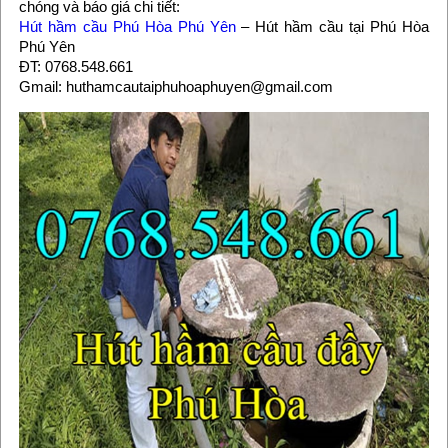
chóng và báo giá chi tiết:
Hút hầm cầu Phú Hòa Phú Yên
– Hút hầm cầu tại Phú Hòa
Phú Yên
ĐT: 0768.548.661
Gmail: huthamcautaiphuhoaphuyen@gmail.com