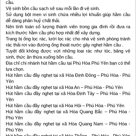
cầu.
Vệ sinh bồn cầu sạch sẽ sau mỗi lần đi vệ sinh.
Sử dụng bột men vi sinh chứa nhiều lợi khuẩn giúp hầm cầu
dễ dàng phân huỷ chất thải.
Nên tính toán số lượng thành viên trong gia đình rồi đưa ra
kích thước hầm cầu phù hợp nhất để xây dựng.
Trang bị ống lọc rác, lưới lọc rác cho nhà vệ sinh phòng tránh
rác thải rơi vào đường ống thoát nước gây nghẹt hầm cầu .
Tuyệt đối không được vứt những loại rác như tóc, băng vệ
sinh, thức ăn thừa xuống bồn cầu.
Địa chỉ chi nhánh hút hầm cầu tại Phú Hòa Phú Yên bạn có thể
lựa chọn.
Hút hầm cầu đầy nghẹt tại xã Hòa Định Đông – Phú Hòa - Phú
Yên
Hút hầm cầu đầy nghẹt tại xã Hòa An – Phú Hòa - Phú Yên
Hút hầm cầu đầy nghẹt tại xã Hòa Định Tây – Phú Hòa - Phú
Yên
Hút hầm cầu đầy nghẹt tại xã Hòa Hội – Phú Hòa - Phú Yên
Hút hầm cầu đầy nghẹt tại xã Hòa Quang Bắc – Phú Hòa -
Phú Yên
Hút hầm cầu đầy nghẹt tại xã Hòa Quang Nam – Phú Hòa -
Phú Yên
Hút hầm cầu đầy nghẹt tại xã Hòa Thắng – Phú Hòa - Phú Yên