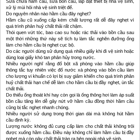
Sữa chữa hầm cầu, sữa bồn cầu, lắp đặt thiết bị nhà vệ sinh,
xử lý mùi hôi nhà vệ sinh triệt để.
Do nguyên nhân nào hầm cầu đây nghẹt?
Hầm cầu cũ xuống cấp kém chất lượng rất dễ đây nghẹt vì
quá trình phân huỷ chất thải rất chậm.
Thói quen vứt tóc, bao cao su hoặc rác thải vào bồn cầu sau
một thời những thứ này sẽ tích tụ làm tắc nghẽn đưỡng ống
làm cho hầm cầu bị nghẹt cục bộ.
Do các người dùng sử dụng quá nhiều giấy khi đi vệ sinh hoặc
dùng loại giấy khó tan phân hủy trong nước.
Nhiều người nghĩ rằng đổ bột xã phòng vào hầm cầu giúp
thông tắc tuy nhiên việc đổ nước xà phòng vào bồn cầu làm
cho lượng vi khuẩn có lợi bị suy giảm khiến cho quá trình phân
huỷ chất thải hạn chế dễ làm cho hầm cầu bị đầy nghẹt, ùn tắc
chất thải.
Do thiếu ống thoát khí hay còn gọi là ống thông hơi làm áp suất
bồn cầu tăng lên dễ gây nứt vỡ hầm cầu đồng thời hầm cầu
cũng bị tắc nghẹt nhanh chóng.
Nhiều người sử dụng trong thời gian dài mà không hút hầm
cầu định kỳ.
Lượng nước không đủ cung cấp làm cho chất thải không trôi
được xuống hầm cầu. Điều này không chỉ làm hầm cầu bị đầy
nghẹt mà còn gây chất thải tràn ra bên ngoài nhà vệ sinh.