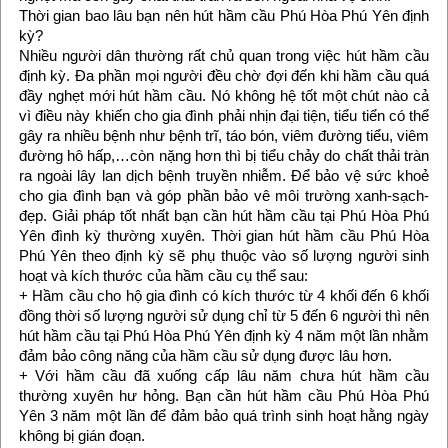
Thời gian bao lâu bạn nên hút hầm cầu Phú Hòa Phú Yên định
kỳ?
Nhiều người dân thường rất chủ quan trong việc hút hầm cầu
định kỳ. Đa phần mọi người đều chờ đợi đến khi hầm cầu quá
đầy nghẹt mới hút hầm cầu. Nó không hệ tốt một chút nào cả
vì điều này khiến cho gia đình phải nhịn đại tiện, tiểu tiển có thể
gây ra nhiều bệnh như bệnh trĩ, táo bón, viêm đường tiểu, viêm
đường hô hấp,…còn nặng hơn thì bị tiểu chảy do chất thải tràn
ra ngoài lây lan dịch bệnh truyền nhiễm. Để bảo vệ sức khoẻ
cho gia đình bạn và góp phần bảo vê môi trường xanh-sạch-
đẹp. Giải pháp tốt nhất bạn cần hút hầm cầu tại Phú Hòa Phú
Yên đình kỳ thường xuyên. Thời gian hút hầm cầu Phú Hòa
Phú Yên theo định kỳ sẽ phụ thuộc vào số lượng người sinh
hoạt và kích thước của hầm cầu cụ thể sau:
+ Hầm cầu cho hộ gia đình có kích thước từ 4 khối đến 6 khối
đồng thời số lượng người sử dụng chỉ từ 5 đến 6 người thì nên
hút hầm cầu tại Phú Hòa Phú Yên định kỳ 4 năm một lần nhằm
đảm bảo công năng của hầm cầu sử dụng được lâu hơn.
+ Với hầm cầu đã xuống cấp lâu năm chưa hút hầm cầu
thường xuyên hư hỏng. Bạn cần hút hầm cầu Phú Hòa Phú
Yên 3 năm một lần để đảm bảo quá trình sinh hoạt hằng ngày
không bị gián đoạn.