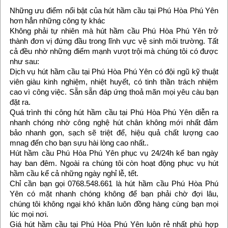
Những ưu điểm nổi bật của hút hầm cầu tại Phú Hòa Phú Yên
hơn hẳn những công ty khác
Không phải tự nhiên mà hút hầm cầu Phú Hòa Phú Yên trở
thành đơn vị đứng đầu trong lĩnh vực vệ sinh môi trường. Tất
cả đều nhờ những điểm mạnh vượt trội mà chúng tôi có được
như sau:
Dịch vụ hút hầm cầu tại Phú Hòa Phú Yên có đội ngũ kỹ thuật
viên giàu kinh nghiệm, nhiệt huyết, có tinh thần trách nhiệm
cao vì công việc. Sẵn sẵn đáp ứng thoả mãn mọi yêu càu bạn
đặt ra.
Quá trình thi công hút hầm cầu tại Phú Hòa Phú Yên diễn ra
nhanh chóng nhờ công nghệ hút chân không mới nhất đảm
bảo nhanh gọn, sạch sẽ triệt để, hiệu quả chất lượng cao
mnag đến cho bạn sựu hài lòng cao nhất..
Hút hầm cầu Phú Hòa Phú Yên phục vụ 24/24h kể ban ngày
hay ban đêm. Ngoài ra chúng tôi còn hoạt động phục vụ hút
hầm cầu kể cả những ngày nghỉ lễ, tết.
Chỉ cần bạn gọi 0768.548.661 là hút hầm cầu Phú Hòa Phú
Yên có mặt nhanh chóng không để bạn phải chờ đợi lâu,
chúng tôi không ngại khó khăn luôn đồng hàng cùng bạn mọi
lúc mọi nơi.
Giá hút hầm cầu tại Phú Hòa Phú Yên luôn rẻ nhất phù hợp