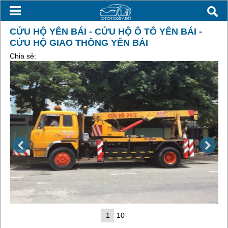
CỨU HỘ YÊN BÁI - CỨU HỘ Ô TÔ YÊN BÁI -
CỨU HỘ GIAO THÔNG YÊN BÁI
Chia sẻ:
1
10