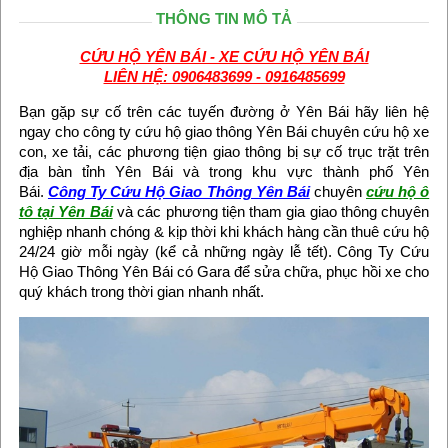
THÔNG TIN MÔ TẢ
CỨU HỘ YÊN BÁI - XE CỨU HỘ YÊN BÁI
LIÊN HỆ: 0906483699 - 0916485699
Bạn gặp sự cố trên các tuyến đường ở Yên Bái hãy liên hệ
ngay cho công ty cứu hộ giao thông Yên Bái chuyên cứu hộ xe
con, xe tải, các phương tiện giao thông bị sự cố trục trặt trên
địa bàn tỉnh Yên Bái và trong khu vực thành phố Yên
Bái.
Công Ty Cứu Hộ Giao Thông Yên Bái
chuyên
cứu hộ ô
tô tại Yên Bái
và các phương tiện tham gia giao thông chuyên
nghiệp nhanh chóng & kịp thời khi khách hàng cần thuê cứu hộ
24/24 giờ mỗi ngày (kể cả những ngày lễ tết). Công Ty Cứu
Hộ Giao Thông Yên Bái có Gara để sửa chữa, phục hồi xe cho
quý khách trong thời gian nhanh nhất.