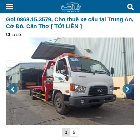
Gọi 0868.15.3579, Cho thuê xe cẩu tại Trung An,
Cờ Đỏ, Cần Thơ [ TỚI LIỀN ]
Chia sẻ:
1
5