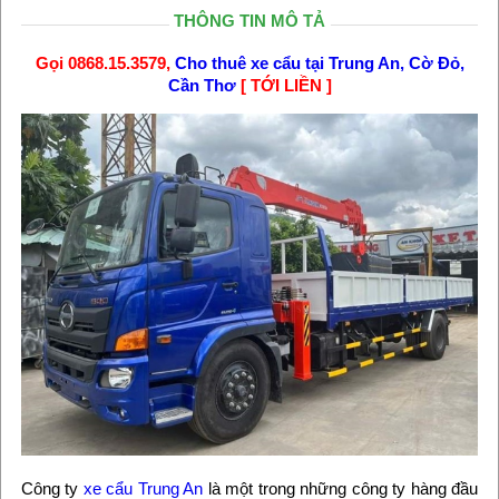
THÔNG TIN MÔ TẢ
Gọi 0868.15.3579,
Cho thuê xe cẩu tại Trung An, Cờ Đỏ,
Cần Thơ
[ TỚI LIỀN ]
Công ty
xe cẩu Trung An
là một trong những công ty hàng đầu