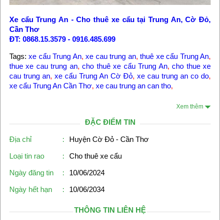
Xe cẩu Trung An
-
Cho thuê xe cẩu tại Trung An, Cờ Đỏ,
Cần Thơ
ĐT: 0868.15.3579 - 0916.485.699
Tags:
xe cẩu Trung An
,
xe cau trung an
,
thuê xe cẩu Trung An
,
thue xe cau trung an
,
cho thuê xe cẩu Trung An
,
cho thue xe
cau trung an
,
xe cẩu Trung An Cờ Đỏ
,
xe cau trung an co do
,
xe cẩu Trung An Cần Thơ
,
xe cau trung an can tho
,
Xem thêm
ĐẶC ĐIỂM TIN
Địa chỉ
:
Huyện Cờ Đỏ - Cần Thơ
Loại tin rao
:
Cho thuê xe cẩu
Ngày đăng tin
:
10/06/2024
Ngày hết hạn
:
10/06/2034
THÔNG TIN LIÊN HỆ