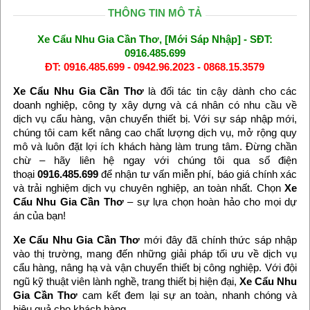
THÔNG TIN MÔ TẢ
Xe Cẩu Nhu Gia Cần Thơ, [Mới Sáp Nhập] - SĐT:
0916.485.699
ĐT: 0916.485.699 - 0942.96.2023 - 0868.15.3579
Xe Cẩu Nhu Gia Cần Thơ
là đối tác tin cậy dành cho các
doanh nghiệp, công ty xây dựng và cá nhân có nhu cầu về
dịch vụ cẩu hàng, vận chuyển thiết bị. Với sự sáp nhập mới,
chúng tôi cam kết nâng cao chất lượng dịch vụ, mở rộng quy
mô và luôn đặt lợi ích khách hàng làm trung tâm. Đừng chần
chừ – hãy liên hệ ngay với chúng tôi qua số điện
thoại
0916.485.699
để nhận tư vấn miễn phí, báo giá chính xác
và trải nghiệm dịch vụ chuyên nghiệp, an toàn nhất. Chọn
Xe
Cẩu Nhu Gia Cần Thơ
– sự lựa chọn hoàn hảo cho mọi dự
án của bạn!
Xe Cẩu Nhu Gia Cần Thơ
mới đây đã chính thức sáp nhập
vào thị trường, mang đến những giải pháp tối ưu về dịch vụ
cẩu hàng, nâng hạ và vận chuyển thiết bị công nghiệp. Với đội
ngũ kỹ thuật viên lành nghề, trang thiết bị hiện đại,
Xe Cẩu Nhu
Gia Cần Thơ
cam kết đem lại sự an toàn, nhanh chóng và
hiệu quả cho khách hàng.