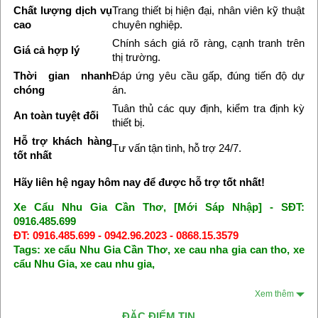
Chất lượng dịch vụ
Trang thiết bị hiện đại, nhân viên kỹ thuật
cao
chuyên nghiệp.
Chính sách giá rõ ràng, cạnh tranh trên
Giá cả hợp lý
thị trường.
Thời gian nhanh
Đáp ứng yêu cầu gấp, đúng tiến độ dự
chóng
án.
Tuân thủ các quy định, kiểm tra định kỳ
An toàn tuyệt đối
thiết bị.
Hỗ trợ khách hàng
Tư vấn tận tình, hỗ trợ 24/7.
tốt nhất
Hãy liên hệ ngay hôm nay để được hỗ trợ tốt nhất!
Xe Cẩu Nhu Gia Cần Thơ, [Mới Sáp Nhập] - SĐT:
0916.485.699
ĐT: 0916.485.699 - 0942.96.2023 - 0868.15.3579
Tags: xe cẩu Nhu Gia Cần Thơ, xe cau nha gia can tho, xe
cẩu Nhu Gia, xe cau nhu gia,
Xem thêm
ĐẶC ĐIỂM TIN