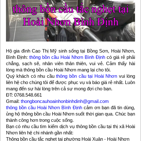
Hộ gia đình Cao Thị Mỹ sinh sống tại Bồng Sơn, Hoài Nhơn,
Bình Định:
thông bồn cầu Hoài Nhơn Bình Định
có giá rẻ phải
chẳng, sạch sẽ, nhân viên thân thiên, vui vẻ. Cảm thấy hài
lòng mà thông bồn cầu Hoài Nhơn mang lại cho tôi.
Quý khách có nhu cầu
thông bồn cầu tại Hoài Nhơn
vui lòng
liên hệ cho chúng tôi để được phục vụ và báo giá rẻ nhất. Luôn
mang đến sự hài lòng trên cả sự mong đợi cho bạn.
ĐT: 0768.548.661
Gmail:
thongboncauhoainhonbinhdinh@gmail.com
thông bồn cầu Hoài Nhơn Bình Định
cảm ơn bạn đã tin dùng,
ủng hộ thông bồn cầu Hoài Nhơn suốt thời gian qua. Chúc bạn
thành công hơn trong cuộc sống.
Bạn có nhu cầu tìm kiếm dịch vụ thông bồn cầu tại thị xã Hoài
Nhơn liên hệ chi nhánh gần nhất:
Thông bồn cầu tắc nghẹt tại phường Hoài Xuân - Hoài Nhơn