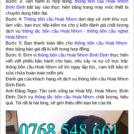
Bước 3: Tiến hành kí hợp đồng,
thông bồn cầu Hoài Nhơn
Bình Định
bắt tay vào thực hiện bằng trang máy móc thiết bị
chuyên dụng hiện đại.
Bước 4:
Thông bồn cầu Hoài Nhơn
dọn dẹp vệ sinh khu vực
làm việc, bạn trực tiếp kiểm tra cho ý kiến đánh giá chất lượng
dịch vụ
thông tắc bồn cầu Hoài Nhơn
-
thông bồn cầu nghẹt
Hoài Nhơn
.
Bước 5: Bạn thanh toán tiền cho
thông bồn cầu Hoài Nhơn
theo bảng báo giá đã kí kết trong hợp đồng.
Bước 6: Đơn vị
thông bồn cầu Hoài Nhơn Bình Định
thực hiện
viết viết phiếu bảo hành cho bạn, nếu xảy ra sự cố trục trặc
thông bồn cầu Hoài Nhơn sẽ tới ngay lập tức, cam kết bảo trì
sửa chữa hoàn toàn miễn phí.
Đánh giá của khách hàng về dịch vụ thông bồn cầu Hoài Nhơn
Bình Định.
Anh Đặng Ngọc Tân sinh sống tại Hoài Mỹ, Hoài Nhơn, Bình
Định: Dịch vụ
thông tắc bồn cầu Hoài Nhơn
chât lượng, hiệu
quả. Tôi rất là hài lòng, sẽ giới thiệu đến bạn bè của tôi.