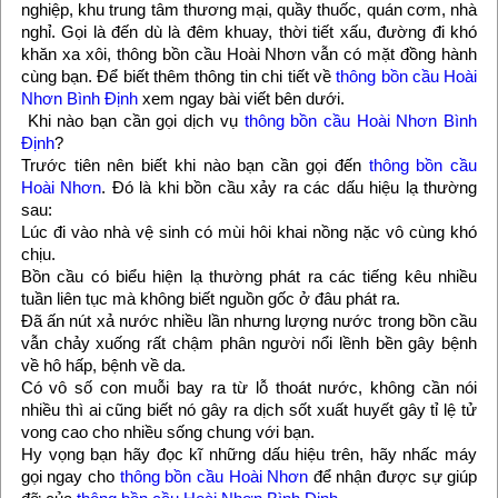
nghiệp, khu trung tâm thương mại, quầy thuốc, quán cơm, nhà
nghỉ. Gọi là đến dù là đêm khuay, thời tiết xấu, đường đi khó
khăn xa xôi, thông bồn cầu Hoài Nhơn vẫn có mặt đồng hành
cùng bạn. Để biết thêm thông tin chi tiết về
thông bồn cầu Hoài
Nhơn Bình Định
xem ngay bài viết bên dưới.
Khi nào bạn cần gọi dịch vụ
thông bồn cầu Hoài Nhơn Bình
Định
?
Trước tiên nên biết khi nào bạn cần gọi đến
thông bồn cầu
Hoài Nhơn
. Đó là khi bồn cầu xảy ra các dấu hiệu lạ thường
sau:
Lúc đi vào nhà vệ sinh có mùi hôi khai nồng nặc vô cùng khó
chịu.
Bồn cầu có biểu hiện lạ thường phát ra các tiếng kêu nhiều
tuần liên tục mà không biết nguồn gốc ở đâu phát ra.
Đã ấn nút xả nước nhiều lần nhưng lượng nước trong bồn cầu
vẫn chảy xuống rất chậm phân người nổi lềnh bền gây bệnh
về hô hấp, bệnh về da.
Có vô số con muỗi bay ra từ lỗ thoát nước, không cần nói
nhiều thì ai cũng biết nó gây ra dịch sốt xuất huyết gây tỉ lệ tử
vong cao cho nhiều sống chung với bạn.
Hy vọng bạn hãy đọc kĩ những dấu hiệu trên, hãy nhấc máy
gọi ngay cho
thông bồn cầu Hoài Nhơn
để nhận được sự giúp