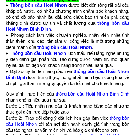
♦
Thông bồn cầu Hoài Nhơn
được biết đến rộng rãi trải đều
khắp cả nước, có nhiều chương trình chăm sóc khách hàng,
có chế độ bảo hành lâu dài, sửa chữa bảo trì miễn phí, càng
khẳng định được uy tín và chất lượng của
t
hông bồn cầu
Hoài Nhơn Bình Định
.
♦ Phong cách làm việc chuyên nghiệp, nhân viên nhiệt tình
thân thiện, chu đáo, tận tâm vì công việc là một trong những
điểm mạnh của
thông bồn cầu Hoài Nhơn
.
♦
Thông bồn cầu Hoài Nhơn
luôn thấu hiểu lắng nghe những
ý kiến đánh giá, phản hồi. Tạo dựng được niềm tin, mối quan
hệ lâu dài tốt đẹp với khách hàng trong nhiều năm qua.
♦ Đặt sự uy tín lên hàng đầu nên
thông bồn cầu Hoài Nhơn
Bình Định
luôn trung thực, thông nhất minh bạch công khai về
chi phí giá thành mang lại quyền lợi tốt nhất cho khách hàng.
Quy trình thực hiện của
thông bồn cầu Hoài Nhơn Bình Định
nhanh chóng hiệu quả như sau:
Bước 1 : Tiếp nhận nhu cầu từ khách hàng bằng các phương
thức gọi điện trực tiếp hoặc zalo
Bước 2: Trao đổi đồng ý đặt lịch hẹn gặp làm việc,
thông bồn
cầu Hoài Nhơn
tới tân nơi tiến hành đánh giá tình trạng bồn
cầu tắc nghẹt, tư vấn miễn phí và báo giá chi tiết cho bạn.