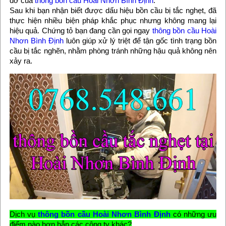
đỡ của
thông bồn cầu Hoài Nhơn Bình Định
.
Sau khi bạn nhận biết được dấu hiệu bồn cầu bị tắc nghẹt, đã
thực hiện nhiều biện pháp khắc phục nhưng không mang lại
hiệu quả. Chứng tỏ bạn đang cần gọi ngay
thông bồn cầu Hoài
Nhơn Bình Định
luôn giúp xử lý triệt để tận gốc tình trạng bồn
cầu bị tắc nghẽn, nhằm phòng tránh những hậu quả không nên
xảy ra.
Dịch vụ
thông bồn cầu Hoài Nhơn Bình Định
có những ưu
điểm nào hơn hẳn các công ty khác?