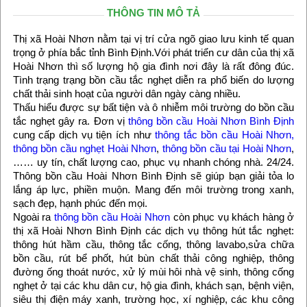
THÔNG TIN MÔ TẢ
Thị xã Hoài Nhơn nằm tại vị trí cửa ngõ giao lưu kinh tế quan
trọng ở phía bắc tỉnh Bình Định.Với phát triển cư dân của thị xã
Hoài Nhơn thì số lượng hộ gia đình nơi đây là rất đông đúc.
Tình trạng trạng bồn cầu tắc nghẹt diễn ra phổ biến do lượng
chất thải sinh hoạt của người dân ngày càng nhiều.
Thấu hiểu được sự bất tiện và ô nhiễm môi trường do bồn cầu
tắc nghẹt gây ra. Đơn vị
thông bồn cầu Hoài Nhơn Bình Định
cung cấp dịch vụ tiện ích như
thông tắc bồn cầu Hoài Nhơn,
thông bồn cầu nghẹt Hoài Nhơn
,
thông bồn cầu tại Hoài Nhơn
,
…… uy tín, chất lượng cao, phục vụ nhanh chóng nhà. 24/24.
Thông bồn cầu Hoài Nhơn Bình Định sẽ giúp bạn giải tỏa lo
lắng áp lực, phiền muộn. Mang đến môi trường trong xanh,
sạch đẹp, hạnh phúc đến mọi.
Ngoài ra
thông bồn cầu Hoài Nhơn
còn phục vụ khách hàng ở
thị xã Hoài Nhơn Bình Định các dịch vụ thông hút tắc nghẹt:
thông hút hầm cầu, thông tắc cống, thông lavabo,sửa chữa
bồn cầu, rút bể phốt, hút bùn chất thải công nghiệp, thông
đường ống thoát nước, xử lý mùi hôi nhà vệ sinh, thông cống
nghẹt ở tại các khu dân cư, hộ gia đình, khách sạn, bệnh viện,
siêu thị điện máy xanh, trường học, xí nghiệp, các khu công