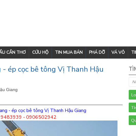
CẨU CẦN THƠ
CỨU HỘ
TIN MUA BÁN
PHÁ DỠ
VÁ VỎ
TI
 - ép cọc bê tông Vị Thanh Hậu
TÌ
Hậu Giang
ang - ép cọc bê tông Vị Thanh Hậu Giang
99483939 - 0906502942