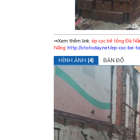
⇒Xem thêm link:
ép cọc bê tông Đà Nẵ
Nẵng
:
http://ototoday.net/ep-coc-be-t
HÌNH ẢNH
(4)
BẢN ĐỒ