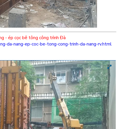
ng
-
ép cọc bê tông công trình Đà
ong-da-nang-ep-coc-be-tong-cong-trinh-da-nang-rv.html