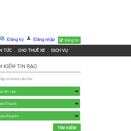
Đăng ký
Đăng nhập
Đăng tin
N TỨC
CHO THUÊ XE
DỊCH VỤ
M KIẾM TIN RAO