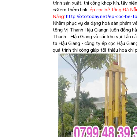
trình sản xuất, thi công khép kín, lấy n
⇒Xem thêm link:
ép cọc bê tông Đà Nẵ
Nẵng
:
http://ototoday.net/ep-coc-be-t
Nhằm phục vụ đa dạng hoá sản phẩm về 
tông Vị Thanh Hậu Giangn luôn đồng hành
Thanh - Hậu Giang và các khu vực lân câ
tạ Hậu Giang - công ty ép cọc Hậu Giang
quá trình thi công giúp tối thiểu hoá chi