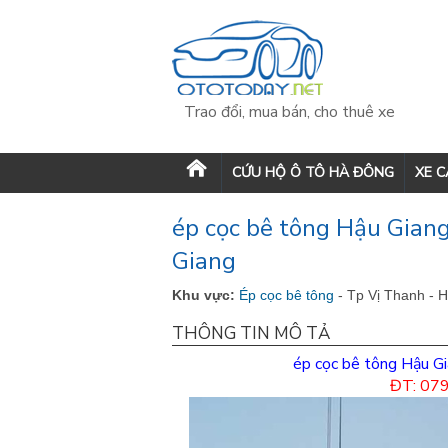
Trao đổi, mua bán, cho thuê xe
CỨU HỘ Ô TÔ HÀ ĐÔNG
XE 
ép cọc bê tông Hậu Giang
Giang
Khu vực:
Ép cọc bê tông
- Tp Vị Thanh - 
THÔNG TIN MÔ TẢ
ép cọc bê tông Hậu Gi
ĐT: 07