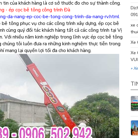
iềm tin của khách hàng là cơ sở thước đo cho sự thành công.
Dịc
ng
-
ép cọc bê tông công trình Đà
091
ong-da-nang-ep-coc-be-tong-cong-trinh-da-nang-rv.html
bê tông phục vụ cho các công trình xây dựng, ép cọc bê
xe 
 cùng quý đối tác khách hàng tất cả các công trình tại Vị
thu
n. Với nhiều năm kinh nghiệp trong lĩnh vực ép cọc bê tông
Xe 
 chúng tôi luôn đưa ra những kinh nghiệm thực tiễn trong
 phí mang lại quyền lợi tối đa cho khách hàng.
Xe 
VUI
» X
TI