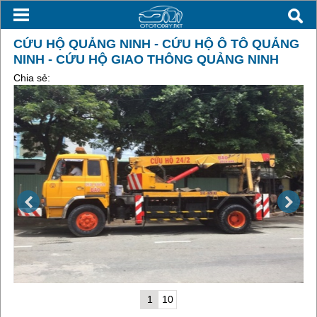
CỨU HỘ QUẢNG NINH - CỨU HỘ Ô TÔ QUẢNG
NINH - CỨU HỘ GIAO THÔNG QUẢNG NINH
Chia sẻ:
1
10