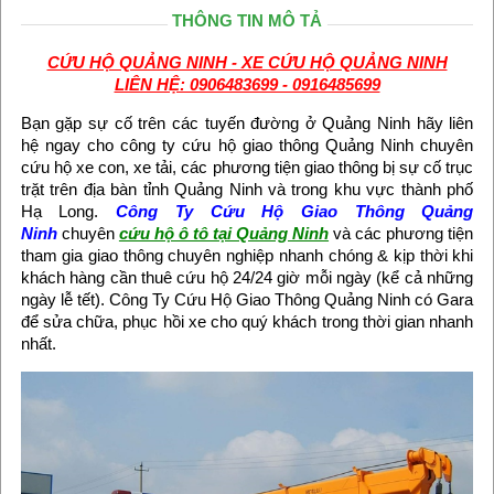
THÔNG TIN MÔ TẢ
CỨU HỘ QUẢNG NINH - XE CỨU HỘ QUẢNG NINH
LIÊN HỆ: 0906483699 - 0916485699
Bạn gặp sự cố trên các tuyến đường ở Quảng Ninh hãy liên
hệ ngay cho công ty cứu hộ giao thông Quảng Ninh chuyên
cứu hộ xe con, xe tải, các phương tiện giao thông bị sự cố trục
trặt trên địa bàn tỉnh Quảng Ninh và trong khu vực thành phố
Hạ Long.
Công Ty Cứu Hộ Giao Thông Quảng
Ninh
chuyên
cứu hộ ô tô tại Quảng Ninh
và các phương tiện
tham gia giao thông chuyên nghiệp nhanh chóng & kịp thời khi
khách hàng cần thuê cứu hộ 24/24 giờ mỗi ngày (kể cả những
ngày lễ tết). Công Ty Cứu Hộ Giao Thông Quảng Ninh có Gara
để sửa chữa, phục hồi xe cho quý khách trong thời gian nhanh
nhất.