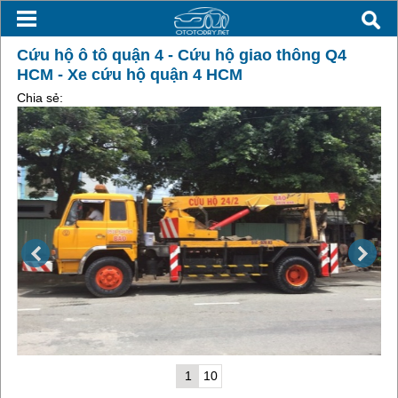
Cứu hộ ô tô quận 4 - Cứu hộ giao thông Q4
HCM - Xe cứu hộ quận 4 HCM
Chia sẻ:
1
10