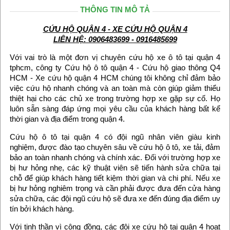
THÔNG TIN MÔ TẢ
CỨU HỘ QUẬN 4 - XE CỨU HỘ QUẬN 4
LIÊN HỆ: 0906483699 - 0916485699
Với vai trò là một đơn vị chuyên cứu hộ xe ô tô tại quận 4
tphcm, công ty Cứu hộ ô tô quận 4 - Cứu hộ giao thông Q4
HCM - Xe cứu hộ quận 4 HCM chúng tôi không chỉ đảm bảo
việc cứu hộ nhanh chóng và an toàn mà còn giúp giảm thiểu
thiệt hại cho các chủ xe trong trường hợp xe gặp sự cố. Họ
luôn sẵn sàng đáp ứng mọi yêu cầu của khách hàng bất kể
thời gian và địa điểm trong quận 4.
Cứu hộ ô tô tại quận 4 có đội ngũ nhân viên giàu kinh
nghiệm, được đào tạo chuyên sâu về cứu hộ ô tô, xe tải, đảm
bảo an toàn nhanh chóng và chính xác. Đối với trường hợp xe
bị hư hỏng nhẹ, các kỹ thuật viên sẽ tiến hành sửa chữa tại
chỗ để giúp khách hàng tiết kiệm thời gian và chi phí. Nếu xe
bị hư hỏng nghiêm trọng và cần phải được đưa đến cửa hàng
sửa chữa, các đội ngũ cứu hộ sẽ đưa xe đến đúng địa điểm uy
tín bởi khách hàng.
Với tinh thần vì cộng đồng, các đội xe cứu hộ tại quận 4 hoạt